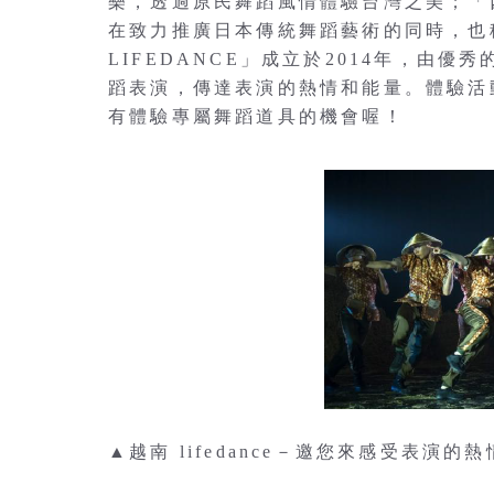
樂，透過原民舞蹈風情體驗台灣之美；「
在致力推廣日本傳統舞蹈藝術的同時，也
LIFEDANCE」成立於2014年，由優秀
蹈表演，傳達表演的熱情和能量。體驗活
有體驗專屬舞蹈道具的機會喔！
▲越南 lifedance－邀您來感受表