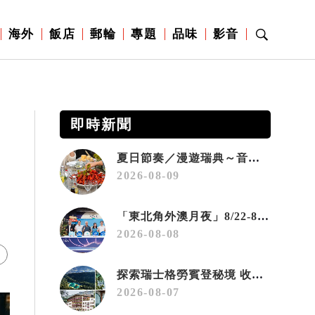
海外
飯店
郵輪
專題
品味
影音
即時新聞
夏日節奏／漫遊瑞典～音樂、療癒桑拿、美味歡樂螯蝦節
2026-08-09
「東北角外澳月夜」8/22-8/23浪漫登場 串聯五漁村、音樂、市集、火舞與慢旅共度夏夜
2026-08-08
探索瑞士格勞賓登秘境 收藏六種阿爾卑斯夏日療癒之旅
2026-08-07