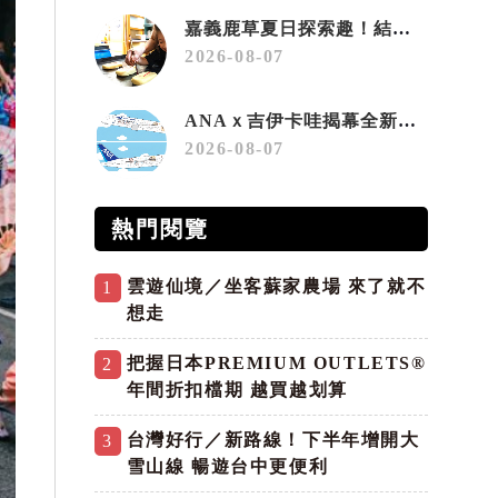
嘉義鹿草夏日探索趣！結合科學、農場與自然的親子小旅行
2026-08-07
ANAｘ吉伊卡哇揭幕全新彩繪機「Chiikawa JET」
2026-08-07
熱門閱覽
雲遊仙境／坐客蘇家農場 來了就不
1
想走
把握日本PREMIUM OUTLETS®
2
年間折扣檔期 越買越划算
台灣好行／新路線！下半年增開大
3
雪山線 暢遊台中更便利