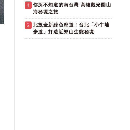
你所不知道的南台灣 高雄觀光圈山
4
海秘境之旅
北投全新綠色廊道！台北「小牛埔
5
步道」打造近郊山生態秘境