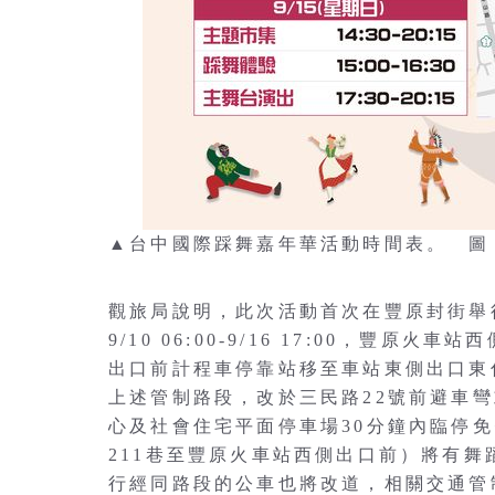
▲台中國際踩舞嘉年華活動時間表。 圖
觀旅局說明，此次活動首次在豐原封街舉行，
9/10 06:00-9/16 17:00，
出口前計程車停靠站移至車站東側出口東
上述管制路段，改於三民路22號前避車彎
心及社會住宅平面停車場30分鐘內臨停免費服務
211巷至豐原火車站西側出口前）將有
行經同路段的公車也將改道，相關交通管