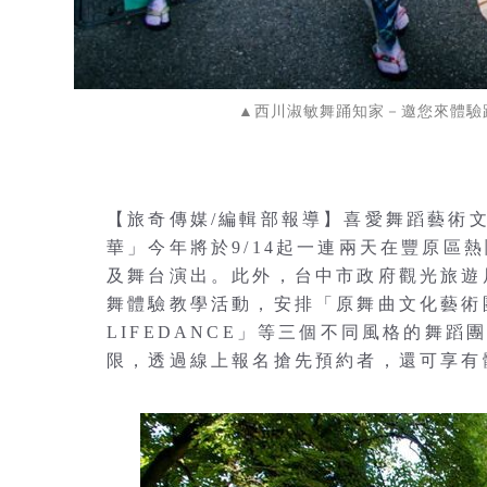
▲西川淑敏舞踊知家－邀您來體驗
【旅奇傳媒/編輯部報導】喜愛舞蹈藝術
華」今年將於9/14起一連兩天在豐原區
及舞台演出。此外，台中市政府觀光旅遊局（
舞體驗教學活動，安排「原舞曲文化藝術
LIFEDANCE」等三個不同風格的舞
限，透過線上報名搶先預約者，還可享有