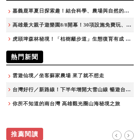
嘉義鹿草夏日探索趣！結合科學、農場與自然的親子小旅行
高雄最大親子遊樂園8/8開幕！30項設施免費玩、YOYO家族嗨翻暑假
虎頭埤森林秘境！「枯樹籬步道」生態復育有成 走進大自然生命教室
熱門新聞
雲遊仙境／坐客蘇家農場 來了就不想走
台灣好行／新路線！下半年增開大雪山線 暢遊台中更便利
你所不知道的南台灣 高雄觀光圈山海秘境之旅
推薦閱讀