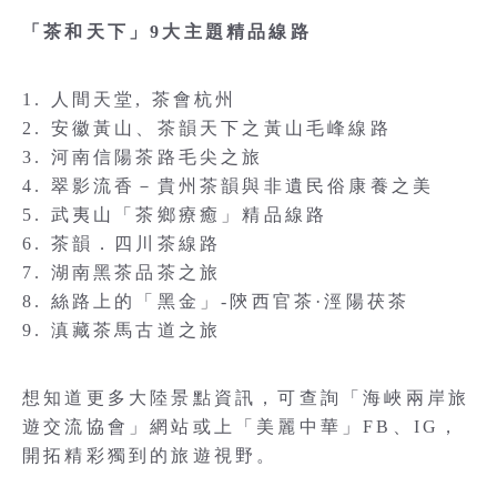
「茶和天下」9大主題精品線路
1. 人間天堂, 茶會杭州
2. 安徽黃山、茶韻天下之黃山毛峰線路
3. 河南信陽茶路毛尖之旅
4. 翠影流香－貴州茶韻與非遺民俗康養之美
5. 武夷山「茶鄉療癒」精品線路
6. 茶韻．四川茶線路
7. 湖南黑茶品茶之旅
8. 絲路上的「黑金」-陝西官茶·涇陽茯茶
9. 滇藏茶馬古道之旅
想知道更多大陸景點資訊，可查詢「海峽兩岸旅
遊交流協會」網站或上「美麗中華」FB、IG，
開拓精彩獨到的旅遊視野。