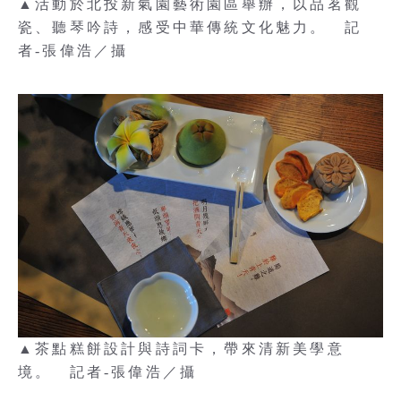
▲活動於北投新氣園藝術園區舉辦，以品茗觀
瓷、聽琴吟詩，感受中華傳統文化魅力。 記
者-張偉浩／攝
▲茶點糕餅設計與詩詞卡，帶來清新美學意
境。 記者-張偉浩／攝