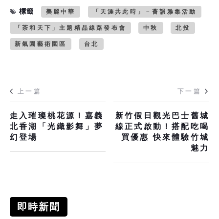
標籤
美麗中華
「天涯共此時」－薈韻雅集活動
「茶和天下」主題精品線路發布會
中秋
北投
新氣園藝術園區
台北
上一篇
下一篇
走入璀璨桃花源！嘉義
新竹假日觀光巴士舊城
北香湖「光織影舞」夢
線正式啟動！搭配吃喝
幻登場
買優惠 快來體驗竹城
魅力
即時新聞