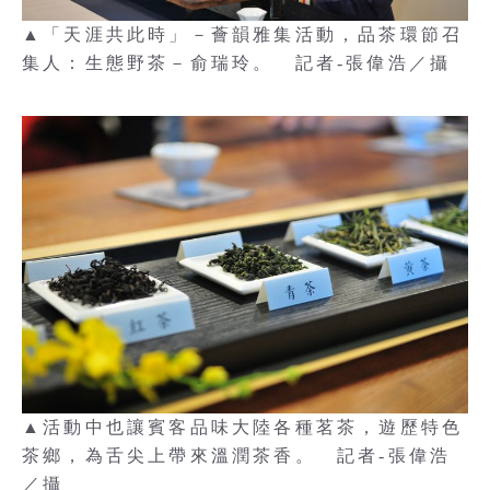
▲「天涯共此時」－薈韻雅集活動，品茶環節召
集人：生態野茶－俞瑞玲。 記者-張偉浩／攝
▲活動中也讓賓客品味大陸各種茗茶，遊歷特色
茶鄉，為舌尖上帶來溫潤茶香。 記者-張偉浩
／攝