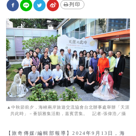
列印
▲中秋節前夕，海峽兩岸旅遊交流協會台北辦事處舉辦「天涯
共此時」－薈韻雅集活動，嘉賓雲集。 記者-張偉浩／攝
【旅奇傳媒/編輯部報導】2024年9月13日，海