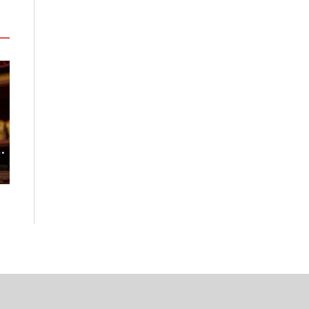
度
台灣吃不到！和風版KOMEDA咖
稀有「飛天白鷺
啡讓你吃遍名古屋在地美食
高山植物園「鷺
2026-08-07
2026-08-06