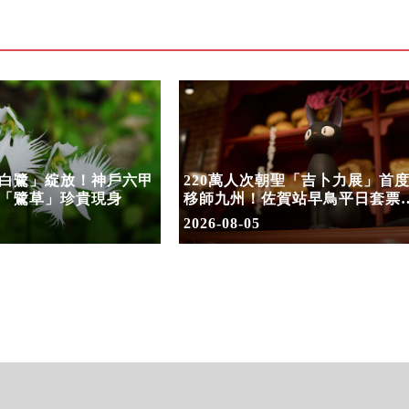
白鷺」綻放！神戶六甲
220萬人次朝聖「吉卜力展」首
「鷺草」珍貴現身
移師九州！佐賀站早鳥平日套票
8/10搶先開賣
2026-08-05