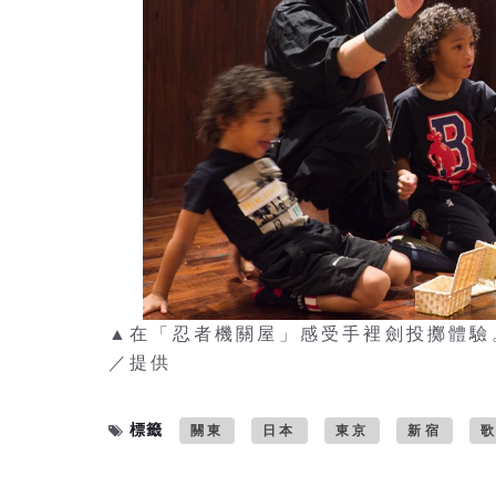
▲在「忍者機關屋」感受手裡劍投擲體驗。 圖：
／提供
標籤
關東
日本
東京
新宿