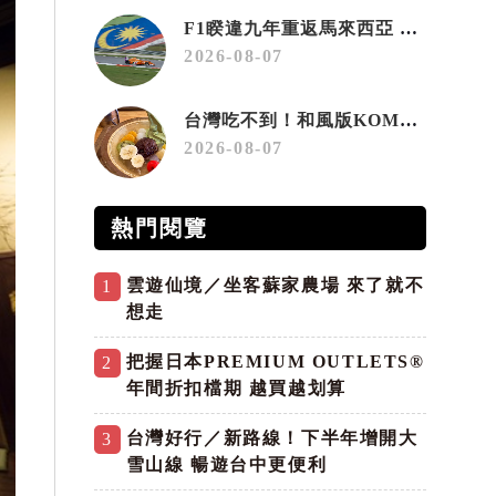
F1睽違九年重返馬來西亞 三大國際賽事打造10月運動旅遊熱潮 賽車、自行車、路跑同週登場
2026-08-07
台灣吃不到！和風版KOMEDA咖啡讓你吃遍名古屋在地美食
2026-08-07
熱門閱覽
雲遊仙境／坐客蘇家農場 來了就不
1
想走
把握日本PREMIUM OUTLETS®
2
年間折扣檔期 越買越划算
台灣好行／新路線！下半年增開大
3
雪山線 暢遊台中更便利