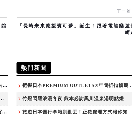
下一篇
物館
「長崎未來應援寶可夢」誕生！跟著電龍樂遊
崎
熱門新聞
台灣吃不到！和風版KOMEDA咖啡讓你吃遍名古屋在地美食
把握日本PREMIUM OU
白鷺」綻放！神戶六甲高山植物園「鷺草」珍貴現身
竹燈閃耀浪漫冬夜 熊本必訪黑川溫泉湯明點燈
220萬人次朝聖「吉卜力展」首度移師九州！佐賀站早鳥平日套票8/10搶先開賣
旅遊日本舊行李箱別亂丟！正確處理方式報你知