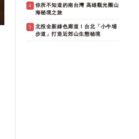
你所不知道的南台灣 高雄觀光圈山
4
海秘境之旅
北投全新綠色廊道！台北「小牛埔
5
步道」打造近郊山生態秘境