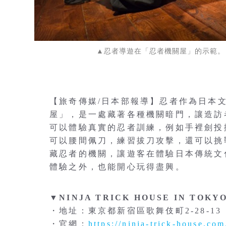
▲忍者導遊在「忍者機關屋」的示範。 圖：©
【旅奇傳媒/日本部報導】忍者作為日本
屋」，是一處藏著各種機關暗門，讓造訪
可以體驗真實的忍者訓練，例如手裡劍投
可以腰間佩刀，練習拔刀攻擊，還可以挑
藏忍者的機關，讓遊客在體驗日本傳統文
體驗之外，也能開心玩得盡興。
▼NINJA TRICK HOUSE IN TOKY
・地址：東京都新宿區歌舞伎町2-28-1
・官網：
https://ninja-trick-house.co