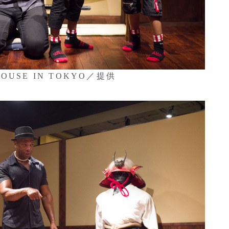
OUSE IN TOKYO／提供