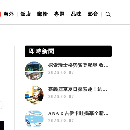
海外
飯店
郵輪
專題
品味
影音
即時新聞
探索瑞士格勞賓登秘境 收藏六種阿爾卑斯夏日療癒之旅
2026-08-07
嘉義鹿草夏日探索趣！結合科學、農場與自然的親子小旅行
2026-08-07
ANAｘ吉伊卡哇揭幕全新彩繪機「Chiikawa JET」
2026-08-07