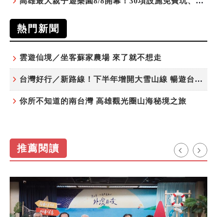
高雄最大親子遊樂園8/8開幕！30項設施免費玩、YOYO家族嗨翻暑假
熱門新聞
雲遊仙境／坐客蘇家農場 來了就不想走
台灣好行／新路線！下半年增開大雪山線 暢遊台中更便利
你所不知道的南台灣 高雄觀光圈山海秘境之旅
推薦閱讀