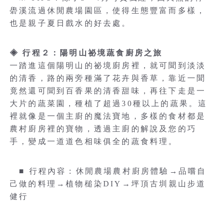
礐溪流過休閒農場園區，使得生態豐富而多樣，
也是親子夏日戲水的好去處。
◈ 行程２：陽明山祕境蔬食廚房之旅
一踏進這個陽明山的祕境廚房裡，就可聞到淡淡
的清香，路的兩旁種滿了花卉與香草，靠近一聞
竟然還可聞到百香果的清香甜味，再往下走是一
大片的蔬菜園，種植了超過30種以上的蔬果。這
裡就像是一個主廚的魔法寶地，多樣的食材都是
農村廚房裡的寶物，透過主廚的解說及您的巧
手，變成一道道色相味俱全的蔬食料理。
■ 行程內容：休閒農場農村廚房體驗→品嚐自
己做的料理→植物槌染DIY→坪頂古圳親山步道
健行