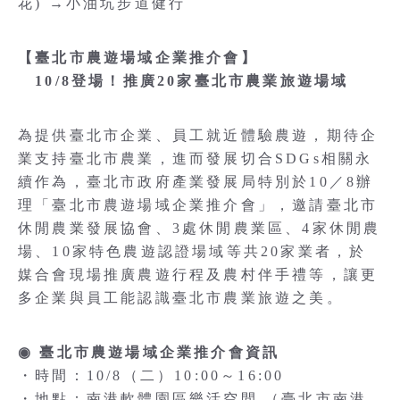
花) →小油坑步道健行
【臺北市農遊場域企業推介會】
10/8登場！推廣20家臺北市農業旅遊場域
為提供臺北市企業、員工就近體驗農遊，期待企
業支持臺北市農業，進而發展切合SDGs相關永
續作為，臺北市政府產業發展局特別於10／8辦
理「臺北市農遊場域企業推介會」，邀請臺北市
休閒農業發展協會、3處休閒農業區、4家休閒農
場、10家特色農遊認證場域等共20家業者，於
媒合會現場推廣農遊行程及農村伴手禮等，讓更
多企業與員工能認識臺北市農業旅遊之美。
◉ 臺北市農遊場域企業推介會資訊
・時間：10/8（二）10:00～16:00
・地點：南港軟體園區樂活空間 （臺北市南港