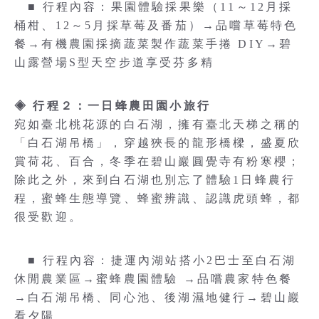
■ 行程內容：果園體驗採果樂（11～12月採
桶柑、12～5月採草莓及番茄）→品嚐草莓特色
餐→有機農園採摘蔬菜製作蔬菜手捲 DIY→碧
山露營場S型天空步道享受芬多精
◈ 行程２：一日蜂農田園小旅行
宛如臺北桃花源的白石湖，擁有臺北天梯之稱的
「白石湖吊橋」，穿越狹長的龍形橋樑，盛夏欣
賞荷花、百合，冬季在碧山巖圓覺寺有粉寒櫻；
除此之外，來到白石湖也別忘了體驗1日蜂農行
程，蜜蜂生態導覽、蜂蜜辨識、認識虎頭蜂，都
很受歡迎。
■ 行程內容：捷運內湖站搭小2巴士至白石湖
休閒農業區→蜜蜂農園體驗 →品嚐農家特色餐
→白石湖吊橋、同心池、後湖濕地健行→碧山巖
看夕陽