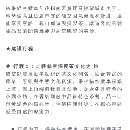
搭乘貓空纜車前往指南宮參拜及眺望城市美景。
地勢偏高且位處市郊的貓空因氣候溫和舒適，還
能享受寧靜、親山郊遊與採製茶，讓遊客能夠體
驗品茗的閒情雅趣與高空眺望的美妙。
★建議行程：
◈ 行程１：走靜貓空深度茶文化之 旅
貓空以發展近半世紀的茶文化聞名，結合豐富的
農業、景觀與生態文化資源。乘坐貓空纜車緩緩
上坡，攀上頂端俯瞰臺北盆地，探索各具特色的
茶園茶坊，在香氣飄散中品嘗特色茶餐，品一口
澄黃湯色的鐵觀音，伴隨陣陣蛙鳴，在都心輕鬆
感受自然的療癒力。
■ 行程內容：搭乘貓空纜車→茶園體驗採茶及