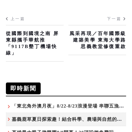
上一篇
下一篇
從國際到國境之南 屏
風采再現／百年國際級
東縣攜手華航推
建築美學 東海大學路
「9117B墾丁機場快
思義教堂修復重啟
線」
即時新聞
「東北角外澳月夜」8/22-8/23浪漫登場 串聯五漁村、音樂、市集、火舞與慢旅共度夏夜
嘉義鹿草夏日探索趣！結合科學、農場與自然的親子小旅行