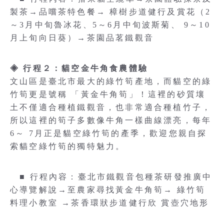
製茶→品嚐茶特色餐→ 樟樹步道健行及賞花（2
～3月中旬魯冰花、5～6月中旬波斯菊、 9～10
月上旬向日葵）→茶園品茗鐵觀音
◈ 行程２：貓空金牛角食農體驗
文山區是臺北市最大的綠竹筍產地，而貓空的綠
竹筍更是號稱 「黃金牛角筍」！這裡的砂質壤
土不僅適合種植鐵觀音，也非常適合種植竹子，
所以這裡的筍子多數像牛角一樣曲線漂亮，每年
6～ 7月正是貓空綠竹筍的產季，歡迎您親自探
索貓空綠竹筍的獨特魅力。
■ 行程內容：臺北市鐵觀音包種茶研發推廣中
心導覽解說→至農家尋找黃金牛角筍→ 綠竹筍
料理小教室 →茶香環狀步道健行欣 賞壺穴地形