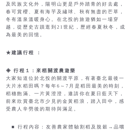
及民族文化外，陽明山更是戶外踏青的好去處，
春可賞櫻、夏有海芋及繡球、秋有無盡的芒草，
冬有溫泉溫暖身心。在北投的旅遊猶如一場穿
越，從歷史古蹟逛到21世紀，歷經春夏秋冬，成
為最美的回憶。
★建議行程 ：
◈ 行程１：來稻關渡農遊樂
大家知道位於北投的關渡平原，有著臺北最後一
大片水稻田嗎？每年6～7月是稻田最美的時刻，
稻穗飽滿、一片黃澄澄，邀請你在夏日藍天下，
前來欣賞臺北市少見的金黃稻浪，踏入田中，感
受農人辛勞後的期待與滿足。
■ 行程內容：友善農家體驗割稻及脫穀→品嚐