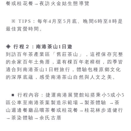
餐或桂花餐→夜訪火金姑生態導覽
※ TIPS：每年4月至5月底、晚間6時至8時是
最佳賞螢時間。
◈ 行程２：南港茶山1日遊
到訪百年茶產業區「舊莊茶山」，這裡保存完整
的余家百年土角厝，還有棵百年老樟樹，四季皆
適合到南港茶山1日輕旅行，體驗包種原鄉文化
的深厚底蘊，感受南港茶山自然與人文之美。
■ 行程內容：捷運南港展覽館站搭乘小5或小5
區公車至南港茶葉製造示範場→製茶體驗 →茶
山週邊餐廳品嚐茶餐或桂花餐→桂花林步道健行
→茶染體驗→余氏古厝