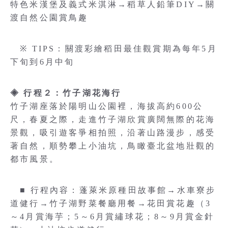
特色米漢堡及義式米淇淋→稻草人鉛筆DIY→關
渡自然公園賞鳥趣
※ TIPS：關渡彩繪稻田最佳觀賞期為每年5月
下旬到6月中旬
◈ 行程２：竹子湖花海行
竹子湖座落於陽明山公園裡，海拔高約600公
尺，春夏之際，走進竹子湖欣賞廣闊無際的花海
景觀，吸引遊客爭相拍照，沿著山路漫步，感受
著自然，順勢攀上小油坑，鳥瞰臺北盆地壯觀的
都市風景。
■ 行程內容：蓬萊米原種田故事館→水車寮步
道健行→竹子湖野菜餐廳用餐→花田賞花趣（3
～4月賞海芋；5～6月賞繡球花；8～9月賞金針