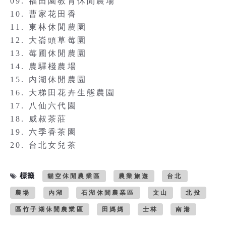
09. 福田園教育休閒農場
10. 曹家花田香
11. 東林休閒農園
12. 大崙頭草莓園
13. 莓圃休閒農園
14. 農驛棧農場
15. 內湖休閒農園
16. 大梯田花卉生態農園
17. 八仙六代園
18. 威叔茶莊
19. 六季香茶園
20. 台北女兒茶
標籤
貓空休閒農業區
農業旅遊
台北
農場
內湖
石湖休閒農業區
文山
北投
區竹子湖休閒農業區
田媽媽
士林
南港