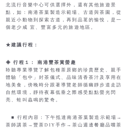
北流行音樂中心可供選擇外，還有其他旅遊景
點，如：南港茶葉製造示範場、古道與茶園，從
親近小動物到探索古道，再到品茗的愉悅，是一
個老少咸 宜、豐富多元的旅遊地區。
★建議行程：
◈ 行程１： 南港豐茶賞螢趣
聆聽專業導覽了解包種茶原鄉的珍貴歷史、親手
體驗「包中」封茶儀式、品味清香茶汁及享用在
地美食，傍晚時分跟著導覽老師循幽靜步道走訪
自然環境，靜待夜幕低垂之際感受點點螢光閃
亮、蛙叫蟲鳴的驚奇。
■ 行程內容：下午抵達南港茶葉製造示範場→
茶師講茶→豐茶DIY手作→茶山週邊餐廳品嚐茶