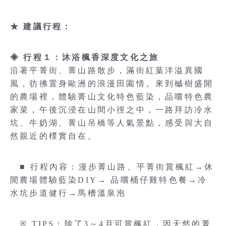
★ 建議行程：
◈ 行程１：沐浴楓香深度文化之旅
沿著平菁街、菁山路散步，滿街紅葉洋溢異國
風，彷彿置身歐洲的浪漫田園情。來到槭樹盛開
的農場裡，體驗菁山文化特色藍染，品嚐特色農
家菜，午後沉浸在山間小徑之中，一路拜訪冷水
坑、牛奶湖、菁山吊橋等人氣景點，感受與大自
然親近的樸實自在。
■ 行程內容：漫步菁山路、平菁街賞楓紅→休
閒農場體驗藍染DIY→ 品嚐桶仔雞特色餐→冷
水坑步道健行→馬槽溫泉泡
※ TIPS：除了3～4月可賞楓紅，因天然的菁