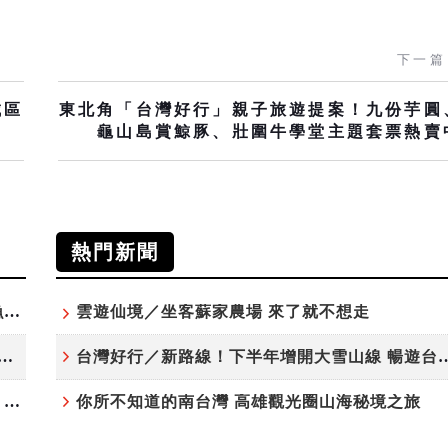
下一篇
城區
東北角「台灣好行」親子旅遊提案！九份芋圓
龜山島賞鯨豚、壯圍牛學堂主題套票熱賣
熱門新聞
「東北角外澳月夜」8/22-8/23浪漫登場 串聯五漁村、音樂、市集、火舞與慢旅共度夏夜
雲遊仙境／坐客蘇家農場 來了就不想走
夏日探索趣！結合科學、農場與自然的親子小旅行
台灣好行／新路線！下半年增開大雪
高雄最大親子遊樂園8/8開幕！30項設施免費玩、YOYO家族嗨翻暑假
你所不知道的南台灣 高雄觀光圈山海秘境之旅