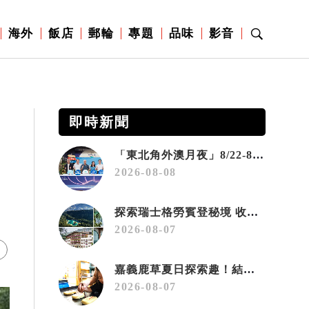
海外
飯店
郵輪
專題
品味
影音
即時新聞
「東北角外澳月夜」8/22-8/23浪漫登場 串聯五漁村、音樂、市集、火舞與慢旅共度夏夜
2026-08-08
探索瑞士格勞賓登秘境 收藏六種阿爾卑斯夏日療癒之旅
2026-08-07
嘉義鹿草夏日探索趣！結合科學、農場與自然的親子小旅行
2026-08-07