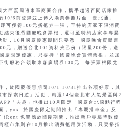
處與大巨蛋周邊東區商圈合作，攜手超過百間店家推
10/6前登錄並上傳入場票券照片至「臺北通」
即可獲得100元折抵券一張，至特約店家不限消費
動結束後憑國慶晚會票根，還可至特約店家享專屬
活動，10月國慶優惠期間只要憑「國慶晚會實體票
費滿500元，贈送台北101資料夾乙份（限量200份，送
月國慶限定優惠，只要持「國慶晚會實體票根」並加
下街服務台領取東森廣場券100元，每張票根限兌
於國慶優惠期間10/1-10/31推出各項好康，其
「城市探索日遊」活動，精選14個臺北市人氣景區與2
APP「去趣」也推出10月限定「國慶台北踩點行程
，yoxi 於國慶限定期間推出「專屬搭車金」及
iRent 也響應於國慶期間，推出新戶專屬時數優
貨櫃市集則在10月推出消費抵用券活動，只要搭指