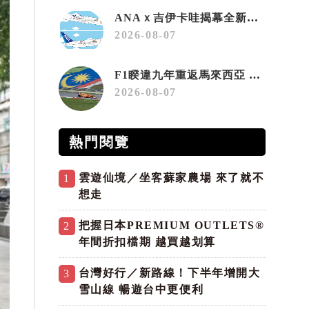
ANAｘ吉伊卡哇揭幕全新彩繪機「Chiikawa JET」
2026-08-07
F1睽違九年重返馬來西亞 三大國際賽事打造10月運動旅遊熱潮 賽車、自行車、路跑同週登場
2026-08-07
熱門閱覽
雲遊仙境／坐客蘇家農場 來了就不
1
想走
把握日本PREMIUM OUTLETS®
2
年間折扣檔期 越買越划算
台灣好行／新路線！下半年增開大
3
雪山線 暢遊台中更便利