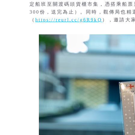
定船班至關渡碼頭貨櫃市集，憑搭乘船票
300份，送完為止）。同時，觀傳局也精
（
https://reurl.cc/g6R9kQ
），邀請大