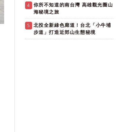
你所不知道的南台灣 高雄觀光圈山
4
海秘境之旅
北投全新綠色廊道！台北「小牛埔
5
步道」打造近郊山生態秘境