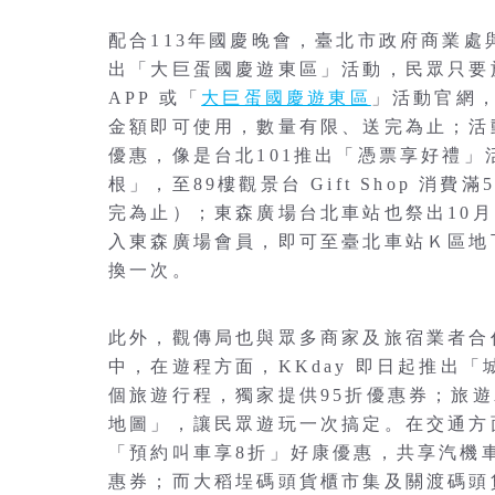
配合113年國慶晚會，臺北市政府商業
出「大巨蛋國慶遊東區」活動，民眾只要於
APP 或「
大巨蛋國慶遊東區
」活動官網，
金額即可使用，數量有限、送完為止；活
優惠，像是台北101推出「憑票享好禮」
根」，至89樓觀景台 Gift Shop 消
完為止）；東森廣場台北車站也祭出10
入東森廣場會員，即可至臺北車站Ｋ區地
換一次。
此外，觀傳局也與眾多商家及旅宿業者合作，
中，在遊程方面，KKday 即日起推出
個旅遊行程，獨家提供95折優惠券；旅遊
地圖」，讓民眾遊玩一次搞定。在交通方面
「預約叫車享8折」好康優惠，共享汽機車 
惠券；而大稻埕碼頭貨櫃市集及關渡碼頭