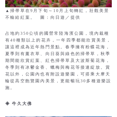
▲掃帚草在9月下旬～10月上旬轉紅，壯觀美景
不輸給紅葉。 圖：向日遊／提供
占地約350公頃的國營常陸海濱公園，境內栽種
有40種類以上的花卉，一年四季都能欣賞美景，
讓這裡成為近年熱門景點。春季擁有粉蝶花海，
夏季則有薰衣草、向日葵與綠色的掃帚草，秋季
期間能欣賞紅葉、紅色掃帚草及大波斯菊花海，
冬季則有冰鬱金香、蠟梅與梅花等接連綻放。賞
花以外，公園內也有附設遊樂園，可搭乘大摩天
輪從高空飽覽園內美景，更能暢玩30多種遊樂設
施。
◈ 牛久大佛