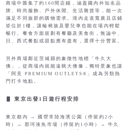
商場中匯集了約160間店鋪，涵蓋國內外知名品
牌、時尚服飾、戶外休閒、生活雜貨等，能一次
滿足不同族群的購物需求。境內走道寬廣且店鋪
皆位於1樓，讓輪椅族及嬰兒車也能在場內輕鬆
暢行。餐食方面規劃有餐廳及美食街，無論中、
日、西式餐點或甜點應有盡有，選擇十分豐富。
另外商場鄰近茨城縣的象徵性地標「牛久大
佛」，從商場內就能遠眺大佛像，獨特景象也讓
「阿見 PREMIUM OUTLETS®」成為另類熱
門打卡地點。
▋ 東京出發1日遊行程安排
東京都內 → 國營常陸海濱公園（停留約2小
時）→ 那珂湊魚市場（停留約1小時）→ 牛久