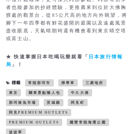
者也能參加的抄經體驗，更推薦來到位於大佛胸
膛處的觀景台，從85公尺高的地方向外眺望，將
腳下一年四季都有鮮花盛開的庭園以及遠處風景
盡收眼底，天氣晴朗時還有機會看到東京晴空塔
或富士山。
★ 快速掌握日本吃喝玩樂就看「
日本旅行情報
局
」！
標籤
常陸那珂市
掃帚草
三菱地所
東京
關東景點懶人包
牛久大佛
那珂湊魚市場
茨城縣
阿見町
阿見PREMIUM OUTLETS
PREMIUM OUTLETS
國營常陸海濱公園
波波草