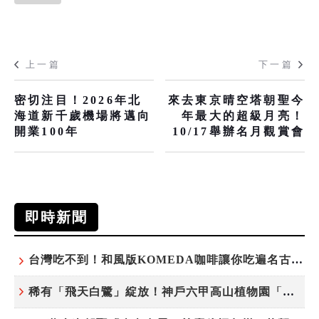
上一篇
下一篇
密切注目！2026年北
來去東京晴空塔朝聖今
海道新千歲機場將邁向
年最大的超級月亮！
開業100年
10/17舉辦名月觀賞會
即時新聞
台灣吃不到！和風版KOMEDA咖啡讓你吃遍名古屋在地美食
稀有「飛天白鷺」綻放！神戶六甲高山植物園「鷺草」珍貴現身