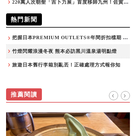
220萬人次朝聖「吉卜力展」首度移師九州！佐賀站早鳥平日套票8/10搶先開賣
熱門新聞
把握日本PREMIUM OUTLETS®年間折扣檔期 越買越划算
竹燈閃耀浪漫冬夜 熊本必訪黑川溫泉湯明點燈
旅遊日本舊行李箱別亂丟！正確處理方式報你知
推薦閱讀