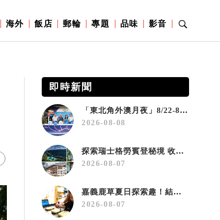
海外
飯店
郵輪
專題
品味
影音
即時新聞
「東北角外澳月夜」8/22-8/23浪漫登場 串聯五漁村、音樂、市集、火舞與慢旅共度夏夜
2026-08-08
探索瑞士格勞賓登秘境 收藏六種阿爾卑斯夏日療癒之旅
2026-08-07
嘉義鹿草夏日探索趣！結合科學、農場與自然的親子小旅行
2026-08-07