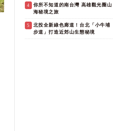
你所不知道的南台灣 高雄觀光圈山
4
海秘境之旅
北投全新綠色廊道！台北「小牛埔
5
步道」打造近郊山生態秘境