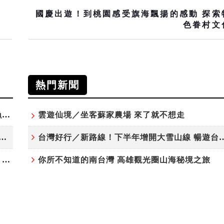
國慶出遊！到桃園感受旗海飄揚的感動 探索
色眷村文
熱門新聞
「東北角外澳月夜」8/22-8/23浪漫登場 串聯五漁村、音樂、市集、火舞與慢旅共度夏夜
雲遊仙境／坐客蘇家農場 來了就不想走
夏日探索趣！結合科學、農場與自然的親子小旅行
台灣好行／新路線！下半年增開大雪
高雄最大親子遊樂園8/8開幕！30項設施免費玩、YOYO家族嗨翻暑假
你所不知道的南台灣 高雄觀光圈山海秘境之旅
高雄最大親子遊樂園8/8開幕！30
項設施免費玩、YOYO家族嗨翻
假