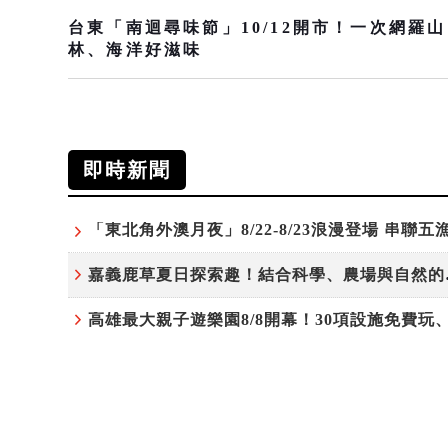
台東「南迴尋味節」10/12開市！一次網羅山
林、海洋好滋味
即時新聞
嘉義鹿草
！30
推薦閱讀
嗨翻暑