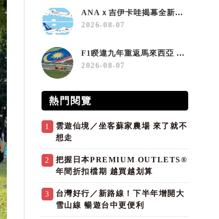
ANAｘ吉伊卡哇揭幕全新彩繪機「Chiikawa JET」
2026-08-07
F1睽違九年重返馬來西亞 三大國際賽事打造10月運動旅遊熱潮 賽車、自行車、路跑同週登場
2026-08-07
熱門閱覽
雲遊仙境／坐客蘇家農場 來了就不
1
想走
把握日本PREMIUM OUTLETS®
2
年間折扣檔期 越買越划算
台灣好行／新路線！下半年增開大
3
雪山線 暢遊台中更便利