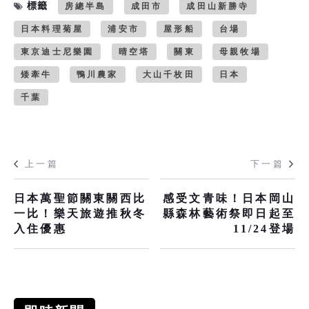
標籤
房總半島
成田市
成田山新勝寺
日本料理菊屋
浦安市
屋形船
台場
東京迪士尼樂園
晴空塔
關東
母親牧場
矮牽牛
鴨川農家
大山千枚田
日本
千葉
上一篇
下一篇
日本萬聖節關東關西比
感受文青味！日本岡山
一比！樂天旅遊推秋冬
縣森林藝術祭即日起至
入住優惠
11/24登場