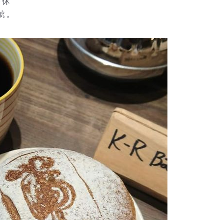
公休
號。