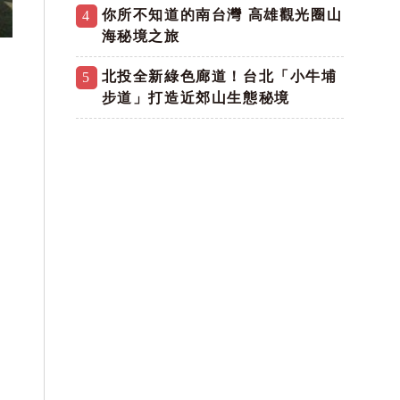
你所不知道的南台灣 高雄觀光圈山
4
海秘境之旅
北投全新綠色廊道！台北「小牛埔
5
步道」打造近郊山生態秘境