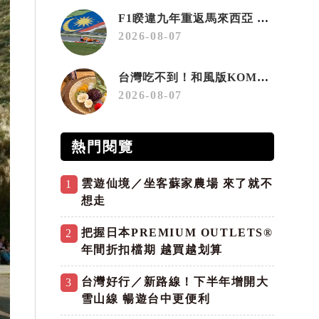
F1睽違九年重返馬來西亞 三大國際賽事打造10月運動旅遊熱潮 賽車、自行車、路跑同週登場
2026-08-07
台灣吃不到！和風版KOMEDA咖啡讓你吃遍名古屋在地美食
2026-08-07
熱門閱覽
雲遊仙境／坐客蘇家農場 來了就不
1
想走
把握日本PREMIUM OUTLETS®
2
年間折扣檔期 越買越划算
台灣好行／新路線！下半年增開大
3
雪山線 暢遊台中更便利