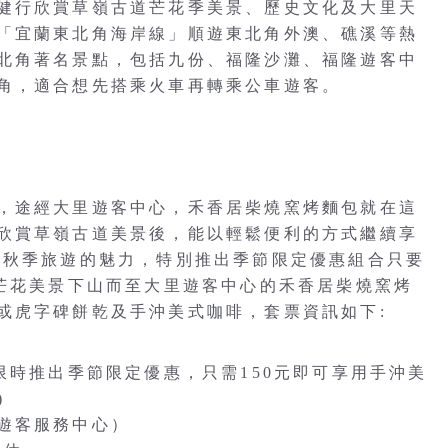
健行欣賞草嶺古道芒花季美景、歷史文化及大里天
「宜蘭東北角海岸線」順遊東北角外澳、礁溪等熱
北角著名景點，包括九份、福隆沙灘、福隆遊客中
角，適合想先搭乘火車再轉乘公車遊客。
，途經大里遊客中心，禾香居柴燒窯烤麵包就在這
欣賞草嶺古道美景後，能以輕鬆便利的方式繼續享
場秋季旅遊的魅力，特別推出季節限定優惠組合只要
賞芒花美景下山而至大里遊客中心的禾香居柴燒窯烤
或虎字碑餅乾及手沖美式咖啡，套票資訊如下:
限時推出季節限定優惠，只需150元即可享用手沖美
)
遊客服務中心）