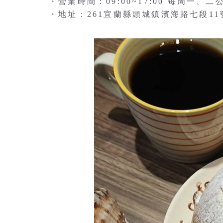
・營業時間：09:00~17:00 每周一、二
・地址：261宜蘭縣頭城鎮濱海路七段11