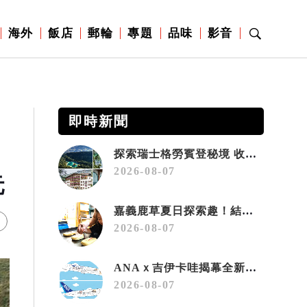
海外
飯店
郵輪
專題
品味
影音
即時新聞
探索瑞士格勞賓登秘境 收藏六種阿爾卑斯夏日療癒之旅
2026-08-07
元
嘉義鹿草夏日探索趣！結合科學、農場與自然的親子小旅行
2026-08-07
ANAｘ吉伊卡哇揭幕全新彩繪機「Chiikawa JET」
2026-08-07