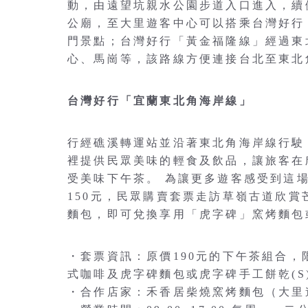
動，由遠望坑親水公園步道入口進入，續
公廟，至大里遊客中心可以搭乘台灣好行
門景點；台灣好行「黃金福隆線」經過東
心、馬崗等，該路線方便連接台北至東北
台灣好行「宜蘭東北角海岸線」
行經礁溪轉運站並沿著東北角海岸線行駛
裡提供民眾美味的輕食及飲品，讓旅客在
受美味下午茶。 為讓更多遊客感受到這
150元，民眾購賣套票走訪草嶺古道欣
麵包，即可兌換享用「虎字碑」窯烤麵包
・套票資訊：原價190元的下午茶組合，
式咖啡及虎字碑麵包或虎字碑手工餅乾(S
・合作店家：禾香居柴燒窯烤麵包（大里