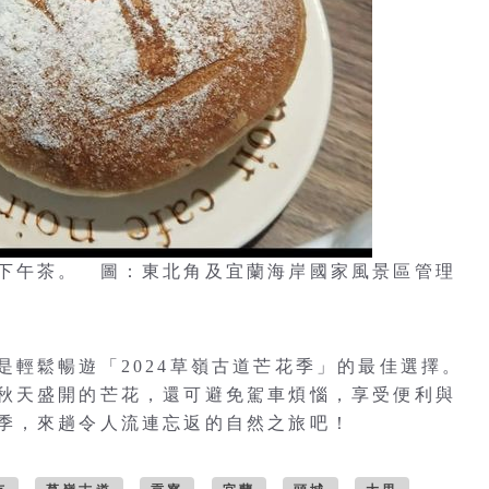
下午茶。 圖：東北角及宜蘭海岸國家風景區管理
是輕鬆暢遊「2024草嶺古道芒花季」的最佳選擇。
秋天盛開的芒花，還可避免駕車煩惱，享受便利與
季，來趟令人流連忘返的自然之旅吧！