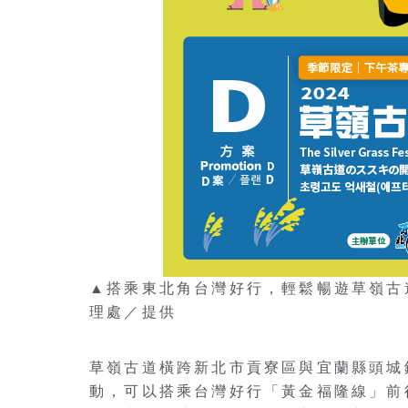
▲搭乘東北角台灣好行，輕鬆暢遊草嶺古
理處／提供
草嶺古道橫跨新北市貢寮區與宜蘭縣頭城
動，可以搭乘台灣好行「黃金福隆線」前