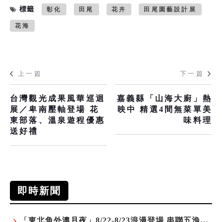
標籤
彰化
田尾
花卉
田尾園藝設計展
花海
上一篇
下一篇
台灣觀光成果風華巡迴
嘉義縣「山海大廚」熱
展／卑南壓軸登場 花
映中 精選4間無菜單美
東部落、溫泉遊程優惠
味料理
送好禮
即時新聞
「東北角外澳月夜」8/22-8/23浪漫登場 串聯五漁村、音樂、市集、火舞與慢旅共度夏夜