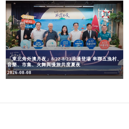
「東北角外澳月夜」8/22-8/23浪漫登場 串聯五漁村、
音樂、市集、火舞與慢旅共度夏夜
2026-08-08