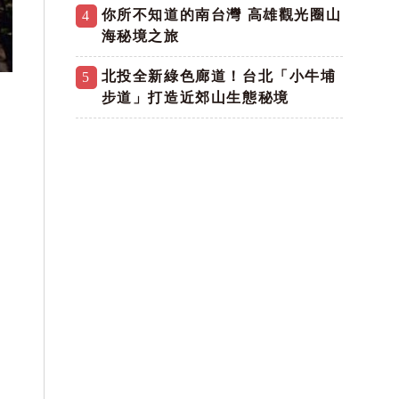
你所不知道的南台灣 高雄觀光圈山
4
海秘境之旅
北投全新綠色廊道！台北「小牛埔
5
步道」打造近郊山生態秘境