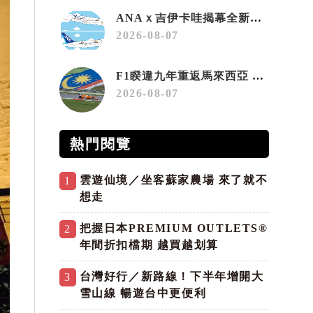
ANAｘ吉伊卡哇揭幕全新彩繪機「Chiikawa JET」
2026-08-07
F1睽違九年重返馬來西亞 三大國際賽事打造10月運動旅遊熱潮 賽車、自行車、路跑同週登場
2026-08-07
熱門閱覽
雲遊仙境／坐客蘇家農場 來了就不
1
想走
把握日本PREMIUM OUTLETS®
2
年間折扣檔期 越買越划算
台灣好行／新路線！下半年增開大
3
雪山線 暢遊台中更便利