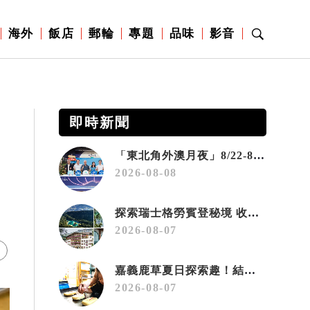
海外
飯店
郵輪
專題
品味
影音
即時新聞
「東北角外澳月夜」8/22-8/23浪漫登場 串聯五漁村、音樂、市集、火舞與慢旅共度夏夜
2026-08-08
探索瑞士格勞賓登秘境 收藏六種阿爾卑斯夏日療癒之旅
2026-08-07
嘉義鹿草夏日探索趣！結合科學、農場與自然的親子小旅行
2026-08-07