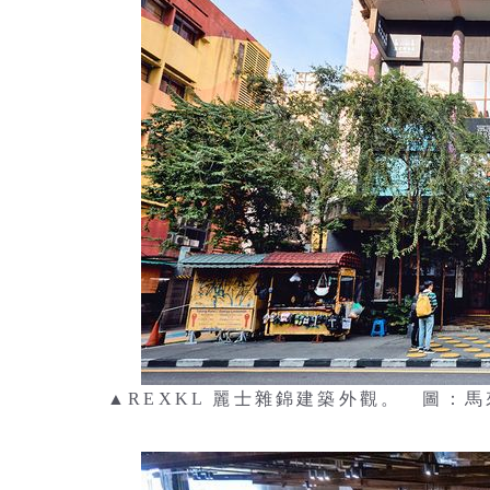
▲REXKL 麗士雜錦建築外觀。 圖：