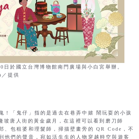
至10日於國立台灣博物館南門廣場與小白宮舉辦。
)／提供
鬼！「鬼仔」指的是過去在巷弄中嬉 鬧玩耍的小孩
吉隆坡唐人街的黃金歲月，在這裡可以看到磨刀師
、包租婆和理髮師，掃描壁畫旁的 QR Code，不
到他們的聲音，宛如活生生的人物穿越時空與遊客