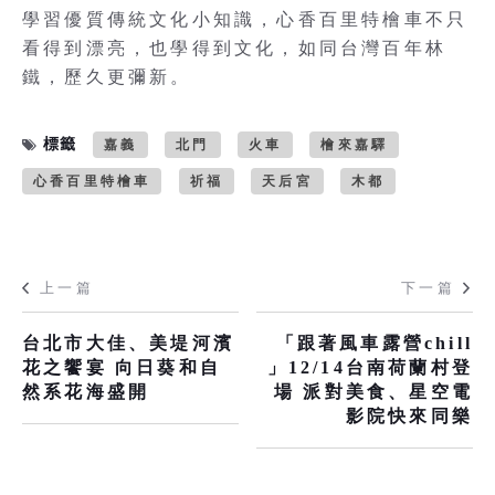
學習優質傳統文化小知識，心香百里特檜車不只
看得到漂亮，也學得到文化，如同台灣百年林
鐵，歷久更彌新。
標籤
嘉義
北門
火車
檜來嘉驛
心香百里特檜車
祈福
天后宮
木都
上一篇
下一篇
台北市大佳、美堤河濱
「跟著風車露營chill
花之饗宴 向日葵和自
」12/14台南荷蘭村登
然系花海盛開
場 派對美食、星空電
影院快來同樂