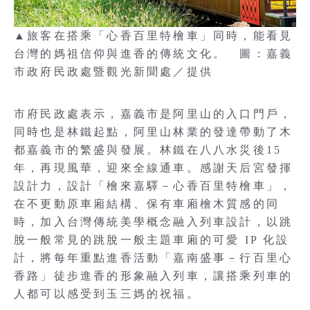
▲旅客在搭乘「心香百里特檜車」同時，能看見
台灣的媽祖信仰與進香的傳統文化。 圖：嘉義
市政府民政處暨觀光新聞處／提供
市府民政處表示，嘉義市是阿里山的入口門戶，
同時也是林鐵起點，阿里山林業的發達帶動了木
都嘉義市的繁盛與發展。林鐵在八八水災後15
年，再現風華，迎來全線通車。感謝天后宮發揮
設計力，設計「檜來嘉驛－心香百里特檜車」，
在不更動原車廂結構、保有車廂檜木質感的同
時，加入台灣傳統美學概念融入列車設計，以跳
脫一般常見的跳脫一般主題車廂的可愛 IP 化設
計，將每年重點進香活動「嘉南盛事－行百里心
香路」徒步進香的形象融入列車，讓搭乘列車的
人都可以感受到玉三媽的祝福。