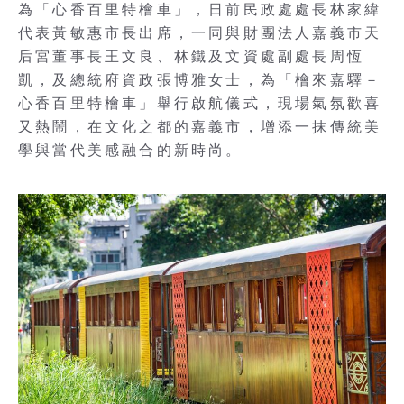
為「心香百里特檜車」，日前民政處處長林家緯
代表黃敏惠市長出席，一同與財團法人嘉義市天
后宮董事長王文良、林鐵及文資處副處長周恆
凱，及總統府資政張博雅女士，為「檜來嘉驛－
心香百里特檜車」舉行啟航儀式，現場氣氛歡喜
又熱鬧，在文化之都的嘉義市，增添一抹傳統美
學與當代美感融合的新時尚。