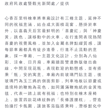
政府民政處暨觀光新聞處／提供
心香百里特檜車將車廂設計有三種主題，延伸不
同的祝福意涵，結合成大面積花窗，懸掛於車
外，以嘉義天后宮最鮮明的「喜慶紅」與「神慶
黃」跳色，讓移動中的火車，在行進間表現熱鬧
喜慶的視覺風格，並加入金屬名牌點綴質感，讓
每節車廂都具有徒步進香，行進不止流動的意
象。採一車廂、一主題文化設計，分別為八仙
彩、涼傘、日月扇，車廂牆面雙邊飾版做出曲
線，中間呈現花瓶，表現歡迎的動態感，並有搭
乘「瓶」安的寓意。車廂內前玻璃門貼主題，後
玻璃門為玉三媽的側面剪影，列車地板以節慶或
遶境時的鞭炮為花色，如同灑滿鞭炮紙的金黃地
毯，代表一踏上就有祝福；也特別在檜木座椅
上，放置四款花磚紋飾的「長條護腰枕」，營造
拍攝打卡氛圍，讓旅客蒞臨搭乘時，潛移默化中