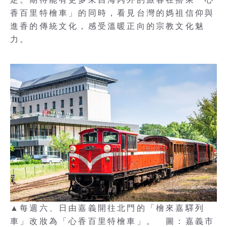
香百里特檜車」的同時，看見台灣的媽祖信仰與
進香的傳統文化，感受溫暖正向的宗教文化魅
力。
▲每週六、日由嘉義開往北門的「檜來嘉驛列
車」改妝為「心香百里特檜車」。 圖：嘉義市