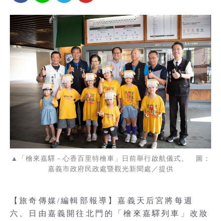
▲「檜來嘉驛－心香百里特檜車」日前舉行啟航儀式。 圖：
嘉義市政府民政處暨觀光新聞處／提供
【旅奇傳媒/編輯部報導】嘉義天后宮將每週
六、日由嘉義開往北門的「檜來嘉驛列車」改妝