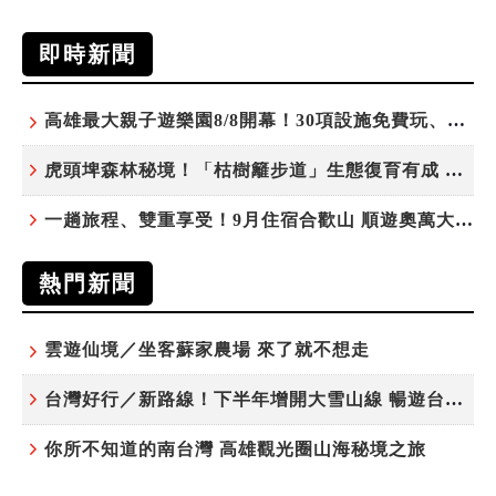
即時新聞
高雄最大親子遊樂園8/8開幕！30項設施免費玩、YOYO家族嗨翻暑假
虎頭埤森林秘境！「枯樹籬步道」生態復育有成 走進大自然生命教室
一趟旅程、雙重享受！9月住宿合歡山 順遊奧萬大10元優惠入園
熱門新聞
雲遊仙境／坐客蘇家農場 來了就不想走
台灣好行／新路線！下半年增開大雪山線 暢遊台中更便利
你所不知道的南台灣 高雄觀光圈山海秘境之旅