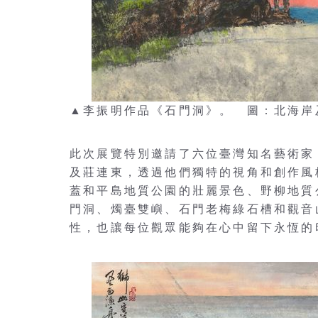
▲李振明作品《石門洞》。 圖：北海岸
此次展覽特別邀請了六位臺灣知名藝術家
及莊連東，透過他們獨特的視角和創作風
蓋和平島地質公園的壯麗景色、野柳地質
門洞、燭臺雙嶼、石門老梅綠石槽和觀音
性，也讓每位觀眾能夠在心中留下永恆的