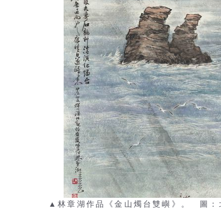
▲林章湖作品《金山燭台雙嶼》。 圖：