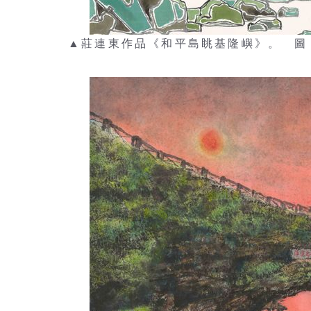
▲莊連東作品《和平島眺基隆嶼》。 圖