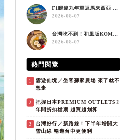
F1睽違九年重返馬來西亞 三大國際賽事打造10月運動旅遊熱潮 賽車、自行車、路跑同週登場
2026-08-07
台灣吃不到！和風版KOMEDA咖啡讓你吃遍名古屋在地美食
2026-08-07
熱門閱覽
雲遊仙境／坐客蘇家農場 來了就不
1
想走
把握日本PREMIUM OUTLETS®
2
年間折扣檔期 越買越划算
台灣好行／新路線！下半年增開大
3
雪山線 暢遊台中更便利