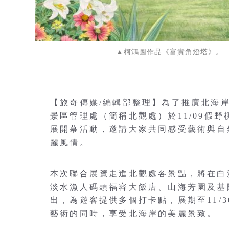
▲柯鴻圖作品《富貴角燈塔》。
【旅奇傳媒/編輯部整理】為了推廣北海
景區管理處（簡稱北觀處）於11/09假
展開幕活動，邀請大家共同感受藝術與自
麗風情。
本次聯合展覽走進北觀處各景點，將在白
淡水漁人碼頭福容大飯店、山海芳園及基隆 
出，為遊客提供多個打卡點，展期至11/
藝術的同時，享受北海岸的美麗景致。