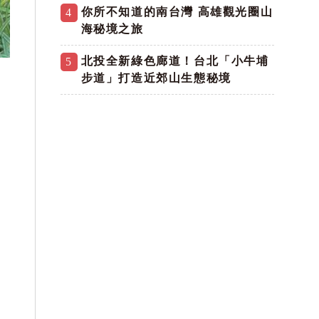
你所不知道的南台灣 高雄觀光圈山
4
海秘境之旅
北投全新綠色廊道！台北「小牛埔
5
步道」打造近郊山生態秘境