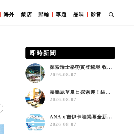
海外
飯店
郵輪
專題
品味
影音
即時新聞
探索瑞士格勞賓登秘境 收藏六種阿爾卑斯夏日療癒之旅
2026-08-07
嘉義鹿草夏日探索趣！結合科學、農場與自然的親子小旅行
2026-08-07
ANAｘ吉伊卡哇揭幕全新彩繪機「Chiikawa JET」
2026-08-07