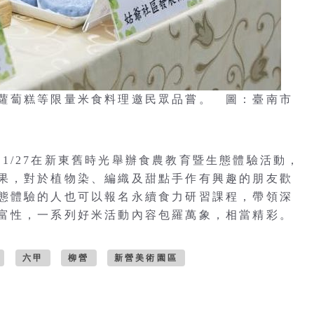
蘿蔔糕等限量米食料理邀民眾品嘗。 圖：臺南市
/24、11/27在新東舊時光舉辦食農教育暨生態體驗活動，
果，對於植物染、編織及甜點手作有興趣的朋友歡
態體驗的人也可以報名永續食力研習課程，帶領深
富性，一系列好米活動內容包羅萬象，相當精彩。
六甲
柳營
新營美術園區