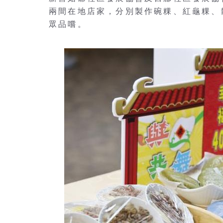
兩間在地店家，分別製作碗粿、紅龜粿、
眾品嚐。