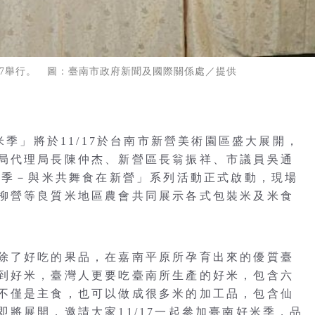
17舉行。 圖：臺南市政府新聞及國際關係處／提供
米季」將於11/17於台南市新營美術園區盛大展開，
局代理局長陳仲杰、新營區長翁振祥、市議員吳通
好米季－與米共舞食在新營」系列活動正式啟動，現場
柳營等良質米地區農會共同展示各式包裝米及米食
除了好吃的果品，在嘉南平原所孕育出來的優質臺
到好米，臺灣人更要吃臺南所生產的好米，包含六
不僅是主食，也可以做成很多米的加工品，包含仙
將展開，邀請大家11/17一起參加臺南好米季，品