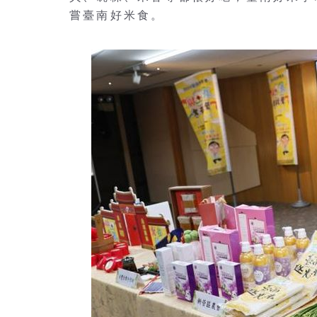
嘗臺南好米食。