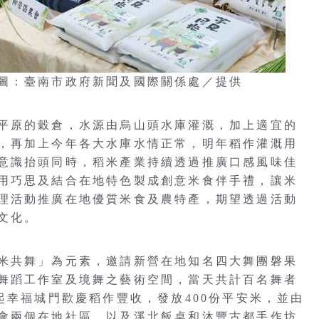
圖：臺南市政府新聞及國際關係處／提供
平原的穀倉，水源由烏山頭水庫灌溉，加上適宜的
，再加上今年各大水庫水情正常，明年稻作灌溉用
意識抬頭同時，稻米產業持續透過推廣口感風味佳
用巧思及結合在地特色製成創意米食伴手禮，讓米
理活動推廣在地優質米食及農特產，期望透過活動
文化。
米共舞」為元素，邀請新營在地知名四大舞團磐果
舞蹈工作室及境舞之藝術空間，當天共計百名舞者
起幸福城門歡慶稻作豐收，發放400份平安米，並由
會兩個在地社區，以及溪北飯桌和沐豐古都手作坊