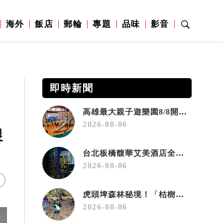
海外
飯店
郵輪
專題
品味
影音
即時新聞
高雄最大親子遊樂園8/8開幕！30項設施免費玩、YOYO家族嗨翻暑假
2026-08-06
農
台北板橋馥華艾美酒店全新開幕 感官藝術策展打造旅居新風格
2026-08-06
虎頭埤森林秘境！「枯樹籬步道」生態復育有成 走進大自然生命教室
2026-08-06