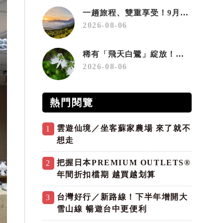
一趟旅程、雙重享受！9月住宿合歡山 順遊奧萬大10元優惠入園
2026-08-06
稀有「飛天白鷺」綻放！神戶六甲高山植物園「鷺草」珍貴現身
2026-08-06
熱門閱覽
雲遊仙境／坐客蘇家農場 來了就不
1
想走
把握日本PREMIUM OUTLETS®
2
年間折扣檔期 越買越划算
台灣好行／新路線！下半年增開大
3
雪山線 暢遊台中更便利