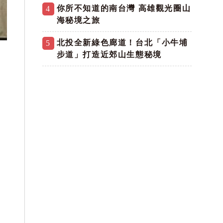
你所不知道的南台灣 高雄觀光圈山
4
海秘境之旅
北投全新綠色廊道！台北「小牛埔
5
步道」打造近郊山生態秘境