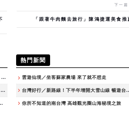
下一篇
不
「跟著牛肉麵去旅行」陳鴻捷運美食推
熱門新聞
高雄最大親子遊樂園8/8開幕！30項設施免費玩、YOYO家族嗨翻暑假
雲遊仙境／坐客蘇家農場 來了就不想走
虎頭埤森林秘境！「枯樹籬步道」生態復育有成 走進大自然生命教室
台灣好行／新路線！下半年增開大雪
月住宿合歡山 順遊奧萬大10元優惠入園
你所不知道的南台灣 高雄觀光圈山海秘境之旅