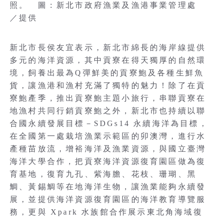
照。 圖：新北市政府漁業及漁港事業管理處
／提供
新北市長侯友宜表示，新北市綿長的海岸線提供
多元的海洋資源，其中貢寮在得天獨厚的自然環
境，飼養出最為Q彈鮮美的貢寮鮑及各種生鮮魚
貨，讓漁港和漁村充滿了獨特的魅力！除了在貢
寮鮑產季，推出貢寮鮑主題小旅行，串聯貢寮在
地漁村共同行銷貢寮鮑之外，新北市也持續以聯
合國永續發展目標－SDGs14 永續海洋為目標，
在全國第一處栽培漁業示範區的卯澳灣，進行水
產種苗放流，增裕海洋及漁業資源，與國立臺灣
海洋大學合作，把貢寮海洋資源復育園區做為復
育基地，復育九孔、紫海膽、花枝、珊瑚、黑
鯛、黃錫鯛等在地海洋生物，讓漁業能夠永續發
展，並提供海洋資源復育園區的海洋教育導覽服
務，更與 Xpark 水族館合作展示東北角海域復