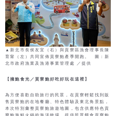
▲新北市長侯友宜（右）與貢寮區漁會理事長陳
育甯（左）共同宣佈貢寮鮑產季開跑。 圖：新
北市政府漁業及漁港事業管理處 ／提供
【擁鮑食光／貢寮鮑好吃好玩在這裡】
為方便喜歡自助旅行的民眾，在貢寮輕鬆找到販
售貢寮鮑的在地餐廳、特色體驗及東北角景點，
本次特別彙整貢寮鮑旅遊地圖，包含供應特色貢
寮鮑海鮮火鍋的海洋牧場、提供民眾餵食貢寮鮑