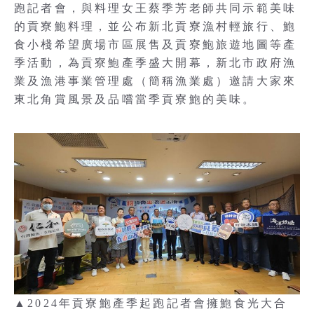
跑記者會，與料理女王蔡季芳老師共同示範美味
的貢寮鮑料理，並公布新北貢寮漁村輕旅行、鮑
食小棧希望廣場市區展售及貢寮鮑旅遊地圖等產
季活動，為貢寮鮑產季盛大開幕，新北市政府漁
業及漁港事業管理處（簡稱漁業處）邀請大家來
東北角賞風景及品嚐當季貢寮鮑的美味。
▲2024年貢寮鮑產季起跑記者會擁鮑食光大合