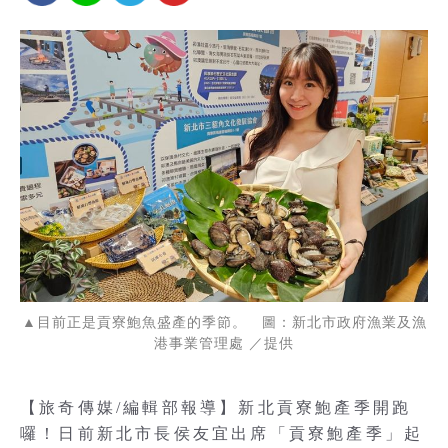
▲目前正是貢寮鮑魚盛產的季節。 圖：新北市政府漁業及漁
港事業管理處 ／提供
【旅奇傳媒/編輯部報導】新北貢寮鮑產季開跑
囉！日前新北市長侯友宜出席「貢寮鮑產季」起