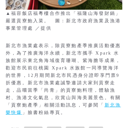
▲福容飯店福粵樓合作推出「福隆山海發財鍋」
嚴選貢寮鮑入菜。 圖：新北市政府漁業及漁港
事業管理處 ／提供
新北市漁業處表示，除貢寮鮑產季推廣活動優惠
外，為了推廣海洋永續，新北市攜手 Xpark 水
族館展示東北角海域復育珊瑚、紫海膽等成果，
歡迎市民前往桃園 Xpark 水族館一同導覽海洋
的世界，12月期間新北市民憑身分證即享門票9
折優惠。新北市漁業處誠摯邀請大家到貢寮走
走，品嚐當季「尚青」的貢寮鮑料理，體驗漁
村、漁港文化氣息，欣賞山與海美麗景色。有關
「貢寮鮑產季」相關活動訊息，可參閱「
新北漁
樂快爆
」臉書粉絲專頁。