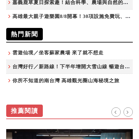
嘉義鹿草夏日探索趣！結合科學、農場與自然的親子小旅行
高雄最大親子遊樂園8/8開幕！30項設施免費玩、YOYO家族嗨翻暑假
熱門新聞
雲遊仙境／坐客蘇家農場 來了就不想走
台灣好行／新路線！下半年增開大雪山線 暢遊台中更便利
你所不知道的南台灣 高雄觀光圈山海秘境之旅
推薦閱讀