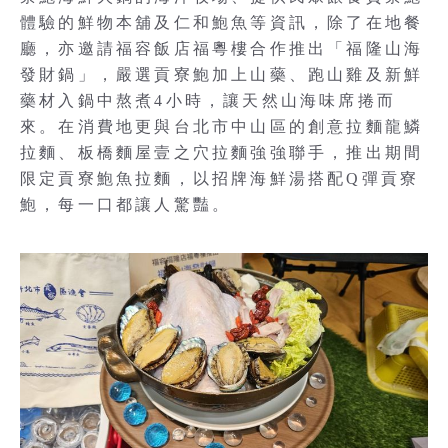
體驗的鮮物本舖及仁和鮑魚等資訊，除了在地餐
廳，亦邀請福容飯店福粵樓合作推出「福隆山海
發財鍋」，嚴選貢寮鮑加上山藥、跑山雞及新鮮
藥材入鍋中熬煮4小時，讓天然山海味席捲而
來。在消費地更與台北市中山區的創意拉麵龍鱗
拉麵、板橋麵屋壹之穴拉麵強強聯手，推出期間
限定貢寮鮑魚拉麵，以招牌海鮮湯搭配Q彈貢寮
鮑，每一口都讓人驚豔。