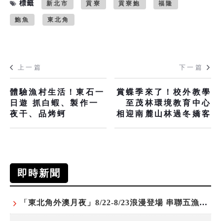
標籤
新北市
貢寮
貢寮鮑
福隆
鮑魚
東北角
上一篇
下一篇
體驗漁村生活！東石一
賞蝶季來了！校外教學
日遊 抓白蝦、製作一
至茂林環境教育中心
夜干、品烤蚵
相迎南麓山林過冬嬌客
即時新聞
「東北角外澳月夜」8/22-8/23浪漫登場 串聯五漁村、音樂、市集、火舞與慢旅共度夏夜