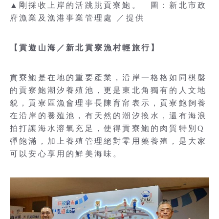
▲剛採收上岸的活跳跳貢寮鮑。 圖：新北市政
府漁業及漁港事業管理處 ／提供
【貢遊山海／新北貢寮漁村輕旅行】
貢寮鮑是在地的重要產業，沿岸一格格如同棋盤
的貢寮鮑潮汐養殖池，更是東北角獨有的人文地
貌，貢寮區漁會理事長陳育甯表示，貢寮鮑飼養
在沿岸的養殖池，有天然的潮汐換水，還有海浪
拍打讓海水溶氧充足，使得貢寮鮑的肉質特別Q
彈飽滿，加上養殖管理絕對零用藥養殖，是大家
可以安心享用的鮮美海味。