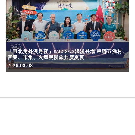
「東北角外澳月夜」8/22-8/23浪漫登場 串聯五漁村、
音樂、市集、火舞與慢旅共度夏夜
2026-08-08