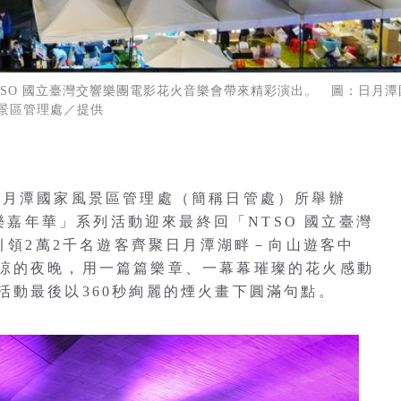
華」由NTSO 國立臺灣交響樂團電影花火音樂會帶來精彩演出。 圖：日月潭
景區管理處／提供
日月潭國家風景區管理處（簡稱日管處）所舉辦
 花火音樂嘉年華」系列活動迎來最終回「NTSO 國立臺灣
間引領2萬2千名遊客齊聚日月潭湖畔－向山遊客中
涼的夜晚，用一篇篇樂章、一幕幕璀璨的花火感動
活動最後以360秒絢麗的煙火畫下圓滿句點。