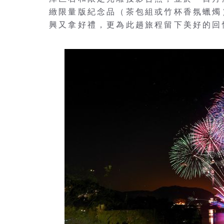
緻限量版紀念品（茶包組或竹杯香氛蠟燭
興又拿好禮，更為此趟旅程留下美好的回