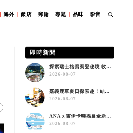
海外
飯店
郵輪
專題
品味
影音
即時新聞
探索瑞士格勞賓登秘境 收藏六種阿爾卑斯夏日療癒之旅
2026-08-07
嘉義鹿草夏日探索趣！結合科學、農場與自然的親子小旅行
2026-08-07
ANAｘ吉伊卡哇揭幕全新彩繪機「Chiikawa JET」
2026-08-07