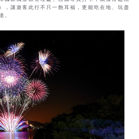
），讓遊客此行不只一飽耳福，更能吃在地、玩盡
憶。