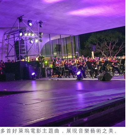
帶來多首好萊塢電影主題曲，展現音樂藝術之美。