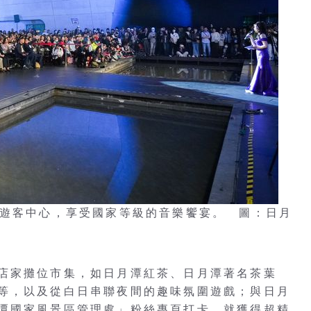
山遊客中心，享受國家等級的音樂饗宴。 圖：日月
店家攤位市集，如日月潭紅茶、日月潭著名茶葉
等，以及從白日串聯夜間的趣味氛圍遊戲；與日月
潭國家風景區管理處」粉絲專頁打卡，就獲得超精