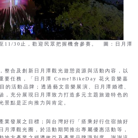
11/30止，歡迎民眾把握機會參賽。 圖：日月潭
，整合及創新日月潭觀光遊憩資源與活動內容，以
任務，「日月潭 Come!BikeDay 花火音樂嘉
矚目的活動品牌；透過藝文音樂展演、日月潭婚禮、
驗，充分展現日月潭致力打造多元主題旅遊特色的
光景點是正向推力與肯定。
產業發展之目標；與台灣好行「搭乘好行住宿抽好
日月潭觀光圈，於活動期間推出專屬優惠活動等，
動地方產業之經濟效益及產業品牌識別度，謝謝這