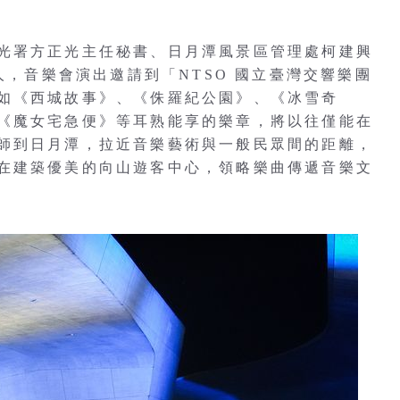
光署方正光主任秘書、日月潭風景區管理處柯建興
人，音樂會演出邀請到「NTSO 國立臺灣交響樂團
如《西城故事》、《侏羅紀公園》、《冰雪奇
《魔女宅急便》等耳熟能享的樂章，將以往僅能在
師到日月潭，拉近音樂藝術與一般民眾間的距離，
在建築優美的向山遊客中心，領略樂曲傳遞音樂文