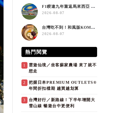
F1睽違九年重返馬來西亞 三大國際賽事打造10月運動旅遊熱潮 賽車、自行車、路跑同週登場
2026-08-07
台灣吃不到！和風版KOMEDA咖啡讓你吃遍名古屋在地美食
2026-08-07
熱門閱覽
雲遊仙境／坐客蘇家農場 來了就不
1
想走
把握日本PREMIUM OUTLETS®
2
年間折扣檔期 越買越划算
台灣好行／新路線！下半年增開大
3
雪山線 暢遊台中更便利