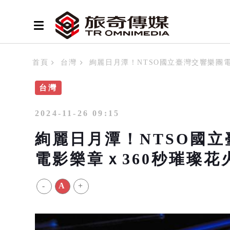
首頁
台灣
絢麗日月潭！NTSO國立臺灣交響樂團
台灣
2024-11-26 09:15
絢麗日月潭！NTSO國
電影樂章ｘ360秒璀璨花
-
A
+