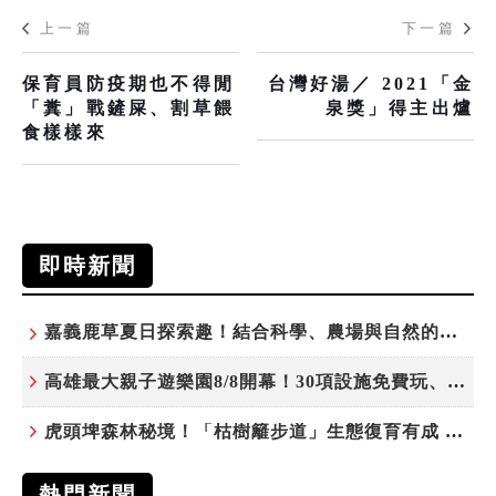
上一篇
下一篇
保育員防疫期也不得閒
台灣好湯／ 2021「金
「糞」戰鏟屎、割草餵
泉獎」得主出爐
食樣樣來
即時新聞
嘉義鹿草夏日探索趣！結合科學、農場與自然的親子小旅行
高雄最大親子遊樂園8/8開幕！30項設施免費玩、YOYO家族嗨翻暑假
虎頭埤森林秘境！「枯樹籬步道」生態復育有成 走進大自然生命教室
熱門新聞