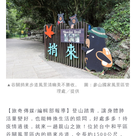
▲谷關捎來步道風景清幽美不勝收。 圖：參山國家風景區管
理處╱提供
【旅奇傳媒/編輯部報導】登山踏青，讓身體肺
活量變好，也能轉換生活的煩悶，好處多多！待
疫情過後，就來一趟親山之旅！位於台中和平區
谷關風景區內的捎來步道，全長約1500公尺，