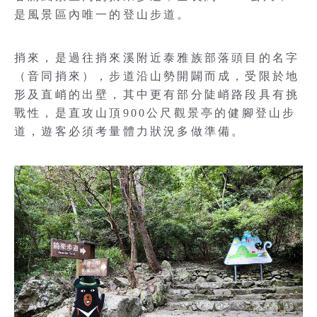
是風景區內唯一的登山步道。
捎來，是過往捎來溪附近泰雅族部落頭目的名字
（音同捎來），步道沿山勢開闢而成，受限於地
形及直峭的出壁，其中更有部分陡峭路段具有挑
戰性，是直攻山頂900公尺觀景亭的健腳登山步
道，遊客必須考量體力狀況多做準備。