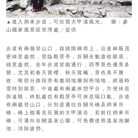
▲進入捎來步道，可欣賞大甲溪風光。 圖：參
山國家風景區管理處╱提供
步道有兩個登山口，踩踏階梯而上，沿途林蔭茂
密綠意盎然，登臨觀景亭，谷關全貌盡收眼底，
綠意盎然。全年步道皆能通行，四季景色優美多
變，尤其初春天賞櫻、秋天賞楓，景色美不勝
收，唯部分路段旁有脆弱地層與坍塌地，經過時
需特別留意，中途處有兩處休憩平台，方便休息
與遠眺，終點處也有觀景亭可休息喘口氣。步道
有兩處登山口，分別是通往谷關吊橋及捎來吊
橋，橋上能看見壯麗的大甲溪谷，若前往捎來吊
橋，可通向谷關溫泉公園，可免費使用溫泉泡腳
池，消除疲勞。