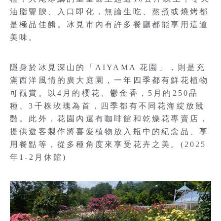
油脂豐腴、入口即化，無論生吃、熬煮或燒烤都
是極品佳餚。冰見市內有許多餐廳都能享用這道
美味。
隱身於冰見深山的「AIYAMA 花園」，則是充
滿西洋風情的廣大庭園，一年四季都有鮮花植物
可觀賞。以4月的櫻花、鬱金香，5月的250品
種、3千株玫瑰為首，四季都有不同花海綻放競
豔。此外，花園內還有咖啡館和乾燥花專賣店，
提供遊客製作將喜愛植物放入瓶中的紀念品、享
用餐點等，從多種角度來享受花卉之美。(2025
年1-2月休館)