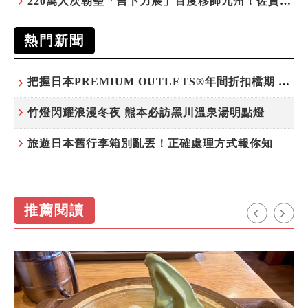
220萬人次朝聖「吉卜力展」首度移師九州！佐賀站早鳥平日套票8/10搶先開賣
熱門新聞
把握日本PREMIUM OUTLETS®年間折扣檔期 越買越划算
竹燈閃耀浪漫冬夜 熊本必訪黑川溫泉湯明點燈
旅遊日本舊行李箱別亂丟！正確處理方式報你知
推薦閱讀