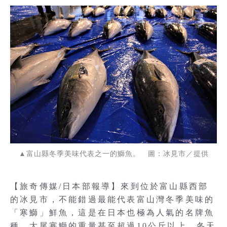
▲富山縣冬季美味代表之一的鰤魚。 圖：冰見市／提供
【旅奇傳媒/日本部報導】來到位於富山縣西部
的冰見市，不能錯過最能代表富山灣冬季美味的
「寒鰤」鮮魚，這是在日本也極為人氣的名牌魚
種，大尾寒鰤的重量甚至超過10公斤以上，冬天