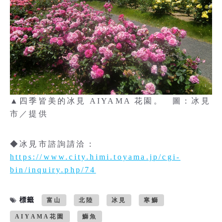
▲四季皆美的冰見 AIYAMA 花園。 圖：冰見
市／提供
◆冰見市諮詢請洽：
https://www.city.himi.toyama.jp/cgi-
bin/inquiry.php/74
標籤
富山
北陸
冰見
寒鰤
AIYAMA花園
鰤魚