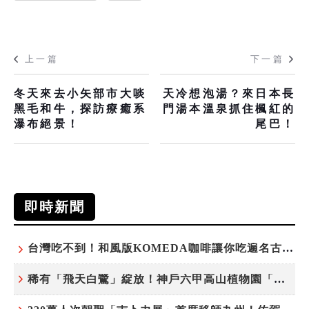
上一篇
下一篇
冬天來去小矢部市大啖
天冷想泡湯？來日本長
黑毛和牛，探訪療癒系
門湯本溫泉抓住楓紅的
瀑布絕景！
尾巴！
即時新聞
台灣吃不到！和風版KOMEDA咖啡讓你吃遍名古屋在地美食
稀有「飛天白鷺」綻放！神戶六甲高山植物園「鷺草」珍貴現身