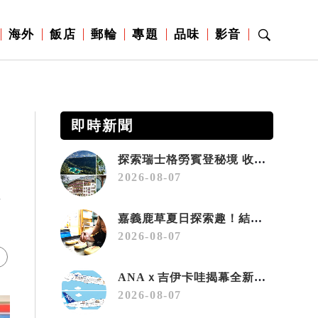
海外
飯店
郵輪
專題
品味
影音
即時新聞
探索瑞士格勞賓登秘境 收藏六種阿爾卑斯夏日療癒之旅
2026-08-07
週
嘉義鹿草夏日探索趣！結合科學、農場與自然的親子小旅行
2026-08-07
ANAｘ吉伊卡哇揭幕全新彩繪機「Chiikawa JET」
2026-08-07