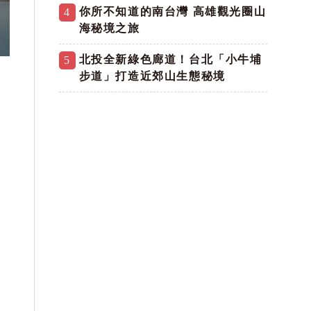
你所不知道的南台灣 高雄觀光圈山
4
海秘境之旅
北投全新綠色廊道！台北「小牛埔
5
步道」打造近郊山生態秘境