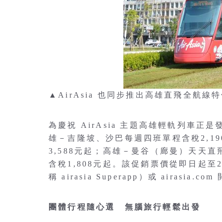
▲AirAsia 也同步推出高雄直飛全航線
為慶祝 AirAsia 主題高雄輕軌列車正
雄－吉隆坡、沙巴每週四班單程含稅2,1
3,588元起；高雄－曼谷（廊曼）天天直
含稅1,808元起。該促銷票價從即日起至2024
稱 airasia Superapp）或 airasi
團體行程隨心選 無腦旅行輕鬆出發