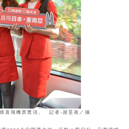
張高雄直飛機票獎項。 記者-謝旻蒨／攝