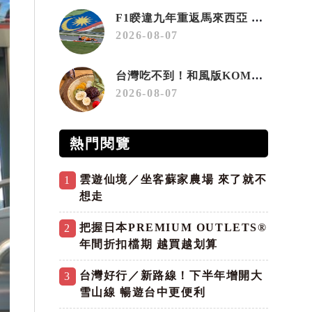
F1睽違九年重返馬來西亞 三大國際賽事打造10月運動旅遊熱潮 賽車、自行車、路跑同週登場
2026-08-07
台灣吃不到！和風版KOMEDA咖啡讓你吃遍名古屋在地美食
2026-08-07
熱門閱覽
雲遊仙境／坐客蘇家農場 來了就不
1
想走
把握日本PREMIUM OUTLETS®
2
年間折扣檔期 越買越划算
台灣好行／新路線！下半年增開大
3
雪山線 暢遊台中更便利