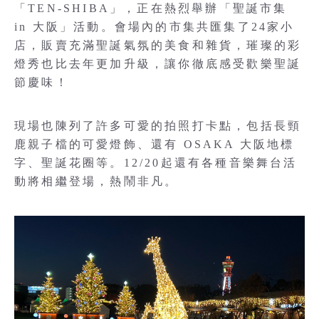
「TEN-SHIBA」，正在熱烈舉辦「聖誕市集
in 大阪」活動。會場內的市集共匯集了24家小
店，販賣充滿聖誕氣氛的美食和雜貨，璀璨的彩
燈秀也比去年更加升級，讓你徹底感受歡樂聖誕
節慶味！
現場也陳列了許多可愛的拍照打卡點，包括長頸
鹿親子檔的可愛燈飾、還有 OSAKA 大阪地標
字、聖誕花圈等。12/20起還有各種音樂舞台活
動將相繼登場，熱鬧非凡。