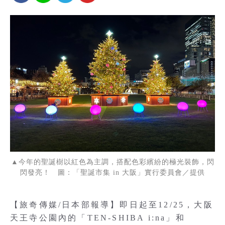
▲今年的聖誕樹以紅色為主調，搭配色彩繽紛的極光裝飾，閃
閃發亮！ 圖：「聖誕市集 in 大阪」實行委員會／提供
【旅奇傳媒/日本部報導】即日起至12/25，大阪
天王寺公園內的「TEN-SHIBA i:na」和