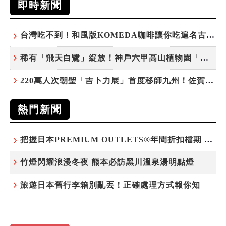
即時新聞
台灣吃不到！和風版KOMEDA咖啡讓你吃遍名古屋在地美食
稀有「飛天白鷺」綻放！神戶六甲高山植物園「鷺草」珍貴現身
220萬人次朝聖「吉卜力展」首度移師九州！佐賀站早鳥平日套票8/10搶先開賣
熱門新聞
把握日本PREMIUM OUTLETS®年間折扣檔期 越買越划算
竹燈閃耀浪漫冬夜 熊本必訪黑川溫泉湯明點燈
旅遊日本舊行李箱別亂丟！正確處理方式報你知