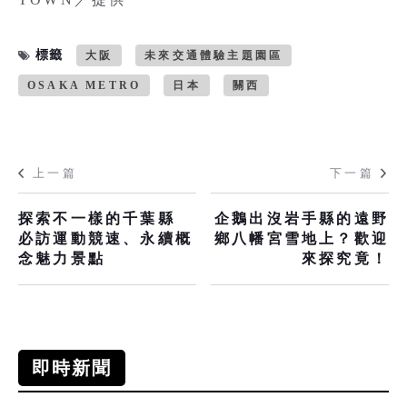
標籤
大阪
未來交通體驗主題園區
OSAKA METRO
日本
關西
上一篇
下一篇
探索不一樣的千葉縣
企鵝出沒岩手縣的遠野
必訪運動競速、永續概
鄉八幡宮雪地上？歡迎
念魅力景點
來探究竟！
即時新聞