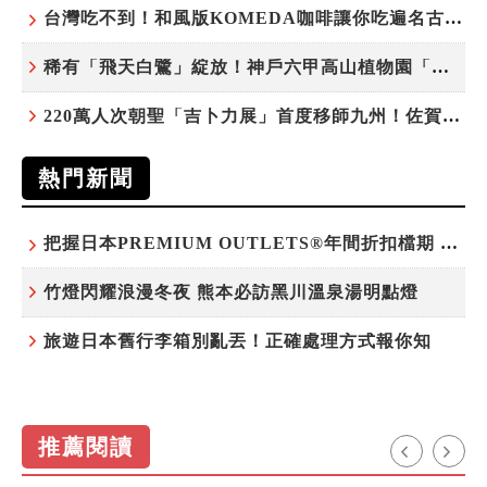
台灣吃不到！和風版KOMEDA咖啡讓你吃遍名古屋在地美食
稀有「飛天白鷺」綻放！神戶六甲高山植物園「鷺草」珍貴現身
220萬人次朝聖「吉卜力展」首度移師九州！佐賀站早鳥平日套票8/10搶先開賣
熱門新聞
把握日本PREMIUM OUTLETS®年間折扣檔期 越買越划算
竹燈閃耀浪漫冬夜 熊本必訪黑川溫泉湯明點燈
旅遊日本舊行李箱別亂丟！正確處理方式報你知
推薦閱讀