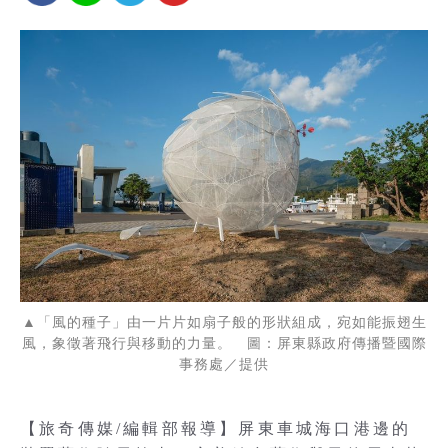
▲「風的種子」由一片片如扇子般的形狀組成，宛如能振翅生
風，象徵著飛行與移動的力量。 圖：屏東縣政府傳播暨國際
事務處／提供
【旅奇傳媒/編輯部報導】屏東車城海口港邊的