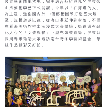
裝置藝術隨風搖曳，完美結合藝術與風的屏東落
山風藝術季已正式開鑼，今年以「在海邊的人」
為主題，邀集國內外19個藝術團隊打造五大展
區，規模超越以往，從海口港延伸到村落，不僅
在看海美術館推出沉浸式大海體驗，街道還有融
化人心的「女孩與貓」巨型充氣裝置等，屏東縣
長周春米邀請大家造訪南台灣冬季藝術盛會，每
組作品精彩又好拍。