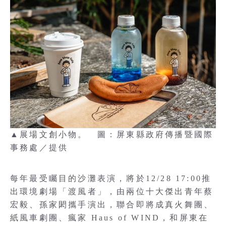
▲展場文創小物。 圖：屏東縣政府傳播暨國際
事務處／提供
每年最受矚目的沙灘表演，將於12/28 17:00推
出環境劇場「渡風者」，由兩位十大傑出青年蔡
宏毅、孫家閎攜手演出，聯合即將成真火舞團、
紙風車劇團、瘋家 Haus of WIND，和屏東在