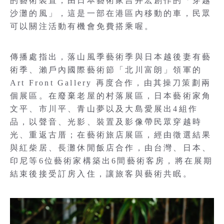
的藝術裝置，由日本藝術家吉井宏創作的「穿越
沙灘的風」，這是一部在港區內移動的車，民眾
可以關注活動有機會免費搭乘喔。
傳播處指出，落山風季藝術季與日本越後妻有藝
術季、瀨戶內國際藝術節「北川富朗」領軍的
Art Front Gallery 再度合作，由其操刀策劃兩
個展區。在廢棄老屋的村落展區，日本藝術家角
文平、市川平、青山夢以及大島愛展出4組作
品，以聲音、光影、裝置及影像帶民眾穿越時
光、重返古厝；在藝術旅店展區，經由徵選結果
與紅柴居、長灘休閒飯店合作，由台灣、日本、
印尼等6位藝術家構築出6間藝術客房，將在展期
結束後接受訂房入住，讓旅客與藝術共眠。