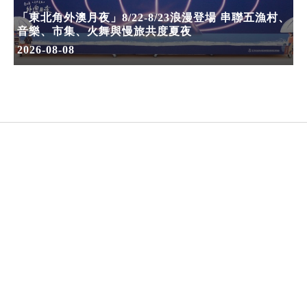
「東北角外澳月夜」8/22-8/23浪漫登場 串聯五漁村、
音樂、市集、火舞與慢旅共度夏夜
2026-08-08