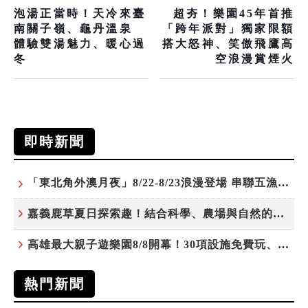
泡湯正當時！天冷來臺
超夯！樂園45年首推
南關子嶺、龜丹溫泉
「跨年派對」獨家限額
體驗雙湯魅力、暖心過
搭大怒神、笑傲飛鷹高
冬
空浪漫賞煙火
即時新聞
「東北角外澳月夜」8/22-8/23浪漫登場 串聯五漁村、音樂、市集、火舞與慢旅共度夏夜
嘉義鹿草夏日探索趣！結合科學、農場與自然的親子小旅行
高雄最大親子遊樂園8/8開幕！30項設施免費玩、YOYO家族嗨翻暑假
熱門新聞