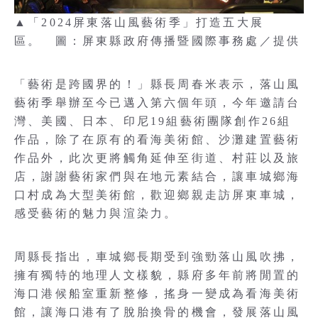
▲「2024屏東落山風藝術季」打造五大展
區。 圖：屏東縣政府傳播暨國際事務處／提供
「藝術是跨國界的！」縣長周春米表示，落山風
藝術季舉辦至今已邁入第六個年頭，今年邀請台
灣、美國、日本、印尼19組藝術團隊創作26組
作品，除了在原有的看海美術館、沙灘建置藝術
作品外，此次更將觸角延伸至街道、村莊以及旅
店，謝謝藝術家們與在地元素結合，讓車城鄉海
口村成為大型美術館，歡迎鄉親走訪屏東車城，
感受藝術的魅力與渲染力。
周縣長指出，車城鄉長期受到強勁落山風吹拂，
擁有獨特的地理人文樣貌，縣府多年前將閒置的
海口港候船室重新整修，搖身一變成為看海美術
館，讓海口港有了脫胎換骨的機會，發展落山風