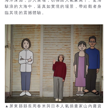
海洋深淵，步入展場，彷彿踏入氣象萬千、驚濤
駭浪的大海中，逼真如實境的場景，帶給觀者身
臨其境的震撼體驗。
▲屏東縣縣長周春米與日本人氣插畫家山內庸資