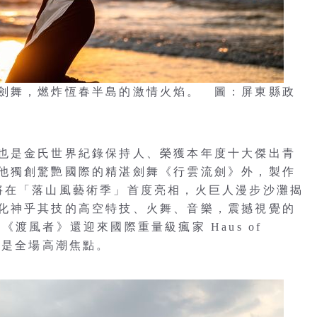
劍舞，燃炸恆春半島的激情火焰。 圖：屏東縣政
也是金氏世界紀錄保持人、榮獲本年度十大傑出青
他獨創驚艷國際的精湛劍舞《行雲流劍》外，製作
將在「落山風藝術季」首度亮相，火巨人漫步沙灘揭
化神乎其技的高空特技、火舞、音樂，震撼視覺的
渡風者》還迎來國際重量級瘋家 Haus of
亦是全場高潮焦點。