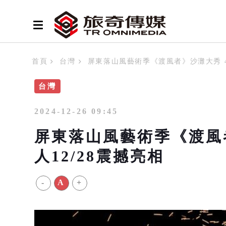
首頁
台灣
屏東落山風藝術季《渡風者》沙灘大秀 4
台灣
2024-12-26 09:45
屏東落山風藝術季《渡風
人12/28震撼亮相
-
A
+