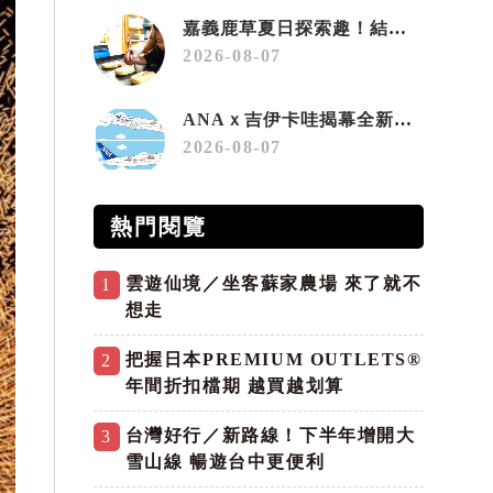
嘉義鹿草夏日探索趣！結合科學、農場與自然的親子小旅行
2026-08-07
ANAｘ吉伊卡哇揭幕全新彩繪機「Chiikawa JET」
2026-08-07
熱門閱覽
雲遊仙境／坐客蘇家農場 來了就不
1
想走
把握日本PREMIUM OUTLETS®
2
年間折扣檔期 越買越划算
台灣好行／新路線！下半年增開大
3
雪山線 暢遊台中更便利