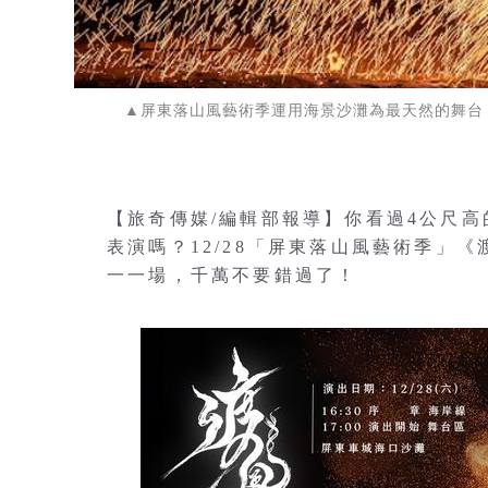
▲屏東落山風藝術季運用海景沙灘為最天然的舞台
【旅奇傳媒/編輯部報導】你看過4公尺
表演嗎？12/28「屏東落山風藝術季」
一一場，千萬不要錯過了！