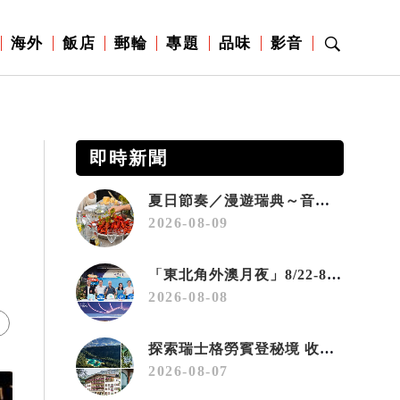
海外
飯店
郵輪
專題
品味
影音
即時新聞
夏日節奏／漫遊瑞典～音樂、療癒桑拿、美味歡樂螯蝦節
2026-08-09
「東北角外澳月夜」8/22-8/23浪漫登場 串聯五漁村、音樂、市集、火舞與慢旅共度夏夜
2026-08-08
探索瑞士格勞賓登秘境 收藏六種阿爾卑斯夏日療癒之旅
2026-08-07