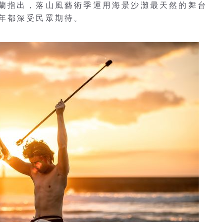
蘭指出，落山風藝術季運用海景沙灘最天然的舞台
年都深受民眾期待。