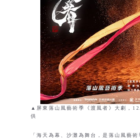
▲屏東落山風藝術季《渡風者》大劇，12
供
「海天為幕、沙灘為舞台，是落山風藝術