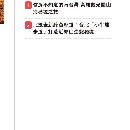
你所不知道的南台灣 高雄觀光圈山
4
海秘境之旅
北投全新綠色廊道！台北「小牛埔
5
步道」打造近郊山生態秘境