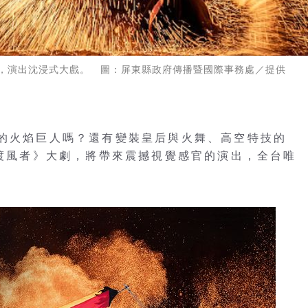
，演出沈浸式大戲。 圖：屏東縣政府傳播暨國際事務處／提供
高的火焰巨人嗎？還有變裝皇后與火舞、高空特技的
《渡風者》大劇，將帶來震撼視覺感官的演出，全台唯