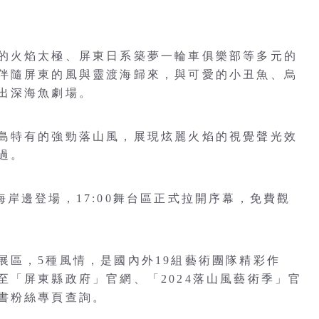
的火焰太極、屏東日系築夢一輪車俱樂部等多元的
伴隨屏東的風與靈渡海歸來，與可愛的小丑魚、烏
出深海魚劇場。
島特有的強勁落山風，展現炫麗火焰的視覺聲光效
過。
沙灘海岸邊登場，17:00舞台區正式拉開序幕，免費觀
5個展區，5種風情，是國內外19組藝術團隊精彩作
至「屏東縣政府」官網、「2024落山風藝術季」官
書粉絲專頁查詢。