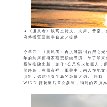
▲《渡風者》以高空特技、火舞、音樂、
府傳播暨國際事務處／提供
今年節目《渡風者》再度邀請到台灣之光
年的劍舞藝術家蔡宏毅編導演，除了帶來
團隊推陳出新，創作4公尺高火焰巨人，
開序幕，在黑夜裡、風聲中，融入在地文
演出，燃炸恆春半島的激情火焰。 同時，《
WIND 變裝皇后首次參演，絢麗的表演