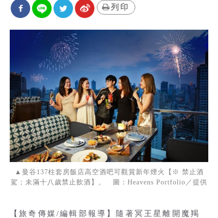
列印
▲曼谷137柱套房飯店高空酒吧可觀賞新年煙火【※ 禁止酒
駕；未滿十八歲禁止飲酒】。 圖：Heavens Portfolio／提供
【旅奇傳媒/編輯部報導】隨著冥王星離開魔羯