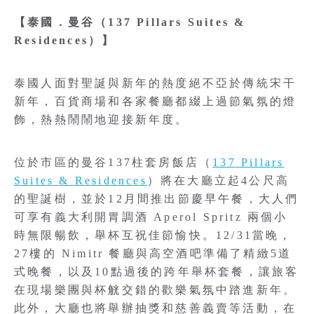
【泰國．曼谷（137 Pillars Suites &
Residences）】
泰國人面對聖誕與新年的熱度絕不亞於傳統宋干
新年，百貨商場和各家餐廳都綴上過節氣氛的燈
飾，熱熱鬧鬧地迎接新年度。
位於市區的曼谷137柱套房飯店（
137 Pillars
Suites & Residences
）將在大廳立起4公尺高
的聖誕樹，並於12月間推出節慶早午餐，大人們
可享有義大利開胃調酒 Aperol Spritz 兩個小
時無限暢飲，舉杯互祝佳節愉快。12/31當晚，
27樓的 Nimitr 餐廳與高空酒吧準備了精緻5道
式晚餐，以及10點過後的跨年舉杯套餐，讓旅客
在現場樂團與杯觥交錯的歡樂氣氛中踏進新年。
此外，大廳也將舉辦抽獎和慈善義賣等活動，在