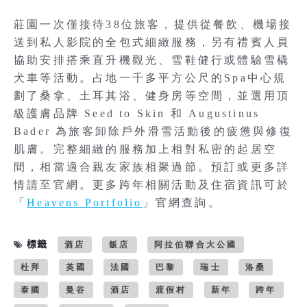
莊園一次僅接待38位旅客，提供從餐飲、機場接
送到私人影院的全包式細緻服務，另有禮賓人員
協助安排搭乘直升機觀光、雪鞋健行或體驗雪橇
犬車等活動。占地一千多平方公尺的Spa中心規
劃了桑拿、土耳其浴、健身房等空間，並選用頂
級護膚品牌 Seed to Skin 和 Augustinus
Bader 為旅客卸除戶外滑雪活動後的疲憊與修復
肌膚。完整細緻的服務加上相對私密的起居空
間，相當適合親友家族相聚過節。預訂或更多詳
情請至官網。更多跨年相關活動及住宿資訊可於
「
Heavens Portfolio
」官網查詢。
標籤
酒店
飯店
阿拉伯聯合大公國
杜拜
英國
法國
巴黎
瑞士
洛桑
泰國
曼谷
酒店
渡假村
新年
跨年