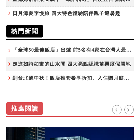
日月潭夏季慢旅 四大特色體驗陪伴親子避暑趣
熱門新聞
「全球50最佳飯店」出爐 前5名有4家在台灣人最常去的城市！
走進如詩如畫的山水間 四大亮點認識苗栗度假勝地
到台北過中秋！飯店推套餐享折扣、入住贈月餅禮盒
推薦閱讀