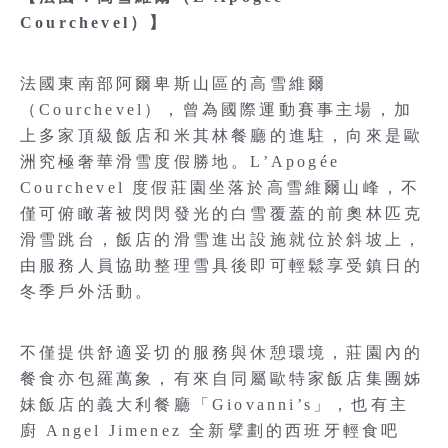
Courchevel）】
法國東南部阿爾卑斯山區的高雪維爾
（Courchevel），曾為國際運動賽事主場，加
上多家頂級飯店和米其林餐廳的進駐，向來是歐
洲究極奢華滑雪度假勝地。L’Apogée
Courchevel 度假莊園坐落於高雪維爾山峰，不
僅可俯瞰著被閃閃發光的白雪覆蓋的前奧林匹克
滑雪跳台，飯店的滑雪進出設施就位於斜坡上，
由服務人員協助整理雪具後即可輕鬆享受鎮日的
冬季戶外活動。
不僅提供舒適妥切的服務與休憩環境，莊園內的
餐食亦包羅萬象，有來自同屬歐特家飯店集團姊
妹飯店的義大利餐廳「Giovanni’s」，也有主
廚 Angel Jimenez 全新擘劃的西班牙輕食吧