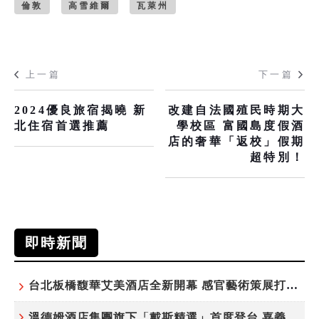
倫敦
高雪維爾
瓦萊州
上一篇
下一篇
2024優良旅宿揭曉 新
改建自法國殖民時期大
北住宿首選推薦
學校區 富國島度假酒
店的奢華「返校」假期
超特別！
即時新聞
台北板橋馥華艾美酒店全新開幕 感官藝術策展打造旅居新風格
溫德姆酒店集團旗下「戴斯精選」首度登台 嘉義首店揭新幕