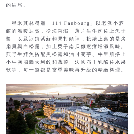
的結尾。
一星米其林餐廳「114 Faubourg」以老派小酒
館的溫暖迎賓，從海蜇蝦、薄片生牛肉佐上魚子
醬，以及冰鎮紫蘇蘋果打頭陣，接續上桌的是烤
扇貝與白松露，加上栗子南瓜麵疙瘩增添風味。
煎野生鰈魚搭配黑松露和油封菊芋、牛里肌搭上
小牛胸腺義大利餃和蔬菜、法國布里乳酪佐水果
乾等，每一道都是當季美味再升級的精緻料理。