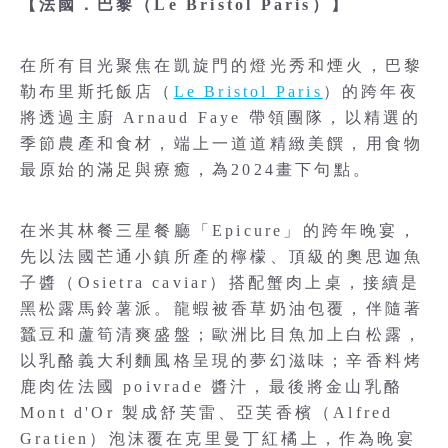
【法國．巴黎（Le Bristol Paris）】
在所有目光聚焦在凱旋門的燈光秀和煙火，巴黎
勒布里斯托飯店（
Le Bristol Paris
）的跨年夜
將透過主廚 Arnaud Faye 帶領團隊，以精選的
季節農產和食材，端上一道道精緻美饌，用食物
最原始的滿足與療癒，為2024畫下句點。
在米其林餐三星餐廳「Epicure」的跨年晚宴，
先以法國芒通小鎮所產的檸檬、頂級的奧思迦魚
子醬（Osietra caviar）搭配蟹肉上桌，接續是
黑松露馬鈴薯派。龍蝦被香草奶油包覆，伴隨著
蠶豆和蘆筍清爽盛盤；歐洲比目魚加上白松露，
以乳酪義大利麵風格呈現的夢幻滋味；辛香料烤
鹿肉佐法國 poivrade 醬汁，最後將金山乳酪
Mont d'Or 製成舒芙雷、亞芙香檳（Alfred
Gratien）泡沫覆在克里曼丁紅橘上，作為晚宴