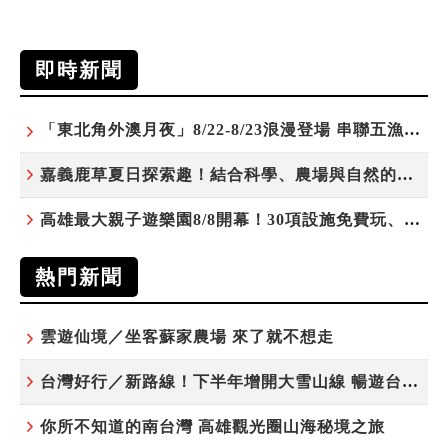
即時新聞
「東北角外澳月夜」8/22-8/23浪漫登場 串聯五漁村、音樂、市集、火舞與慢旅共度夏夜
嘉義鹿草夏日探索趣！結合科學、農場與自然的親子小旅行
高雄最大親子遊樂園8/8開幕！30項設施免費玩、YOYO家族嗨翻暑假
熱門新聞
雲遊仙境／坐客蘇家農場 來了就不想走
台灣好行／新路線！下半年增開大雪山線 暢遊台中更便利
你所不知道的南台灣 高雄觀光圈山海秘境之旅