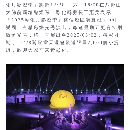
化月影燈季」將於12/28 （六）18:00在八卦山
大佛前廣場點燈囉！彰化縣縣長王惠美表示，
「2025彰化月影燈季」整個燈區裝置成 emoji
樂園，有精彩燈光秀演出，每逢星期五更有特別
版燈光秀，將一直展出至2025/03/02，精彩可
期，12/28開燈當天還會發送限量2,000個小提
燈，歡迎大家前來遊彰化。