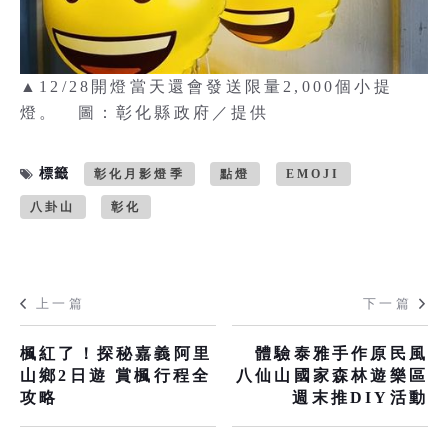
▲12/28開燈當天還會發送限量2,000個小提
燈。 圖：彰化縣政府／提供
標籤
彰化月影燈季
點燈
EMOJI
八卦山
彰化
上一篇
下一篇
楓紅了！探秘嘉義阿里
體驗泰雅手作原民風
山鄉2日遊 賞楓行程全
八仙山國家森林遊樂區
攻略
週末推DIY活動