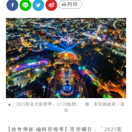
列印
▲「2025彰化月影燈季」12/28點燈。 圖：彰化縣政府／提
供
【旅奇傳媒/編輯部報導】眾所矚目，「2025彰