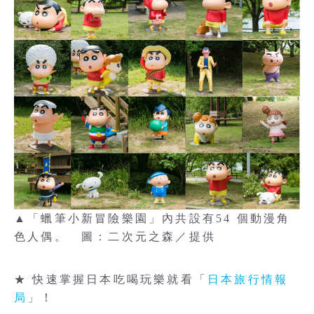
▲「蠟筆小新冒險樂園」內共設有54 個動漫角
色人偶。 圖：二次元之森／提供
★ 快速掌握日本吃喝玩樂就看「
日本旅行情報
局
」！