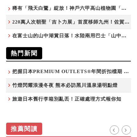
稀有「飛天白鷺」綻放！神戶六甲高山植物園「鷺草」珍貴現身
220萬人次朝聖「吉卜力展」首度移師九州！佐賀站早鳥平日套票8/10搶先開賣
在富士山的山中湖賞日落！水陸兩用巴士「山中湖的河馬」暑假加開夕陽班次
熱門新聞
把握日本PREMIUM OUTLETS®年間折扣檔期 越買越划算
竹燈閃耀浪漫冬夜 熊本必訪黑川溫泉湯明點燈
旅遊日本舊行李箱別亂丟！正確處理方式報你知
推薦閱讀