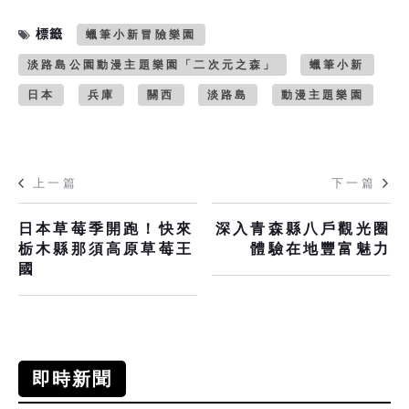
標籤
蠟筆小新冒險樂園
淡路島公園動漫主題樂園「二次元之森」
蠟筆小新
日本
兵庫
關西
淡路島
動漫主題樂園
上一篇
下一篇
日本草莓季開跑！快來
深入青森縣八戶觀光圈
栃木縣那須高原草莓王
體驗在地豐富魅力
國
即時新聞