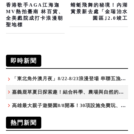
香港歌手AGA江海迦
蜻蜓飛舞的秘境！內湖
MV熱拍臺南 林百貨、
賞景新去處「金瑞治水
全美戲院成打卡浪漫朝
園區｣2.0竣工
聖地標
即時新聞
「東北角外澳月夜」8/22-8/23浪漫登場 串聯五漁村、音樂、市集、火舞與慢旅共度夏夜
嘉義鹿草夏日探索趣！結合科學、農場與自然的親子小旅行
高雄最大親子遊樂園8/8開幕！30項設施免費玩、YOYO家族嗨翻暑假
熱門新聞