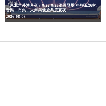
「東北角外澳月夜」8/22-8/23浪漫登場 串聯五漁村、
音樂、市集、火舞與慢旅共度夏夜
2026-08-08