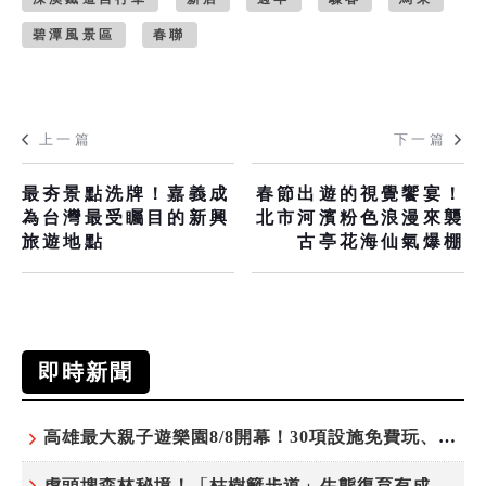
碧潭風景區
春聯
上一篇
下一篇
最夯景點洗牌！嘉義成
春節出遊的視覺饗宴！
為台灣最受矚目的新興
北市河濱粉色浪漫來襲
旅遊地點
古亭花海仙氣爆棚
即時新聞
高雄最大親子遊樂園8/8開幕！30項設施免費玩、YOYO家族嗨翻暑假
虎頭埤森林秘境！「枯樹籬步道」生態復育有成 走進大自然生命教室