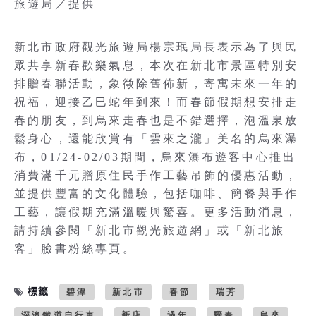
旅遊局／提供
新北市政府觀光旅遊局楊宗珉局長表示為了與民
眾共享新春歡樂氣息，本次在新北市景區特別安
排贈春聯活動，象徵除舊佈新，寄寓未來一年的
祝福，迎接乙巳蛇年到來！而春節假期想安排走
春的朋友，到烏來走春也是不錯選擇，泡溫泉放
鬆身心，還能欣賞有「雲來之瀧」美名的烏來瀑
布，01/24-02/03期間，烏來瀑布遊客中心推出
消費滿千元贈原住民手作工藝吊飾的優惠活動，
並提供豐富的文化體驗，包括咖啡、簡餐與手作
工藝，讓假期充滿溫暖與驚喜。更多活動消息，
請持續參閱「新北市觀光旅遊網」或「新北旅
客」臉書粉絲專頁。
標籤
碧潭
新北市
春節
瑞芳
深澳鐵道自行車
新店
過年
驟春
烏來