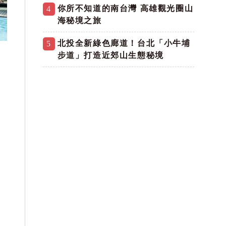
你所不知道的南台灣 高雄觀光圈山
4
海秘境之旅
北投全新綠色廊道！台北「小牛埔
5
步道」打造近郊山生態秘境