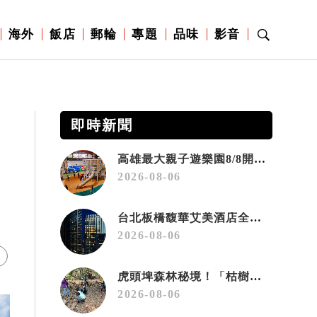
海外
飯店
郵輪
專題
品味
影音
即時新聞
高雄最大親子遊樂園8/8開幕！30項設施免費玩、YOYO家族嗨翻暑假
2026-08-06
台北板橋馥華艾美酒店全新開幕 感官藝術策展打造旅居新風格
2026-08-06
虎頭埤森林秘境！「枯樹籬步道」生態復育有成 走進大自然生命教室
2026-08-06