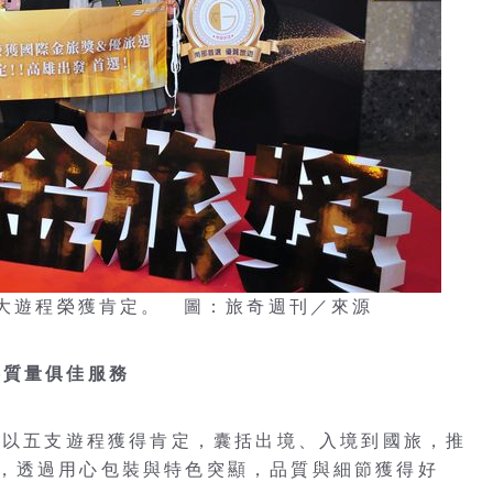
5大遊程榮獲肯定。 圖：旅奇週刊／來源
供質量俱佳服務
旅遊以五支遊程獲得肯定，囊括出境、入境到國旅，推
，透過用心包裝與特色突顯，品質與細節獲得好