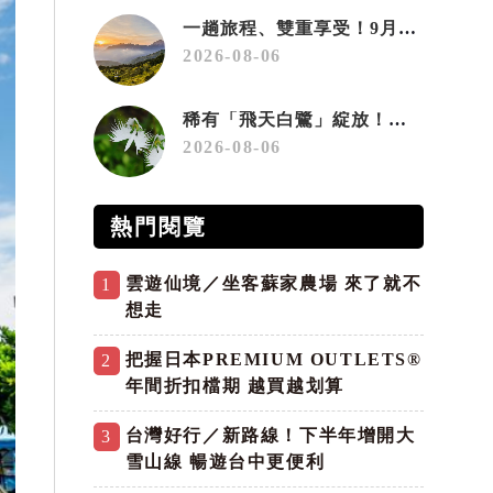
一趟旅程、雙重享受！9月住宿合歡山 順遊奧萬大10元優惠入園
2026-08-06
稀有「飛天白鷺」綻放！神戶六甲高山植物園「鷺草」珍貴現身
2026-08-06
熱門閱覽
雲遊仙境／坐客蘇家農場 來了就不
1
想走
把握日本PREMIUM OUTLETS®
2
年間折扣檔期 越買越划算
台灣好行／新路線！下半年增開大
3
雪山線 暢遊台中更便利