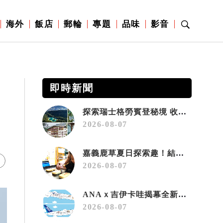
海外
飯店
郵輪
專題
品味
影音
即時新聞
探索瑞士格勞賓登秘境 收藏六種阿爾卑斯夏日療癒之旅
2026-08-07
嘉義鹿草夏日探索趣！結合科學、農場與自然的親子小旅行
2026-08-07
ANAｘ吉伊卡哇揭幕全新彩繪機「Chiikawa JET」
2026-08-07