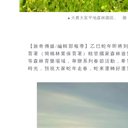
▲大農大富平地森林園區。 圖
【旅奇傳媒/編輯部報導】乙巳蛇年即將到
育署（簡稱林業保育署）轄管國家森林遊
等森林育樂場域，舉辦系列春節活動，希
時光，預祝大家蛇年走春，蛇來運轉好運