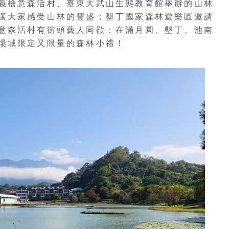
義檜意森活村、臺東大武山生態教育館舉辦的山林
讓大家感受山林的豐盛；墾丁國家森林遊樂區邀請
意森活村有街頭藝人同歡；在滿月圓、墾丁、池南
場域限定又限量的森林小禮！