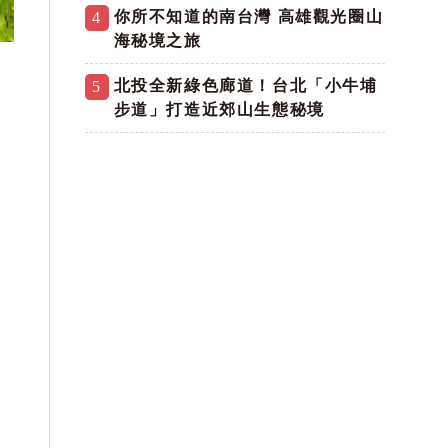
你所不知道的南台灣 高雄觀光圈山
4
海秘境之旅
北投全新綠色廊道！台北「小牛埔
5
步道」打造近郊山生態秘境