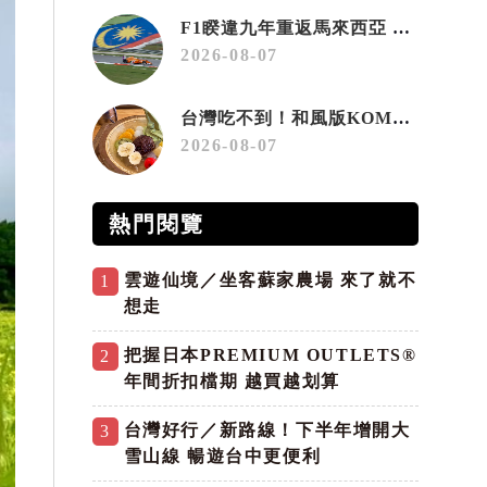
F1睽違九年重返馬來西亞 三大國際賽事打造10月運動旅遊熱潮 賽車、自行車、路跑同週登場
2026-08-07
台灣吃不到！和風版KOMEDA咖啡讓你吃遍名古屋在地美食
2026-08-07
熱門閱覽
雲遊仙境／坐客蘇家農場 來了就不
1
想走
把握日本PREMIUM OUTLETS®
2
年間折扣檔期 越買越划算
台灣好行／新路線！下半年增開大
3
雪山線 暢遊台中更便利