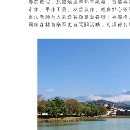
春節連假，想體驗過年熱鬧氣氛，首選嘉
市集、手作工藝、友善農作、輕食點心等
書法老師為入園遊客揮籇寫春聯；嘉義檜
國家森林遊樂區更有闖關活動，可獲得各