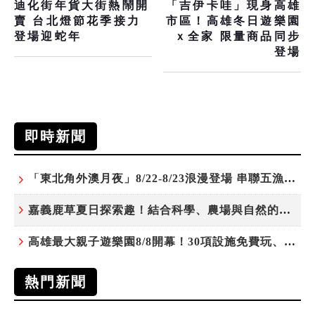
迪化街年貨大街熱鬧開
「吉伊卡哇」現身高雄
賣 台北燈節花季接力
市區！高雄冬日遊樂園
登場迎蛇年
ｘ全家 限量商品同步
登場
即時新聞
「東北角外澳月夜」8/22-8/23浪漫登場 串聯五漁村、音樂、市集、火舞與慢旅共度夏夜
嘉義鹿草夏日探索趣！結合科學、農場與自然的親子小旅行
高雄最大親子遊樂園8/8開幕！30項設施免費玩、YOYO家族嗨翻暑假
熱門新聞