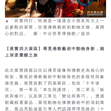
▲「與覺同行」特展是一場適合小朋友與大人一
起參觀的展覽，欣賞佛教藝術的動物文物，展開
心的對話。 圖：中台世界博物館／提供
【展覽四大展區】尋覓佛教藝術中動物身影，踏
上深度覺醒之旅
此次展覽跳脫以往以佛菩薩像和佛教史為核心的
框架，聚焦於佛教藝術中動物角色的多樣性與象
徵意義。展覽規劃了四個展區，包括「十牛迷
宮」、第一單元「本生與護持」、第二單元「皈
依與修行」以及第三單元「變化與善巧」。透過
館藏精選展品，展現動物在佛教藝術中的深刻寓
意。展品亮點涵蓋引導人們認識禪理思維的《十