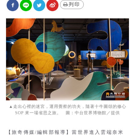
列印
▲走出心裡的迷宮，運用覺察的功夫，隨著十牛圖頌的修心
SOP 來一場省思之旅。 圖：中台世界博物館／提供
【旅奇傳媒/編輯部報導】當世界進入雲端奈米