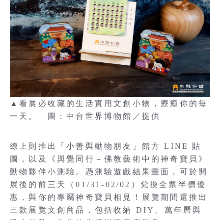
▲看展必收藏的生活實用文創小物，療癒你的每
一天。 圖：中台世界博物館／提供
線上則推出「小善與動物朋友」館方 LINE 貼
圖，以及《與覺同行－佛教藝術中的神奇寶貝》
動物夥伴小測驗。憑測驗遊戲結果畫面，可於開
展後的前三天（01/31-02/02）兌換全票半價優
惠，與你的專屬神奇寶貝相見！展覽期間還推出
三款展覽文創商品，包括收納 DIY、萬年曆與