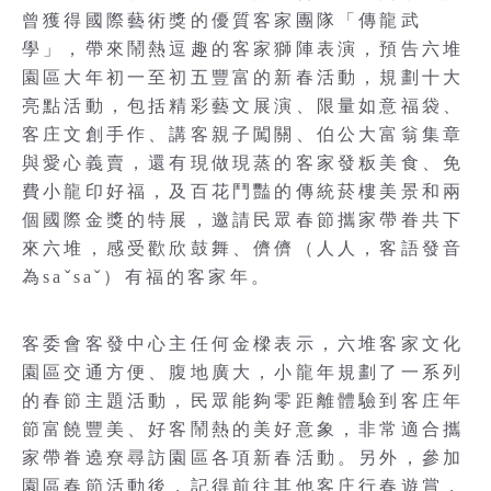
曾獲得國際藝術獎的優質客家團隊「傳龍武
學」，帶來鬧熱逗趣的客家獅陣表演，預告六堆
園區大年初一至初五豐富的新春活動，規劃十大
亮點活動，包括精彩藝文展演、限量如意福袋、
客庄文創手作、講客親子闖關、伯公大富翁集章
與愛心義賣，還有現做現蒸的客家發粄美食、免
費小龍印好福，及百花鬥豔的傳統菸樓美景和兩
個國際金獎的特展，邀請民眾春節攜家帶眷共下
來六堆，感受歡欣鼓舞、儕儕（人人，客語發音
為saˇsaˇ）有福的客家年。
客委會客發中心主任何金樑表示，六堆客家文化
園區交通方便、腹地廣大，小龍年規劃了一系列
的春節主題活動，民眾能夠零距離體驗到客庄年
節富饒豐美、好客鬧熱的美好意象，非常適合攜
家帶眷遶尞尋訪園區各項新春活動。另外，參加
園區春節活動後，記得前往其他客庄行春遊賞，