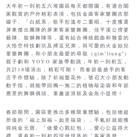
大年初一到初五六堆園區每天都開園，有適合闔
家觀賞的戶外精彩表演，包括金曲客家樂團吉那
罐子、「白紙系」歌手彤溫岑二重唱、十度獲選
屏東傑出團隊的屏東客家樂舞團、佳平溪公揹婆
藝陣、龍獅舞陣等，還有結合傳統戲曲和雜耍的
火悟空特技劇坊及搏逗兄弟，與可愛的火金姑兒
童樂舞團，和小朋友最愛的尋龍（qimˇliungˇ）
親子劇和 YOYO 家族帶動跳，年初一到初五，
共計18場演出，精彩可期！ 而春節最搶手的客
庄手作體驗，除了祈福盤花外，號召大小朋友動
動手指，就能帶回獨一無二的植物敲染袋和年節
應景的舞獅偶頭、童趣波浪鼓及金魚小提燈！
春節期間，園區更推出多種限量體驗，包括物超
所值的「福上加福－如意福袋」，手氣好就能獲
得純金元寶、「做愛心戳紅包」，愛心公益得大
禮，還有初一到初四現做現蒸的「客家蒸發