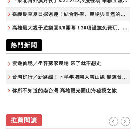
「東北角外澳月夜」8/22-8/23浪漫登場 串聯五漁村、音樂、市集、火舞與慢旅共度夏夜
嘉義鹿草夏日探索趣！結合科學、農場與自然的親子小旅行
高雄最大親子遊樂園8/8開幕！30項設施免費玩、YOYO家族嗨翻暑假
熱門新聞
雲遊仙境／坐客蘇家農場 來了就不想走
台灣好行／新路線！下半年增開大雪山線 暢遊台中更便利
你所不知道的南台灣 高雄觀光圈山海秘境之旅
推薦閱讀