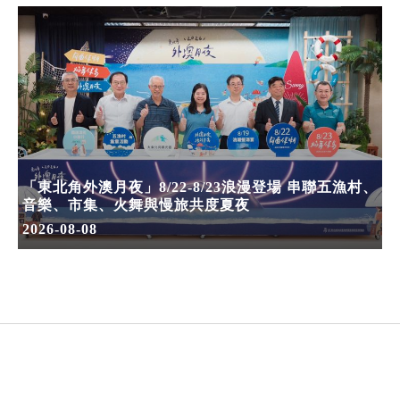
「東北角外澳月夜」8/22-8/23浪漫登場 串聯五漁村、
音樂、市集、火舞與慢旅共度夏夜
2026-08-08