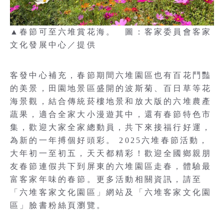
▲春節可至六堆賞花海。 圖：客家委員會客家
文化發展中心／提供
客發中心補充，春節期間六堆園區也有百花鬥豔
的美景，田園地景區盛開的波斯菊、百日草等花
海景觀，結合傳統菸樓地景和放大版的六堆農產
蔬果，適合全家大小漫遊其中，還有春節特色市
集，歡迎大家全家總動員，共下來接福行好運，
為新的一年搏個好頭彩。 2025六堆春節活動，
大年初一至初五，天天都精彩！歡迎全國鄉親朋
友春節連假共下到屏東的六堆園區走春，體驗最
富客家年味的春節。更多活動相關資訊，請至
「六堆客家文化園區」網站及「六堆客家文化園
區」臉書粉絲頁瀏覽。