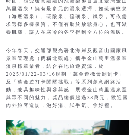
時節，感受暖意融融的泡湯樂趣首選北臺灣金山
萬里溫泉！擁有最多元的湯泉選擇，如硫磺鹽泉
（海底溫泉）、碳酸泉、硫磺泉、鐵泉，可依需
求選擇多樣泉質，不僅有助於放鬆身心，也可滋
養肌膚，讓人在寒冷的冬季得到全方位的溫暖。
今年春天，交通部觀光署北海岸及觀音山國家風
景區管理處（簡稱北觀處）攜手金山萬里溫泉區
溫泉標章業者，結合在地旅遊資源，於
2025/01/22-03/16規劃「萬金遊機會刮刮卡」
及「萬金遊打卡闖關挑戰」等系列創意網路活
動，兼具趣味性與參與感，展現金山萬里溫泉區
與眾不同的魅力，獎品總價超過38萬元，歡迎國
內外旅客造訪，泡好湯、試手氣、拿好禮。