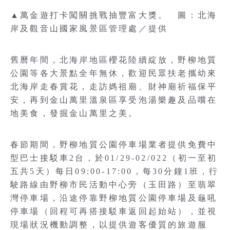
▲萬金遊打卡闖關挑戰抽豐富大獎。 圖：北海
岸及觀音山國家風景區管理處／提供
舊曆年間，北海岸地區櫻花陸續綻放，野柳地質
公園等各大景點全年無休，歡迎民眾扶老攜幼來
北海岸走春賞花，走訪媽祖廟、財神廟祈福保平
安，再到金山萬里溫泉區享受泡湯樂趣及品嚐在
地美食，發掘金山萬里之美。
春節期間，野柳地質公園停車場業者提供免費中
型巴士接駁車2台，於01/29-02/022（初一至初
五共5天）每日09:00-17:00，每30分鐘1班，行
駛路線由野柳市民活動中心旁（玉田路）至翡翠
灣停車場，沿途停靠野柳地質公園停車場及龜吼
停車場（回程可再搭接駁車返回起始站），並視
現場狀況機動調整，以提供遊客優質的旅遊服