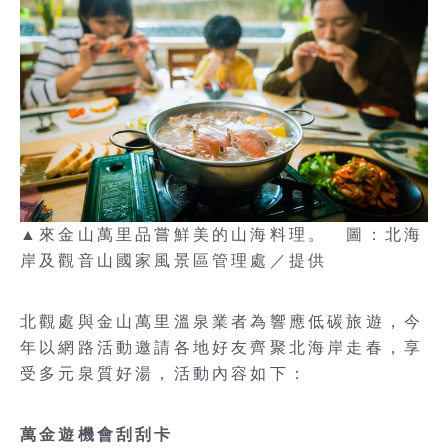
▲來金山萬里品嘗鮮美的山海料理。 圖：北海
岸及觀音山國家風景區管理處／提供
北觀處與金山萬里溫泉業者為響應低碳旅遊，今
年以網路活動邀請各地好友齊聚北海岸走春，享
受多元泉質好湯，活動內容如下：
萬金遊機會刮刮卡