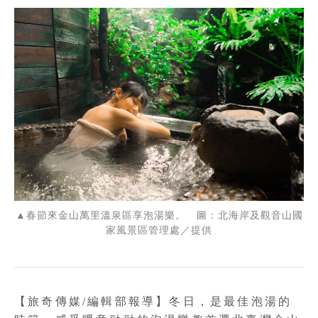
▲春節來金山萬里溫泉區享泡湯樂。 圖：北海岸及觀音山國
家風景區管理處／提供
【旅奇傳媒/編輯部報導】冬日，是最佳泡湯的