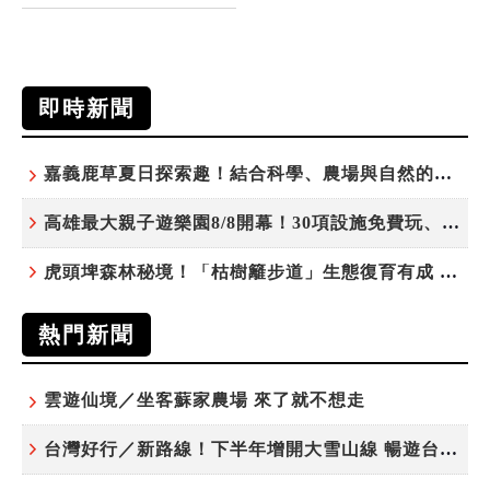
即時新聞
嘉義鹿草夏日探索趣！結合科學、農場與自然的親子小旅行
高雄最大親子遊樂園8/8開幕！30項設施免費玩、YOYO家族嗨翻暑假
虎頭埤森林秘境！「枯樹籬步道」生態復育有成 走進大自然生命教室
熱門新聞
雲遊仙境／坐客蘇家農場 來了就不想走
台灣好行／新路線！下半年增開大雪山線 暢遊台中更便利