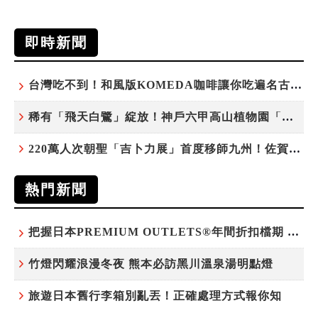
即時新聞
台灣吃不到！和風版KOMEDA咖啡讓你吃遍名古屋在地美食
稀有「飛天白鷺」綻放！神戶六甲高山植物園「鷺草」珍貴現身
220萬人次朝聖「吉卜力展」首度移師九州！佐賀站早鳥平日套票8/10搶先開賣
熱門新聞
把握日本PREMIUM OUTLETS®年間折扣檔期 越買越划算
竹燈閃耀浪漫冬夜 熊本必訪黑川溫泉湯明點燈
旅遊日本舊行李箱別亂丟！正確處理方式報你知