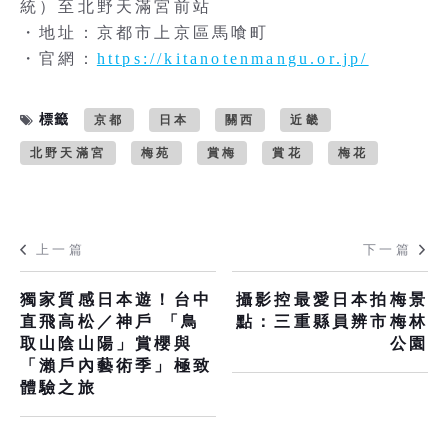
統）至北野天滿宮前站
・地址：京都市上京區馬喰町
・官網：
https://kitanotenmangu.or.jp/
標籤
京都
日本
關西
近畿
北野天滿宮
梅苑
賞梅
賞花
梅花
上一篇
下一篇
獨家質感日本遊！台中
攝影控最愛日本拍梅景
直飛高松／神戶 「鳥
點：三重縣員辨市梅林
取山陰山陽」賞櫻與
公園
「瀨戶內藝術季」極致
體驗之旅