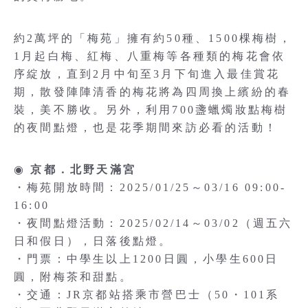
約2萬坪的「梅苑」擁有約50種、1500棵梅樹，
1月起白梅、紅梅、八重梅等各種類的梅花會依
序綻放，直到2月中旬至3月下旬進入最佳賞花
期，散發陣陣清香的梅花將為四周換上繽紛的春
裝，美不勝收。另外，利用700盞蠟燭妝點梅樹
的夜間點燈，也是花季期間來訪必看的活動！
◉
京都．北野天滿宮
・梅苑開放時間：2025/01/25～03/16 09:00-
16:00
・夜間點燈活動：2025/02/14～03/02（週五六
日和假日），日落後點燈。
・門票：中學生以上1200日圓，小學生600日
圓，附梅茶和甜點。
・交通：JR京都站搭乘市營巴士（50・101系