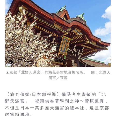
▲京都「北野天滿宮」的梅苑是當地賞梅名所。 圖：北野天
滿宮／來源
【旅奇傳媒/日本部報導】備受考生崇敬的「北
野天滿宮」，裡頭供奉著學問之神〜菅原道真，
不但是日本一萬多座天滿宮的總本社，還是京都
的賞梅勝地。