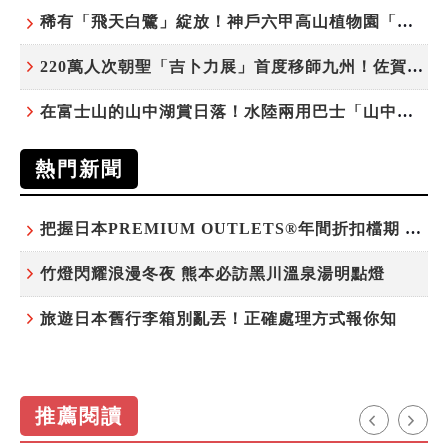
稀有「飛天白鷺」綻放！神戶六甲高山植物園「鷺草」珍貴現身
220萬人次朝聖「吉卜力展」首度移師九州！佐賀站早鳥平日套票8/10搶先開賣
在富士山的山中湖賞日落！水陸兩用巴士「山中湖的河馬」暑假加開夕陽班次
熱門新聞
把握日本PREMIUM OUTLETS®年間折扣檔期 越買越划算
竹燈閃耀浪漫冬夜 熊本必訪黑川溫泉湯明點燈
旅遊日本舊行李箱別亂丟！正確處理方式報你知
推薦閱讀