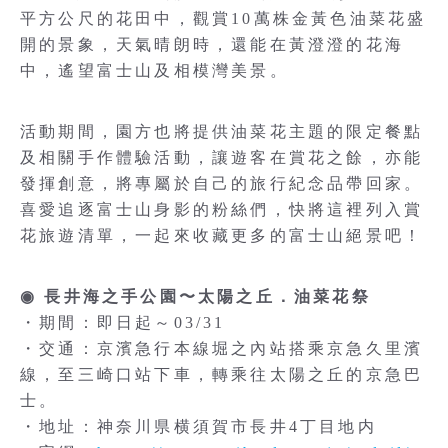
平方公尺的花田中，觀賞10萬株金黃色油菜花盛
開的景象，天氣晴朗時，還能在黃澄澄的花海
中，遙望富士山及相模灣美景。
活動期間，園方也將提供油菜花主題的限定餐點
及相關手作體驗活動，讓遊客在賞花之餘，亦能
發揮創意，將專屬於自己的旅行紀念品帶回家。
喜愛追逐富士山身影的粉絲們，快將這裡列入賞
花旅遊清單，一起來收藏更多的富士山絕景吧！
◉ 長井海之手公園〜太陽之丘．油菜花祭
・期間：即日起～03/31
・交通：京濱急行本線堀之內站搭乘京急久里濱
線，至三崎口站下車，轉乘往太陽之丘的京急巴
士。
・地址：神奈川県横須賀市長井4丁目地内