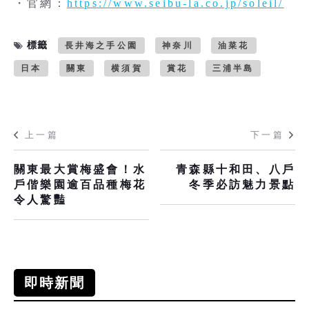
・官網：
https://www.seibu-la.co.jp/soleil/
標籤
長井海之手公園
神奈川
油菜花
日本
關東
横須賀
賞花
三浦半島
上一篇
下一篇
關東最大賞梅盛會！水
青森縣十和田、八戶
戶偕樂園逾百品種梅花
冬季必訪魅力景點
令人驚豔
即時新聞