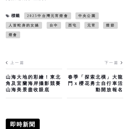
標籤
2025中台灣元宵燈會
中央公園
人首蛇身的女媧
台中
西屯
元宵
燈節
燈會
上一篇
下一篇
山海大地的彩繪！東北
春季「探索北橫」大龍
角及宜蘭海岸攝影競賽
門ｘ櫻花勇士自行車活
山海美景盡收眼底
動開放報名
即時新聞