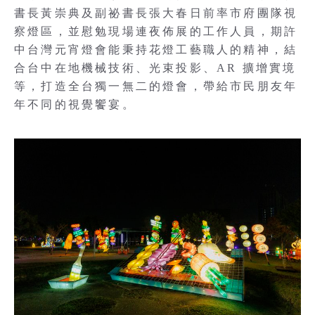
書長黃崇典及副祕書長張大春日前率市府團隊視
察燈區，並慰勉現場連夜佈展的工作人員，期許
中台灣元宵燈會能秉持花燈工藝職人的精神，結
合台中在地機械技術、光束投影、AR 擴增實境
等，打造全台獨一無二的燈會，帶給市民朋友年
年不同的視覺饗宴。