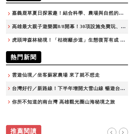
嘉義鹿草夏日探索趣！結合科學、農場與自然的親子小旅行
高雄最大親子遊樂園8/8開幕！30項設施免費玩、YOYO家族嗨翻暑假
虎頭埤森林秘境！「枯樹籬步道」生態復育有成 走進大自然生命教室
熱門新聞
雲遊仙境／坐客蘇家農場 來了就不想走
台灣好行／新路線！下半年增開大雪山線 暢遊台中更便利
你所不知道的南台灣 高雄觀光圈山海秘境之旅
推薦閱讀