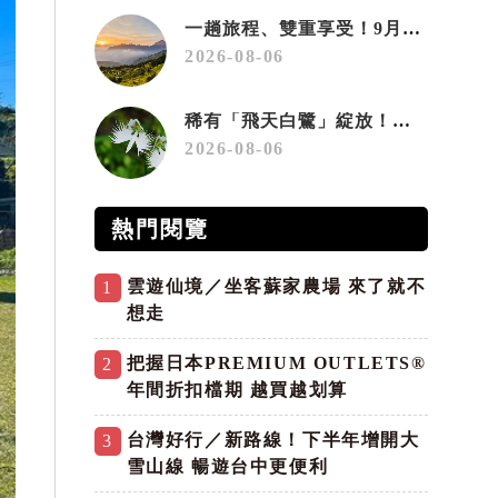
一趟旅程、雙重享受！9月住宿合歡山 順遊奧萬大10元優惠入園
2026-08-06
稀有「飛天白鷺」綻放！神戶六甲高山植物園「鷺草」珍貴現身
2026-08-06
熱門閱覽
雲遊仙境／坐客蘇家農場 來了就不
1
想走
把握日本PREMIUM OUTLETS®
2
年間折扣檔期 越買越划算
台灣好行／新路線！下半年增開大
3
雪山線 暢遊台中更便利