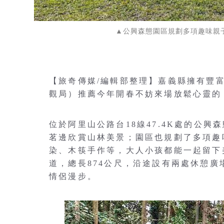
▲公興森態園區規劃多項趣味親子
【旅奇傳媒/編輯部整理】嘉義縣擁有豐
觀局）推薦今年開春不妨來場放鬆心靈的
位於阿里山公路台18線47.4K處的公
茗邊欣賞山林美景；園區也規劃了多項趣味
染、木筷手作等，大人小孩都能一起留下
道，總長874公尺，沿途設有兩處休憩
情侶漫步。