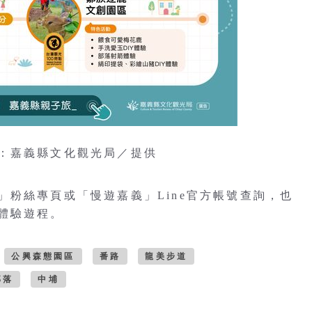
：嘉義縣文化觀光局／提供
粉絲專頁或「慢遊嘉義」Line官方帳號查詢，也
體驗遊程。
公興森態園區
番路
龍美步道
部落
中埔