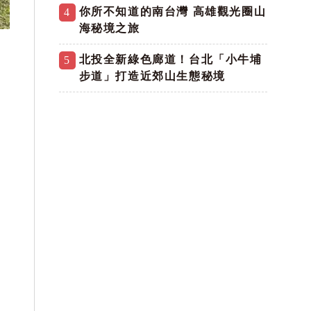
你所不知道的南台灣 高雄觀光圈山
4
海秘境之旅
北投全新綠色廊道！台北「小牛埔
5
步道」打造近郊山生態秘境