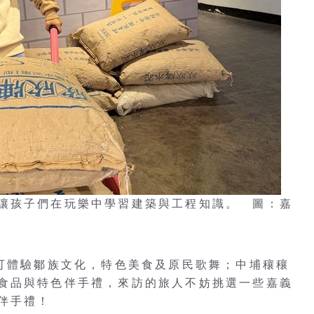
讓孩子們在玩樂中學習建築與工程知識。 圖：嘉
，可體驗鄒族文化，特色美食及原民歌舞；中埔穰穰
食品與特色伴手禮，來訪的旅人不妨挑選一些嘉義
伴手禮！