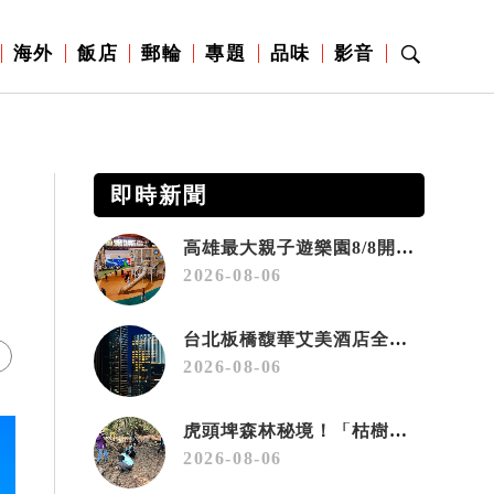
海外
飯店
郵輪
專題
品味
影音
即時新聞
高雄最大親子遊樂園8/8開幕！30項設施免費玩、YOYO家族嗨翻暑假
2026-08-06
台北板橋馥華艾美酒店全新開幕 感官藝術策展打造旅居新風格
2026-08-06
虎頭埤森林秘境！「枯樹籬步道」生態復育有成 走進大自然生命教室
2026-08-06