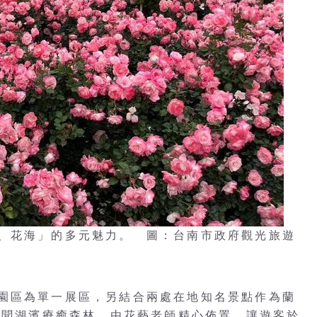
、花海」的多元魅力。 圖：台南市政府觀光旅遊
園區為單一展區，另結合兩處在地知名景點作為蘭
的雅聞湖濱療癒森林，由花藝老師精心佈置，讓遊客於