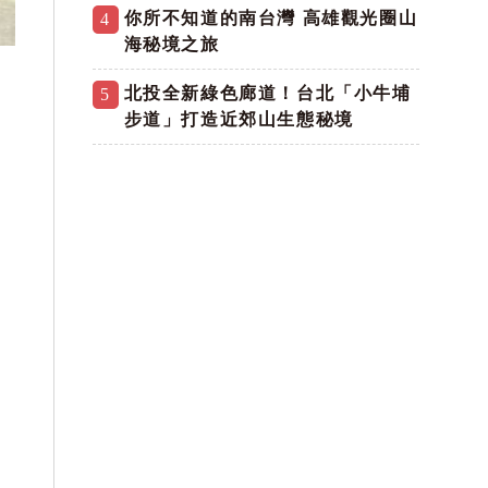
你所不知道的南台灣 高雄觀光圈山
4
海秘境之旅
北投全新綠色廊道！台北「小牛埔
5
步道」打造近郊山生態秘境