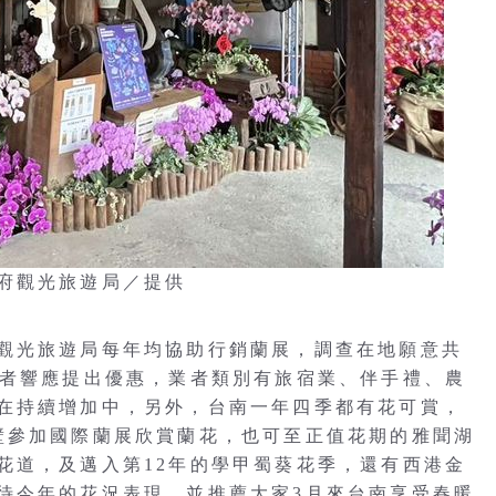
府觀光旅遊局／提供
觀光旅遊局每年均協助行銷蘭展，調查在地願意共
業者響應提出優惠，業者類別有旅宿業、伴手禮、農
在持續增加中，另外，台南一年四季都有花可賞，
壁參加國際蘭展欣賞蘭花，也可至正值花期的雅聞湖
花道，及邁入第12年的學甲蜀葵花季，還有西港金
待今年的花況表現，並推薦大家3月來台南享受春暖