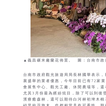
▲義昌碾米廠蘭花佈置。 圖：台南市政
台南市政府觀光旅遊局局長林國華表示，
襄盛舉的業者優惠，今年目前已有72家
會展售中心、觀光工廠、休閒農場等，還
尤其3月份最為繽紛炫目，除了可以到後
濱療癒森林，還可以期待白河林初埤木棉
砂里的花旗木，也都相當具有可看性，期