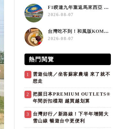
F1睽違九年重返馬來西亞 三大國際賽事打造10月運動旅遊熱潮 賽車、自行車、路跑同週登場
2026-08-07
台灣吃不到！和風版KOMEDA咖啡讓你吃遍名古屋在地美食
2026-08-07
熱門閱覽
雲遊仙境／坐客蘇家農場 來了就不
1
想走
把握日本PREMIUM OUTLETS®
2
年間折扣檔期 越買越划算
台灣好行／新路線！下半年增開大
3
雪山線 暢遊台中更便利