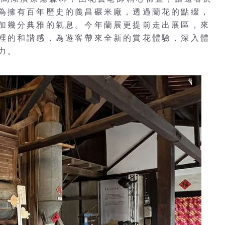
為擁有百年歷史的義昌碾米廠，透過蘭花的點綴，
加幾分典雅的氣息。今年蘭展更提前走出展區，來
裡的和諧感，為遊客帶來全新的賞花體驗，深入體
力。