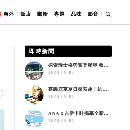
海外
飯店
郵輪
專題
品味
影音
即時新聞
探索瑞士格勞賓登秘境 收藏六種阿爾卑斯夏日療癒之旅
2026-08-07
嘉義鹿草夏日探索趣！結合科學、農場與自然的親子小旅行
2026-08-07
ANAｘ吉伊卡哇揭幕全新彩繪機「Chiikawa JET」
2026-08-07