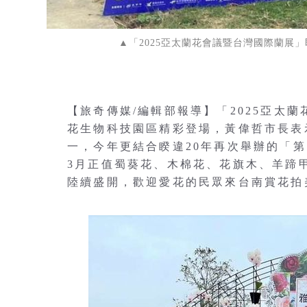
▲「2025亞太蘭花會議暨台灣國際蘭展
【旅奇傳媒/編輯部報導】「2025亞太蘭花
花生物科技園區精彩登場，黃偉哲市長表
一，今年更結合睽違20年再次舉辦的「
3月正值蜀葵花、木棉花、花旗木、羊蹄
陸續盛開，歡迎愛花的民眾來台南賞花拍