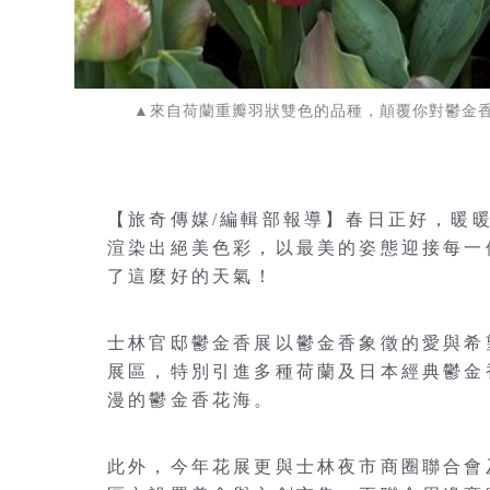
▲來自荷蘭重瓣羽狀雙色的品種，顛覆你對鬱金
【旅奇傳媒/編輯部報導】春日正好，暖
渲染出絕美色彩，以最美的姿態迎接每一
了這麼好的天氣！
士林官邸鬱金香展以鬱金香象徵的愛與希
展區，特別引進多種荷蘭及日本經典鬱金
漫的鬱金香花海。
此外，今年花展更與士林夜市商圈聯合會