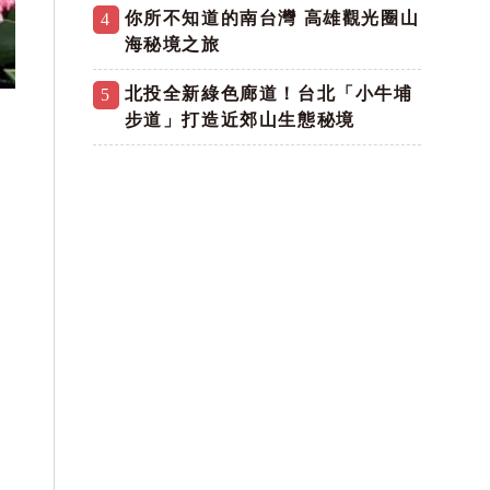
你所不知道的南台灣 高雄觀光圈山
4
海秘境之旅
北投全新綠色廊道！台北「小牛埔
5
步道」打造近郊山生態秘境