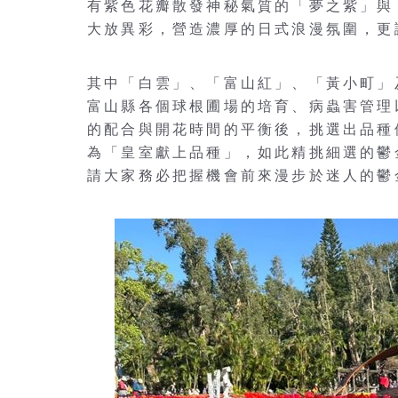
有紫色花瓣散發神秘氣質的「夢之紫」與
大放異彩，營造濃厚的日式浪漫氛圍，更
其中「白雲」、「富山紅」、「黃小町」
富山縣各個球根圃場的培育、病蟲害管理
的配合與開花時間的平衡後，挑選出品種
為「皇室獻上品種」，如此精挑細選的鬱
請大家務必把握機會前來漫步於迷人的鬱