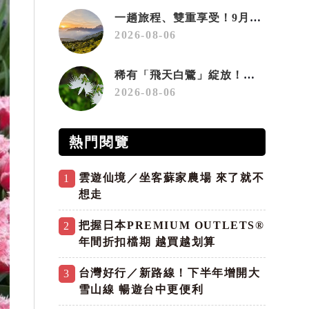
一趟旅程、雙重享受！9月住宿合歡山 順遊奧萬大10元優惠入園
2026-08-06
稀有「飛天白鷺」綻放！神戶六甲高山植物園「鷺草」珍貴現身
2026-08-06
熱門閱覽
雲遊仙境／坐客蘇家農場 來了就不
1
想走
把握日本PREMIUM OUTLETS®
2
年間折扣檔期 越買越划算
台灣好行／新路線！下半年增開大
3
雪山線 暢遊台中更便利