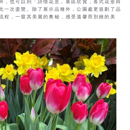
外，也可以到「詩情花意」展區欣賞，各式花形與
此一次盡覽。除了展示品種外，公園處更規劃了品
流程，一窺其美麗的奧秘，感受溫馨而別緻的美