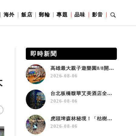
海外
飯店
郵輪
專題
品味
影音
即時新聞
高雄最大親子遊樂園8/8開幕！30項設施免費玩、YOYO家族嗨翻暑假
2026-08-06
大
台北板橋馥華艾美酒店全新開幕 感官藝術策展打造旅居新風格
2026-08-06
虎頭埤森林秘境！「枯樹籬步道」生態復育有成 走進大自然生命教室
2026-08-06