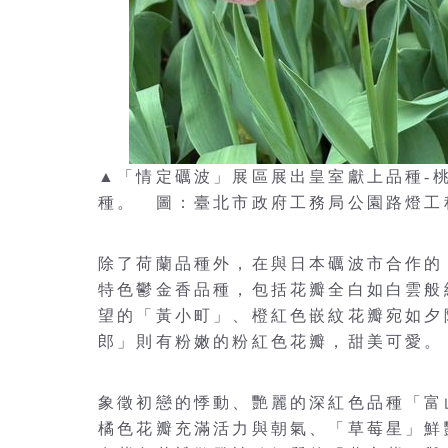
▲「情定礪波」展區展出皇室獻上品種-
種。 圖：臺北市政府工務局公園路燈工
除了荷蘭品種外，在與日本礪波市合作的
特色鬱金香品種，包括花瓣全白如白雲般
望的「黃小町」、橙紅色嵌紋花瓣宛如夕
郎」則有粉嫩的粉紅色花瓣，甜美可愛。
象徵初戀的悸動、艷麗的深紅色品種「富
橘色花瓣充滿活力與朝氣、「草莓星」鮮