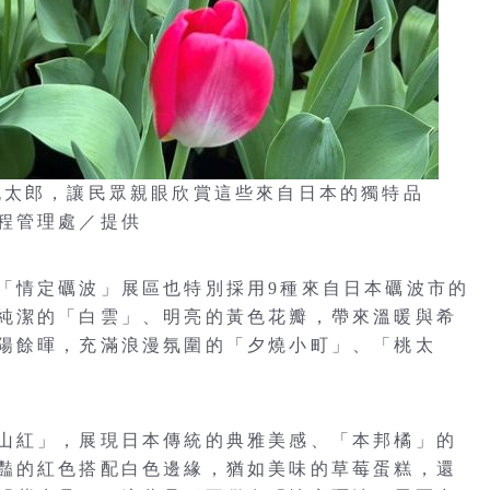
桃太郎，讓民眾親眼欣賞這些來自日本的獨特品
程管理處／提供
「情定礪波」展區也特別採用9種來自日本礪波市的
純潔的「白雲」、明亮的黃色花瓣，帶來溫暖與希
陽餘暉，充滿浪漫氛圍的「夕燒小町」、「桃太
山紅」，展現日本傳統的典雅美感、「本邦橘」的
豔的紅色搭配白色邊緣，猶如美味的草莓蛋糕，還