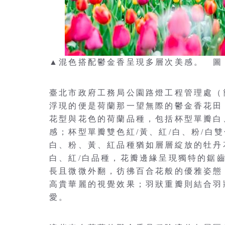
▲混色搭配鬱金香呈現多層次美感。 圖
臺北市政府工務局公園路燈工程管理處（
浮現的便是荷蘭那一望無際的鬱金香花田
花型與花色的荷蘭品種，包括杯型單瓣白
感；杯型單瓣雙色紅/黃、紅/白、粉/白
白、粉、黃、紅品種猶如層層綻放的牡丹
白、紅/白品種，花瓣邊緣呈現獨特的鋸
長且微微外翻，彷彿百合花般的優雅姿態
高貴華麗的視覺效果；羽狀重瓣則結合羽
愛。