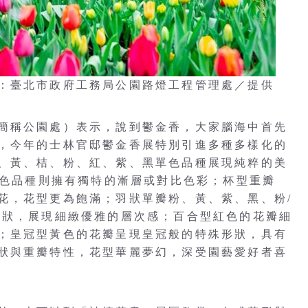
：臺北市政府工務局公園路燈工程管理處／提供
簡稱公園處）表示，說到鬱金香，大家腦海中首先
，今年的士林官邸鬱金香展特別引進多種多樣化的
、黃、桔、粉、紅、紫、黑單色品種展現純粹的美
雙色品種則擁有獨特的漸層或對比色彩；杯型重瓣
花，花型更為飽滿；羽狀單瓣粉、黃、紫、黑、粉/
齒狀，展現細緻優雅的層次感；百合型紅色的花瓣細
；皇冠型黃色的花瓣呈現皇冠般的特殊形狀，具有
狀與重瓣特性，花型華麗夢幻，深受園藝愛好者喜