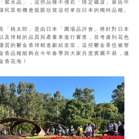
「紫水晶」，這些品種不僅在「情定礪波」展區中
讓民眾有機會親眼欣賞這些來自日本的獨特品種。
及「桃太郎」是由日本「圃場品評會」將針對日本
以及球根的品質與產量來進行審查，並考慮到花色
優質的鬱金香球根進獻給皇室，這些鬱金香也被譽
金香品種能夠在今年春季與大家共度實屬不易，邀
金香花海！