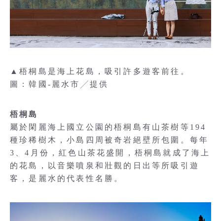
▲梧桐島是海上花島，吸引許多遊客前往。
圖：韓國-麗水市╱提供
梧桐島
屬於閑麗海上國立公園的梧桐島有山茶樹等194
種珍稀樹木，小島四周被奇岩絕壁所包圍。每年
3、4月份，紅色山茶花盛開，梧桐島就成了海上
的花島，以音樂噴泉和壯觀的日出等所吸引遊
客，是麗水的代表性名勝。