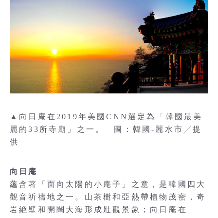
▲向日庵在2019年美國CNN選定為「韓國最美
麗的33所寺廟」之一。 圖：韓國-麗水市╱提
供
向日庵
蘊含著「面向太陽的小庵子」之意，是韓國四大
觀音祈禱地之一。山茶樹和亞熱帶植物茂密，奇
岩絶壁和開闊大海形成壯觀景象；向日庵在