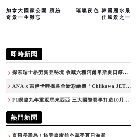
加拿大國家公園 繽紛
璀璨夜色 韓國麗水最
奇景一生難忘
佳風景之一
即時新聞
探索瑞士格勞賓登秘境 收藏六種阿爾卑斯夏日療癒之旅
ANAｘ吉伊卡哇揭幕全新彩繪機「Chiikawa JET」
F1睽違九年重返馬來西亞 三大國際賽事打造10月運動旅遊熱潮 賽車、自行車、路跑同週登場
熱門新聞
直飛長灘島！搭乘皇家航空享受夏日海灘