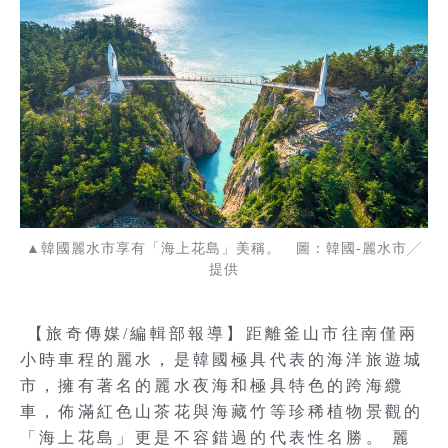
▲韓國麗水市享有「海上花島」美稱。 圖：韓國-麗水市╱
提供
【旅奇傳媒/編輯部報導】距離釜山市往南僅兩
小時車程的麗水，是韓國極具代表的海洋旅遊城
市，擁有著名的麗水夜海和極具特色的跨海纜
車，佈滿紅色山茶花與海藏竹等珍稀植物景觀的
「海上花島」更是不容錯過的代表性名勝。 麗