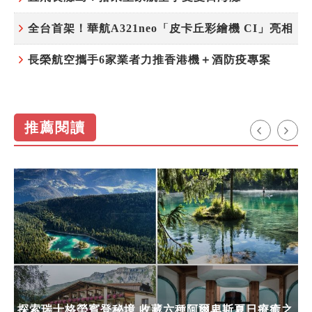
全台首架！華航A321neo「皮卡丘彩繪機 CI」亮相
長榮航空攜手6家業者力推香港機＋酒防疫專案
推薦閱讀
探索瑞士格勞賓登秘境 收藏六種阿爾卑斯夏日療癒之