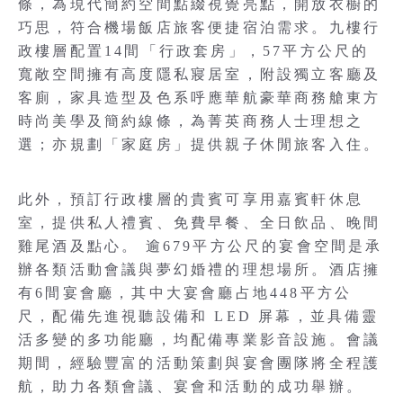
條，為現代簡約空間點綴視覺亮點，開放衣櫥的
巧思，符合機場飯店旅客便捷宿泊需求。九樓行
政樓層配置14間「行政套房」，57平方公尺的
寬敞空間擁有高度隱私寢居室，附設獨立客廳及
客廁，家具造型及色系呼應華航豪華商務艙東方
時尚美學及簡約線條，為菁英商務人士理想之
選；亦規劃「家庭房」提供親子休閒旅客入住。
此外，預訂行政樓層的貴賓可享用嘉賓軒休息
室，提供私人禮賓、免費早餐、全日飲品、晚間
雞尾酒及點心。 逾679平方公尺的宴會空間是承
辦各類活動會議與夢幻婚禮的理想場所。酒店擁
有6間宴會廳，其中大宴會廳占地448平方公
尺，配備先進視聽設備和 LED 屏幕，並具備靈
活多變的多功能廳，均配備專業影音設施。會議
期間，經驗豐富的活動策劃與宴會團隊將全程護
航，助力各類會議、宴會和活動的成功舉辦。