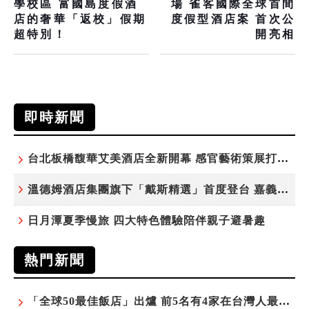
學校區 富國島度假酒
場 雀客國際全球首間
店的奢華「返校」假期
度假型酒店案 首次公
超特別！
開亮相
即時新聞
台北板橋馥華艾美酒店全新開幕 感官藝術策展打造旅居新風格
溫德姆酒店集團旗下「戴斯精選」首度登台 嘉義首店揭新幕
日月潭夏季慢旅 四大特色體驗陪伴親子避暑趣
熱門新聞
「全球50最佳飯店」出爐 前5名有4家在台灣人最常去的城市！