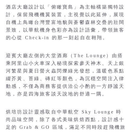
酒店大廳設計以「俯瞰寶島」為主軸構築獨特設
計，保留飛機機翼裝置，主視覺以此延伸，展現
自機上鳥瞰台灣豐富地貌與蒼鬱森林交疊的壯闊
景致，以華航機身色彩亦為設計語彙，帶領旅客
的心從 Check-in 的那一刻起自在翱翔。
迎賓大廳左側的大堂酒廊（The Lounge）由搭
乘阿里山小火車深入秘境探索參天神木、天上銀
河繁星與夏日螢火蟲閃爍綠光發想，溫暖色系點
綴芥黃、苔綠、磚紅等顏色，為沉穩空間注入律
動感，不僅為商務客提供洽公小酌的一方靜謐天
地，亦是四海旅客談天說地的舒適一隅。
烘培坊設計靈感取自中華航空 Sky Lounge 時
尚品味空間，除了各式美味烘焙西點，設計感十
足的 Grab & GO 區域，滿足不同時段趕飛機旅