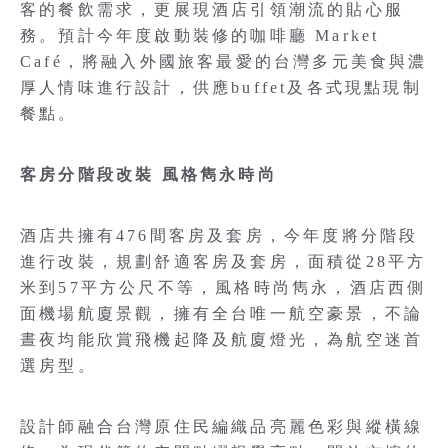
客的餐飲需求，更展現酒店引領潮流的貼心服
務。預計今年度啟動裝修的咖啡廳 Market
Café，將融入外國旅客最愛的台灣多元美食與濃
厚人情味進行設計，供應buffet及各式現點現制
餐點。
客房分階段改裝 風格雋永時尚
酒店共擁有476間客房及套房，今年度將分階段
進行改裝，規劃舒適客房及套房，面積從28平方
米到57平方公尺不等，風格時尚雋永，酒店西側
面機場航廈景觀，擁有全台唯一航空豪景，不論
晝夜均能欣賞飛機起降及航廈燈光，為航空迷首
選房型。
設計師融合台灣原住民編織品亮麗色彩與縱橫線