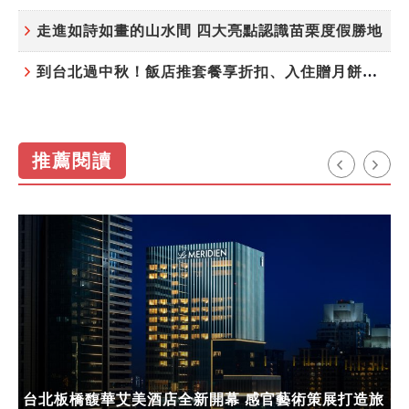
走進如詩如畫的山水間 四大亮點認識苗栗度假勝地
到台北過中秋！飯店推套餐享折扣、入住贈月餅禮盒
推薦閱讀
台北板橋馥華艾美酒店全新開幕 感官藝術策展打造旅