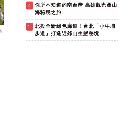
你所不知道的南台灣 高雄觀光圈山
4
海秘境之旅
北投全新綠色廊道！台北「小牛埔
5
高
步道」打造近郊山生態秘境