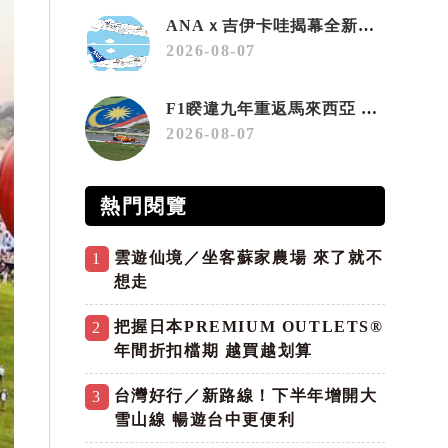
ANAｘ吉伊卡哇揭幕全新彩繪機「Chiikawa JET」
2026-08-07
F1睽違九年重返馬來西亞 三大國際賽事打造10月運動旅遊熱潮 賽車、自行車、路跑同週登場
2026-08-07
熱門閱覽
雲遊仙境／坐客蘇家農場 來了就不
1
想走
把握日本PREMIUM OUTLETS®
2
年間折扣檔期 越買越划算
台灣好行／新路線！下半年增開大
3
雪山線 暢遊台中更便利