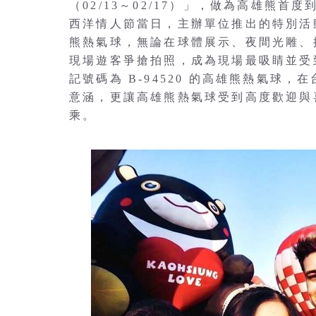
（02/13～02/17）」，做為高雄熊首度到
西洋情人節當日，主辦單位推出的特別活動
熊熱氣球，無論在球體展示、夜間光雕、
現場遊客爭搶拍照，成為現場最吸睛並受
記號碼為 B-94520 的高雄熊熱氣球
意涵，更讓高雄熊熱氣球受到高度歡迎與
乘。