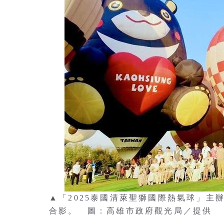
▲「2025泰國清萊聖獅國際熱氣球」
合影。 圖：高雄市政府觀光局／提供