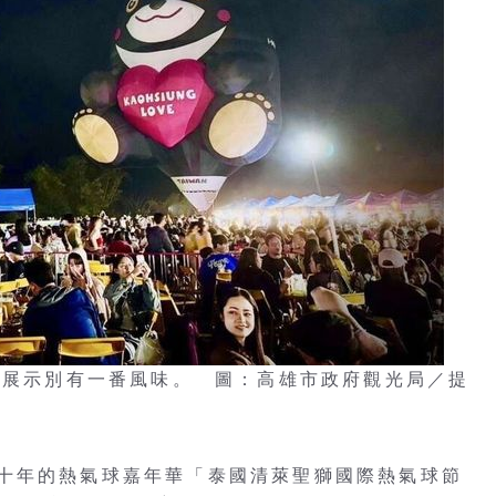
夜間展示別有一番風味。 圖：高雄市政府觀光局／提
十年的熱氣球嘉年華「泰國清萊聖獅國際熱氣球節