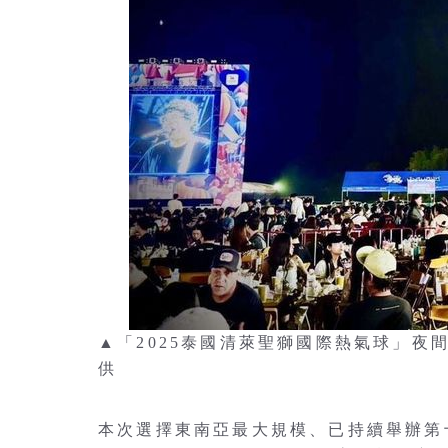
▲「2025泰國清萊聖獅國際熱氣球」
供
本次選擇東南亞最大規模、已持續舉辦第