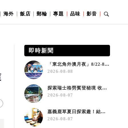
海外
飯店
郵輪
專題
品味
影音
即時新聞
「東北角外澳月夜」8/22-8/23浪漫登場 串聯五漁村、音樂、市集、火舞與慢旅共度夏夜
2026-08-08
萊
探索瑞士格勞賓登秘境 收藏六種阿爾卑斯夏日療癒之旅
2026-08-07
嘉義鹿草夏日探索趣！結合科學、農場與自然的親子小旅行
2026-08-07