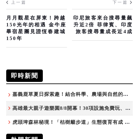
上一篇
下一篇
月月觀星在屏東！跨越
印尼旅客來台搜尋量飆
150光年的相遇 金牛座
升近2倍 菲律賓、印度
畢宿星團見證恆春建城
旅客搜尋量成長近4成
150年
即時新聞
嘉義鹿草夏日探索趣！結合科學、農場與自然的親子小旅行
高雄最大親子遊樂園8/8開幕！30項設施免費玩、YOYO家族嗨翻暑假
虎頭埤森林秘境！「枯樹籬步道」生態復育有成 走進大自然生命教室