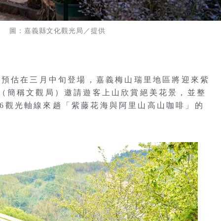
。 圖：嘉義縣文化觀光局／提供
季預估在三月中旬登場，嘉義梅山瑞里地區將迎來紫
（簡稱文觀局）邀請遊客上山欣賞絕美花景，並整
166觀光軸線來趟「紫藤花海與阿里山高山咖啡」的