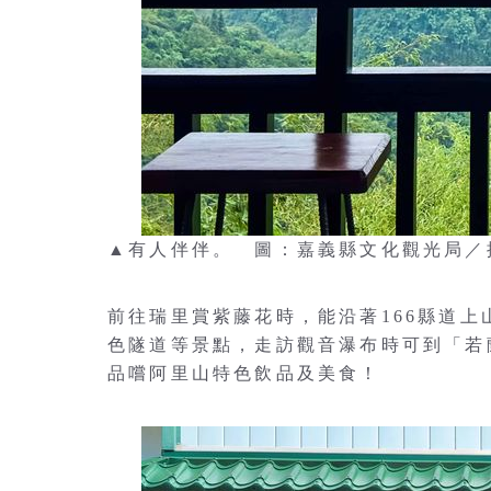
▲有人伴伴。 圖：嘉義縣文化觀光局／
前往瑞里賞紫藤花時，能沿著166縣道
色隧道等景點，走訪觀音瀑布時可到「若
品嚐阿里山特色飲品及美食！