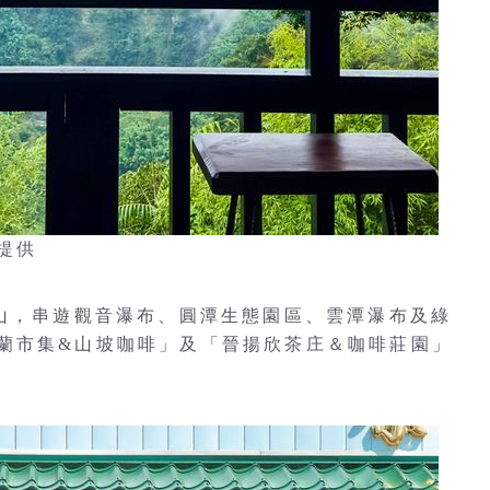
提供
上山，串遊觀音瀑布、圓潭生態園區、雲潭瀑布及綠
蘭市集&山坡咖啡」及「晉揚欣茶庄＆咖啡莊園」