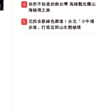
你所不知道的南台灣 高雄觀光圈山
4
海秘境之旅
北投全新綠色廊道！台北「小牛埔
5
步道」打造近郊山生態秘境