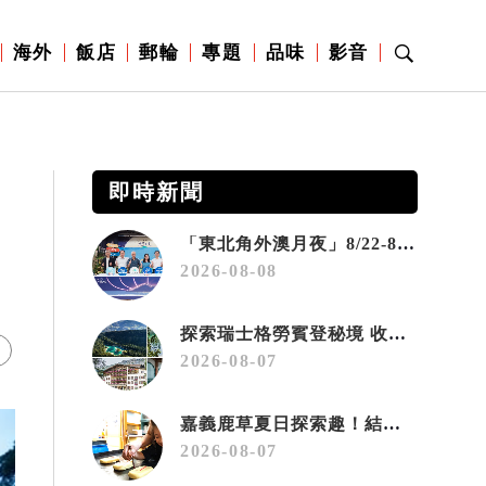
海外
飯店
郵輪
專題
品味
影音
即時新聞
「東北角外澳月夜」8/22-8/23浪漫登場 串聯五漁村、音樂、市集、火舞與慢旅共度夏夜
2026-08-08
探索瑞士格勞賓登秘境 收藏六種阿爾卑斯夏日療癒之旅
2026-08-07
嘉義鹿草夏日探索趣！結合科學、農場與自然的親子小旅行
2026-08-07