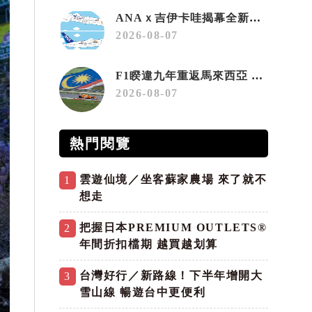
ANAｘ吉伊卡哇揭幕全新彩繪機「Chiikawa JET」
2026-08-07
F1睽違九年重返馬來西亞 三大國際賽事打造10月運動旅遊熱潮 賽車、自行車、路跑同週登場
2026-08-07
熱門閱覽
雲遊仙境／坐客蘇家農場 來了就不
1
想走
把握日本PREMIUM OUTLETS®
2
年間折扣檔期 越買越划算
台灣好行／新路線！下半年增開大
3
雪山線 暢遊台中更便利