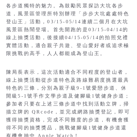
各步道獨特的魅力。為鼓勵民眾探訪大坑各步
道，風景區管理所特別辦理「步步大坑處處特色
登山王」活動，03/15-05/14連續二個月在大坑
風景區熱鬧登場。首先開跑的是03/15-04/14的
線上抽獎活動，後接續04/15-05/14的拍照兌禮
實體活動，適合親子共遊、登山愛好者或追求極
限挑戰的高手，人人都能成為登山王。
陳局長表示，這次活動適合不同程度的登山者，
線上抽獎活動從步道特色及路線難易度挑選最具
特色的三條，分別為親子級9-1號愛戀步道、休
閒級5-1號手作文學步道及健腳級1號健身步道；
參加者只要在上述三條步道中找到活動立牌，掃
描立牌的 QRcode，並完成網路抽獎登記，即可
獲得抽獎資格，完成不同難度的步道，有機會獲
得不同的抽獎獎品，挑戰健腳級1號健身步道還
有機會抽中 Apple Watch！