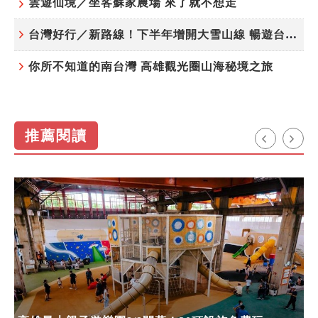
雲遊仙境／坐客蘇家農場 來了就不想走
台灣好行／新路線！下半年增開大雪山線 暢遊台中更便利
你所不知道的南台灣 高雄觀光圈山海秘境之旅
推薦閱讀