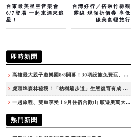
台東最美星空音樂會
台灣好行／搭乘竹縣觀
6/7登場 一起東漂來追
霧線 現領折價券 享低
星！
碳美食輕旅行
即時新聞
高雄最大親子遊樂園8/8開幕！30項設施免費玩、YOYO家族嗨翻暑假
虎頭埤森林秘境！「枯樹籬步道」生態復育有成 走進大自然生命教室
一趟旅程、雙重享受！9月住宿合歡山 順遊奧萬大10元優惠入園
熱門新聞