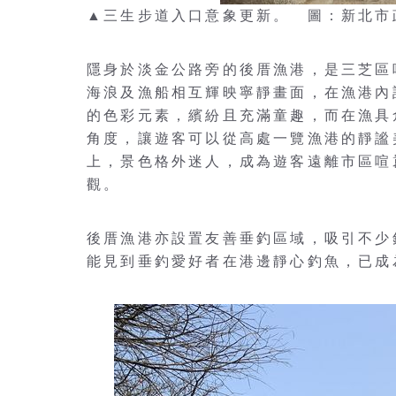
▲三生步道入口意象更新。 圖：新北市
隱身於淡金公路旁的後厝漁港，是三芝區
海浪及漁船相互輝映寧靜畫面，在漁港內
的色彩元素，繽紛且充滿童趣，而在漁具
角度，讓遊客可以從高處一覽漁港的靜謐
上，景色格外迷人，成為遊客遠離市區喧
觀。
後厝漁港亦設置友善垂釣區域，吸引不少
能見到垂釣愛好者在港邊靜心釣魚，已成