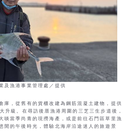
業及漁港事業管理處／提供
倉庫，從舊有的貨櫃改建為鋼筋混凝土建物，提供
度大升級。在尋訪後厝漁港周圍的三芝三生步道後，
大啖當季尚青的現撈海產，或是前往石門區草里漁
悠閒的午後時光，體驗北海岸沿途迷人的旅遊景