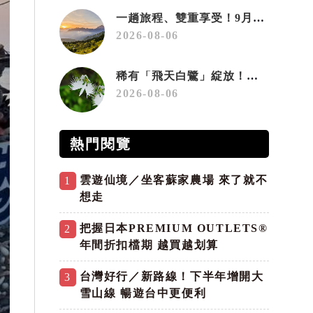
一趟旅程、雙重享受！9月住宿合歡山 順遊奧萬大10元優惠入園
2026-08-06
稀有「飛天白鷺」綻放！神戶六甲高山植物園「鷺草」珍貴現身
2026-08-06
熱門閱覽
雲遊仙境／坐客蘇家農場 來了就不
1
想走
把握日本PREMIUM OUTLETS®
2
年間折扣檔期 越買越划算
台灣好行／新路線！下半年增開大
3
雪山線 暢遊台中更便利