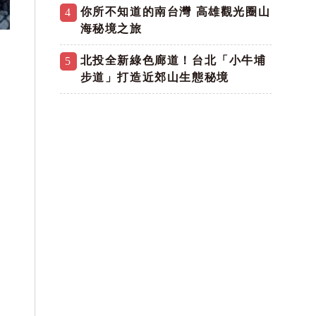
你所不知道的南台灣 高雄觀光圈山
4
海秘境之旅
北投全新綠色廊道！台北「小牛埔
5
步道」打造近郊山生態秘境