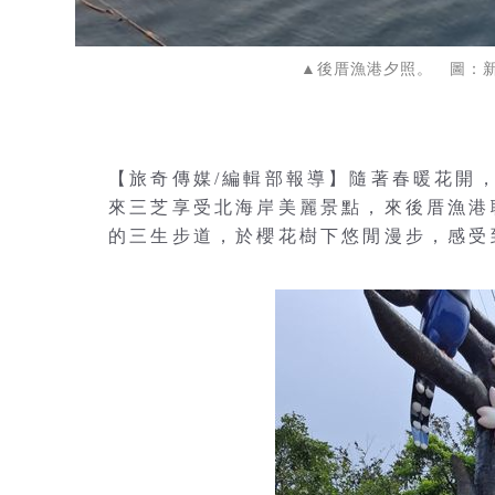
▲後厝漁港夕照。 圖：
【旅奇傳媒/編輯部報導】隨著春暖花開
來三芝享受北海岸美麗景點，來後厝漁港
的三生步道，於櫻花樹下悠閒漫步，感受