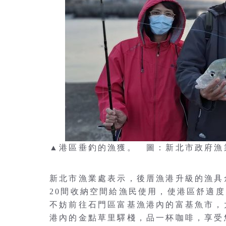
▲港區垂釣的漁獲。 圖：新北市政府漁
新北市漁業處表示，後厝漁港升級的漁具
20間收納空間給漁民使用，使港區舒適
不妨前往石門區富基漁港內的富基魚市，
港內的金點草里驛棧，品一杯咖啡，享受