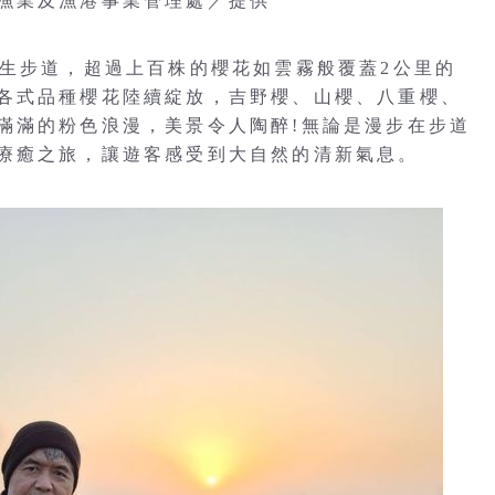
漁業及漁港事業管理處／提供
三生步道，超過上百株的櫻花如雲霧般覆蓋2公里的
各式品種櫻花陸續綻放，吉野櫻、山櫻、八重櫻、
滿滿的粉色浪漫，美景令人陶醉!無論是漫步在步道
療癒之旅，讓遊客感受到大自然的清新氣息。