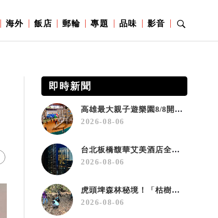
海外
飯店
郵輪
專題
品味
影音
即時新聞
高雄最大親子遊樂園8/8開幕！30項設施免費玩、YOYO家族嗨翻暑假
2026-08-06
台北板橋馥華艾美酒店全新開幕 感官藝術策展打造旅居新風格
2026-08-06
虎頭埤森林秘境！「枯樹籬步道」生態復育有成 走進大自然生命教室
2026-08-06