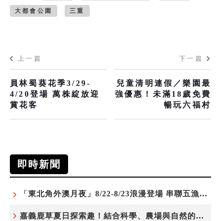
大都會公園
三重
上一篇
下一篇
員林蜀葵花季3/29-
兒童清明連假／樂園最
4/20登場 萬株綻放迎
強優惠！未滿18歲免費
賞花客
暢玩六福村
即時新聞
「東北角外澳月夜」8/22-8/23浪漫登場 串聯五漁村、音樂、市集、火舞與慢旅共度夏夜
嘉義鹿草夏日探索趣！結合科學、農場與自然的親子小旅行