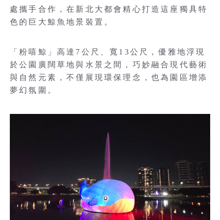
處攜手合作，在新北大都會精心打造這座獨具特
色的巨大鯨魚地景裝置。
「粉嘻鯨」高達7公尺、寬13公尺，優雅地浮現
於公園廣闊草地與水景之間，巧妙融合現代藝術
與自然元素，不僅展現環保理念，也為園區增添
夢幻氛圍。