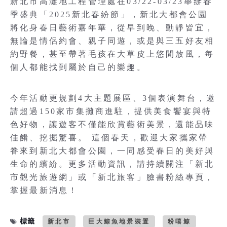
新北市高灘地工程管理處在03/22-03/23舉辦春
季盛典「2025新北春紛節」，新北大都會公園
將化身春日藝術嘉年華，從早到晚、動靜皆宜，
無論是情侶約會、親子同遊，或是與三五好友相
約野餐，甚至帶著毛孩在大草皮上悠閒放風，每
個人都能找到屬於自己的樂趣。
今年活動更規劃4大主題展區、3個表演舞台，邀
請超過150家市集攤商進駐，提供美食饗宴與特
色好物，讓遊客不僅能欣賞藝術美景，還能品味
佳餚、挖掘驚喜。 這個春天，歡迎大家攜家帶
眷來到新北大都會公園，一同感受春日的美好與
生命的繽紛。更多活動資訊，請持續關注「新北
市觀光旅遊網」或「新北旅客」臉書粉絲專頁，
掌握最新消息！
標籤
新北市
巨大鯨魚地景裝置
粉嘻鯨