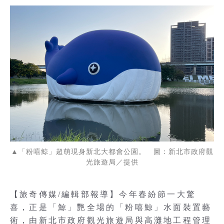
▲「粉嘻鯨」超萌現身新北大都會公園。 圖：新北市政府觀
光旅遊局／提供
【旅奇傳媒/編輯部報導】今年春紛節一大驚
喜，正是「鯨」艷全場的「粉嘻鯨」水面裝置藝
術，由新北市政府觀光旅遊局與高灘地工程管理