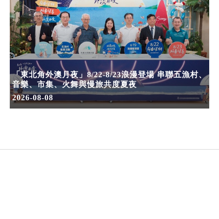
「東北角外澳月夜」8/22-8/23浪漫登場 串聯五漁村、
音樂、市集、火舞與慢旅共度夏夜
2026-08-08