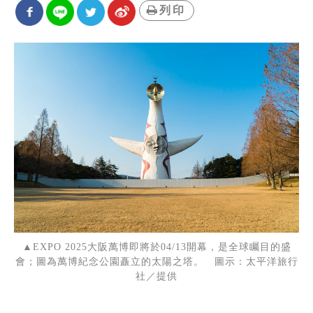
列印
▲EXPO 2025大阪萬博即將於04/13開幕，是全球矚目的盛
會；圖為萬博紀念公園矗立的太陽之塔。 圖示：太平洋旅行
社／提供