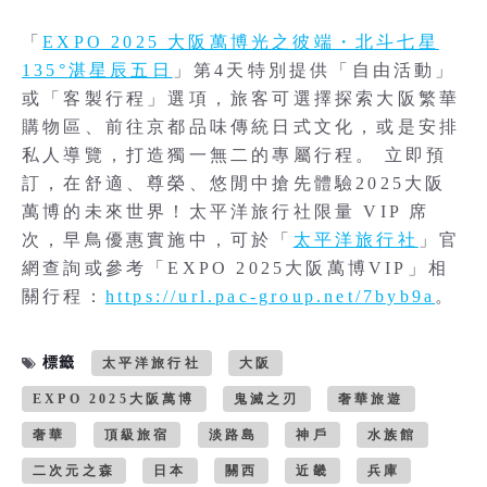
「
EXPO 2025 大阪萬博光之彼端・北斗七星
135°湛星辰五日
」第4天特別提供「自由活動」
或「客製行程」選項，旅客可選擇探索大阪繁華
購物區、前往京都品味傳統日式文化，或是安排
私人導覽，打造獨一無二的專屬行程。 立即預
訂，在舒適、尊榮、悠閒中搶先體驗2025大阪
萬博的未來世界！太平洋旅行社限量 VIP 席
次，早鳥優惠實施中，可於「
太平洋旅行社
」官
網查詢或參考「EXPO 2025大阪萬博VIP」相
關行程：
https://url.pac-group.net/7byb9a
。
標籤
太平洋旅行社
大阪
EXPO 2025大阪萬博
鬼滅之刃
奢華旅遊
奢華
頂級旅宿
淡路島
神戶
水族館
二次元之森
日本
關西
近畿
兵庫