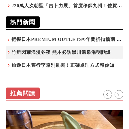
220萬人次朝聖「吉卜力展」首度移師九州！佐賀站早鳥平日套票8/10搶先開賣
熱門新聞
把握日本PREMIUM OUTLETS®年間折扣檔期 越買越划算
竹燈閃耀浪漫冬夜 熊本必訪黑川溫泉湯明點燈
旅遊日本舊行李箱別亂丟！正確處理方式報你知
推薦閱讀