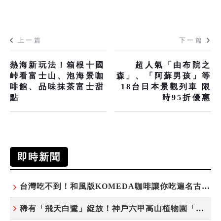
上一篇
下一篇
熱海新玩法！箱根十國
超人氣「由布院之
峠看富士山、泡海景咖
森」、「阿蘇男孩」等
啡館、品味抹茶富士甜
18台日本景觀列車 限
點
時95折優惠
即時新聞
台灣吃不到！和風版KOMEDA咖啡讓你吃遍名古屋在地美食
稀有「飛天白鷺」綻放！神戶六甲高山植物園「鷺草」珍貴現身