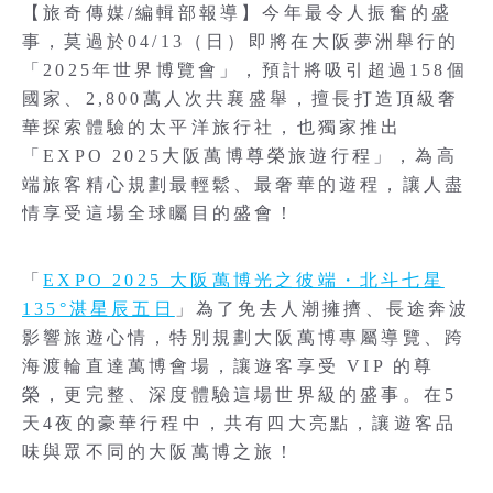
【旅奇傳媒/編輯部報導】今年最令人振奮的盛
事，莫過於04/13（日）即將在大阪夢洲舉行的
「2025年世界博覽會」，預計將吸引超過158個
國家、2,800萬人次共襄盛舉，擅長打造頂級奢
華探索體驗的太平洋旅行社，也獨家推出
「EXPO 2025大阪萬博尊榮旅遊行程」，為高
端旅客精心規劃最輕鬆、最奢華的遊程，讓人盡
情享受這場全球矚目的盛會！
「
EXPO 2025 大阪萬博光之彼端・北斗七星
135°湛星辰五日
」為了免去人潮擁擠、長途奔波
影響旅遊心情，特別規劃大阪萬博專屬導覽、跨
海渡輪直達萬博會場，讓遊客享受 VIP 的尊
榮，更完整、深度體驗這場世界級的盛事。在5
天4夜的豪華行程中，共有四大亮點，讓遊客品
味與眾不同的大阪萬博之旅！