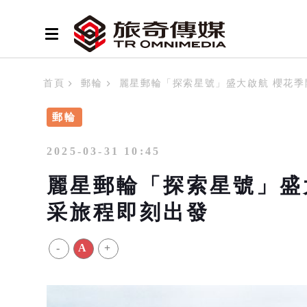
首頁
郵輪
麗星郵輪「探索星號」盛大啟航 櫻花季
郵輪
2025-03-31 10:45
麗星郵輪「探索星號」盛
采旅程即刻出發
-
A
+