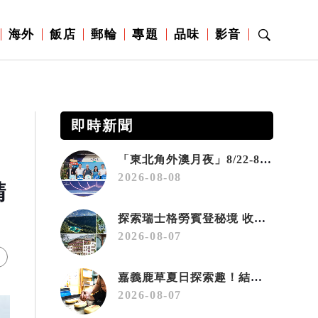
海外
飯店
郵輪
專題
品味
影音
即時新聞
「東北角外澳月夜」8/22-8/23浪漫登場 串聯五漁村、音樂、市集、火舞與慢旅共度夏夜
2026-08-08
精
探索瑞士格勞賓登秘境 收藏六種阿爾卑斯夏日療癒之旅
2026-08-07
嘉義鹿草夏日探索趣！結合科學、農場與自然的親子小旅行
2026-08-07