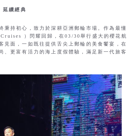
 延續經典
終秉持初心，致力於深耕亞洲郵輪市場。作為最懂
ruises ）閃耀回歸，在03/30舉行盛大的櫻花航
客見面，一如既往提供舌尖上郵輪的美食饗宴，在
尚、更富有活力的海上度假體驗，滿足新一代旅客