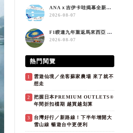
ANAｘ吉伊卡哇揭幕全新彩繪機「Chiikawa JET」
2026-08-07
F1睽違九年重返馬來西亞 三大國際賽事打造10月運動旅遊熱潮 賽車、自行車、路跑同週登場
2026-08-07
熱門閱覽
雲遊仙境／坐客蘇家農場 來了就不
1
想走
把握日本PREMIUM OUTLETS®
2
年間折扣檔期 越買越划算
台灣好行／新路線！下半年增開大
3
雪山線 暢遊台中更便利