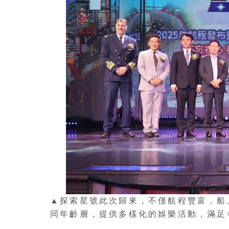
▲探索星號此次歸來，不僅航程豐富，船
同年齡層，提供多樣化的娛樂活動，滿足