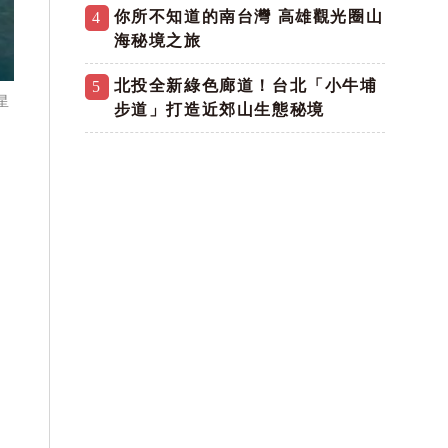
你所不知道的南台灣 高雄觀光圈山
4
海秘境之旅
北投全新綠色廊道！台北「小牛埔
5
星
步道」打造近郊山生態秘境