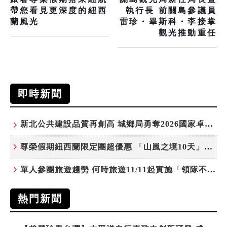
帶您看見更深度的紐西
執行長 前關島參議員
蘭風光
雷珍・畢斯科・李接掌
觀光推動重任
即時新聞
新北公共建設品質再創高 城鄉局勇奪2026國家卓越建設獎6項殊榮
尊榮假期紐西蘭限定團超優惠 「山嵐之境10天」挑戰市場最高CP值
單人參團旅遊趨勢 何時旅遊11/11起實施「領隊不配房」 落單更免收單房差
熱門新聞