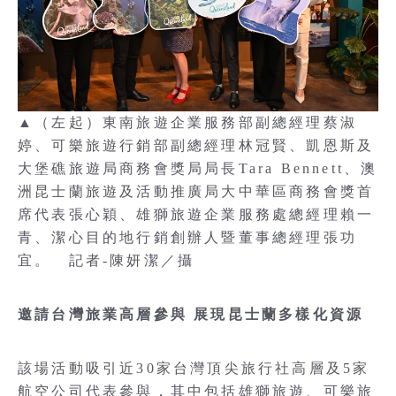
▲（左起）東南旅遊企業服務部副總經理蔡淑
婷、可樂旅遊行銷部副總經理林冠賢、凱恩斯及
大堡礁旅遊局商務會獎局局長Tara Bennett、澳
洲昆士蘭旅遊及活動推廣局大中華區商務會獎首
席代表張心穎、雄獅旅遊企業服務處總經理賴一
青、潔心目的地行銷創辦人暨董事總經理張功
宜。 記者-陳妍潔／攝
邀請台灣旅業高層參與 展現昆士蘭多樣化資源
該場活動吸引近30家台灣頂尖旅行社高層及5家
航空公司代表參與，其中包括雄獅旅遊、可樂旅