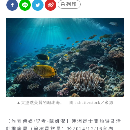
列印
▲大堡礁美麗的珊瑚海。 圖：shutterstock／來源
【旅奇傳媒/記者-陳妍潔】澳洲昆士蘭旅遊及活
動推廣局（簡稱昆旅局）於2024/12/16宣布，