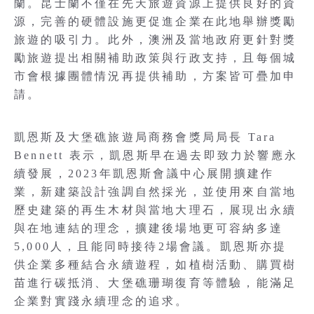
蘭。昆士蘭不僅在先天旅遊資源上提供良好的資
源，完善的硬體設施更促進企業在此地舉辦獎勵
旅遊的吸引力。此外，澳洲及當地政府更針對獎
勵旅遊提出相關補助政策與行政支持，且每個城
市會根據團體情況再提供補助，方案皆可疊加申
請。
凱恩斯及大堡礁旅遊局商務會獎局局長 Tara
Bennett 表示，凱恩斯早在過去即致力於響應永
續發展，2023年凱恩斯會議中心展開擴建作
業，新建築設計強調自然採光，並使用來自當地
歷史建築的再生木材與當地大理石，展現出永續
與在地連結的理念，擴建後場地更可容納多達
5,000人，且能同時接待2場會議。凱恩斯亦提
供企業多種結合永續遊程，如植樹活動、購買樹
苗進行碳抵消、大堡礁珊瑚復育等體驗，能滿足
企業對實踐永續理念的追求。