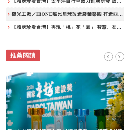
【賴瑟珍看台灣】太平洋自行車致力創新研發 成就台灣隱形冠軍
觀光工廠／HiONE啵比星球改造廢棄樂園 打造亞洲最大寵物天堂
【賴瑟珍看台灣】再現「桃」花「園」 智慧、友善、永續成為桃園遞給國際的名片
推薦閱讀